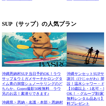
SUP（サップ）の人気プラン
沖縄恩納村SUP 当日予約OK！ラウ
沖縄サンセットSUPサ
サップ＆ウミガメサーチかロングタ
謝川（ひじゃがわ）開
イム青の洞窟シュノーケリングのど
設！温水シャワー・ド
ちらか。Gopro撮影50枚無料 ラウ
【10歳以上・1名可・
兄のお店！素潜りできます♪
OK！・グループ割/家
無料レンタル品あり】
沖縄県 > 恩納・名護・本部 > 恩納村
料プレゼント