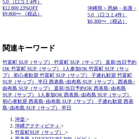
5.0
（口コミ4件）
¥12,800
23%OFF
沖縄県 > 恩納・名護・
¥9,800〜
（税込）
5.0
（口コミ4件）
¥6,300〜
（税込）
関連キーワード
竹富町 SUP（サップ）
竹富町 SUP（サップ） 直前/当日予約
OK
竹富町 SUP（サップ） 1人参加OK
竹富町 SUP（サッ
プ） 初心者歓迎
竹富町 SUP（サップ） 子連れ歓迎
竹富町
SUP（サップ） 半日
西表島･由布島 SUP（サップ）
西表島･
由布島 SUP（サップ） 直前/当日予約OK
西表島･由布島
SUP（サップ） 1人参加OK
西表島･由布島 SUP（サップ）
初心者歓迎
西表島･由布島 SUP（サップ） 子連れ歓迎
西表
島･由布島 SUP（サップ） 半日
沖楽
>
沖縄アクティビティ
>
竹富町SUP（サップ）
>
西表島 ADVENTURE PiPi（ピピ ）
>