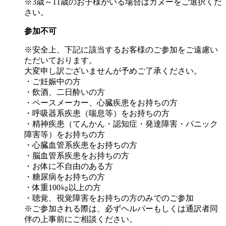
※3歳～11歳のお子様がいる場合はカヌーをご選択くだ
さい。
参加不可
※安全上、下記に該当するお客様のご参加をご遠慮い
ただいております。
大変申し訳ございませんが予めご了承ください。
・ご妊娠中の方
・飲酒、二日酔いの方
・ペースメーカー、心臓疾患をお持ちの方
・呼吸器系疾患（喘息等）をお持ちの方
・精神疾患（てんかん・認知症・発達障害・パニック
障害等）をお持ちの方
・心臓血管系疾患をお持ちの方
・脳血管系疾患をお持ちの方
・お体に不自由のある方
・糖尿病をお持ちの方
・体重100㎏以上の方
・聴覚、視覚障害をお持ちの方のみでのご参加
※ご参加される際は、必ずヘルパーもしくは通訳者同
伴の上事前にご相談ください。