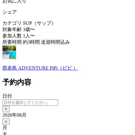
お気に入り
シェア
カテゴリ
SUP（サップ）
対象年齢
3歳〜
参加人数
1人〜
所要時間
約3時間 送迎時間込み
西表島 ADVENTURE PiPi（ピピ ）
予約内容
日付
<
2026年08月
>
月
火