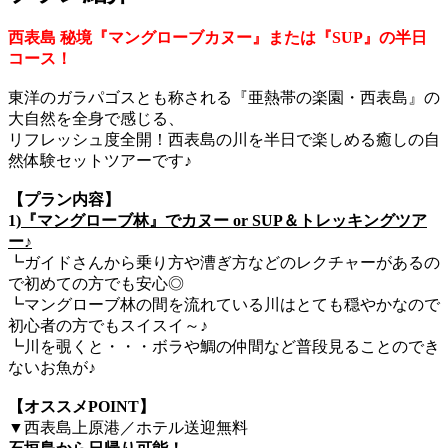
西表島 秘境『マングローブカヌー』または『SUP』の半日
コース！
東洋のガラパゴスとも称される『亜熱帯の楽園・西表島』の
大自然を全身で感じる、
リフレッシュ度全開！西表島の川を半日で楽しめる癒しの自
然体験セットツアーです♪
【プラン内容】
1)
『マングローブ林』でカヌー or SUP＆トレッキングツア
ー♪
┗ガイドさんから乗り方や漕ぎ方などのレクチャーがあるの
で初めての方でも安心◎
┗マングローブ林の間を流れている川はとても穏やかなので
初心者の方でもスイスイ～♪
┗川を覗くと・・・ボラや鯛の仲間など普段見ることのでき
ないお魚が♪
【オススメPOINT】
▼西表島上原港／ホテル送迎無料