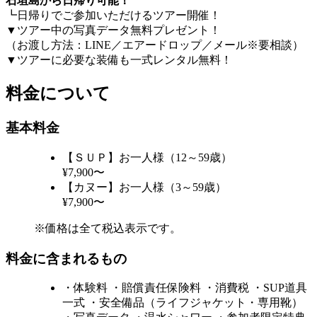
石垣島から日帰り可能！
┗日帰りでご参加いただけるツアー開催！
▼ツアー中の写真データ無料プレゼント！
（お渡し方法：LINE／エアードロップ／メール※要相談）
▼ツアーに必要な装備も一式レンタル無料！
料金について
基本料金
【ＳＵＰ】お一人様（12～59歳）
¥7,900〜
【カヌー】お一人様（3～59歳）
¥7,900〜
※価格は全て税込表示です。
料金に含まれるもの
・体験料 ・賠償責任保険料 ・消費税 ・SUP道具
一式 ・安全備品（ライフジャケット・専用靴）