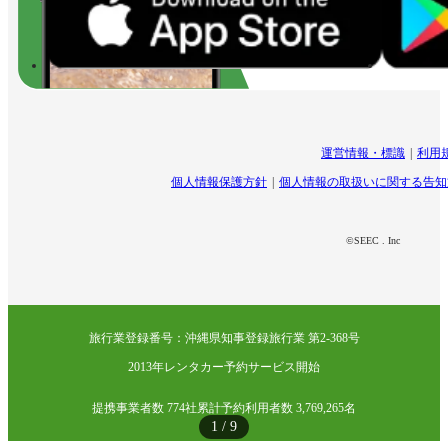
運営情報・標識
利用
個人情報保護方針
個人情報の取扱いに関する告知
©SEEC . Inc
旅行業登録番号：沖縄県知事登録旅行業 第2-368号
2013年レンタカー予約サービス開始
提携事業者数 774社
累計予約利用者数 3,769,265名
1
/
9