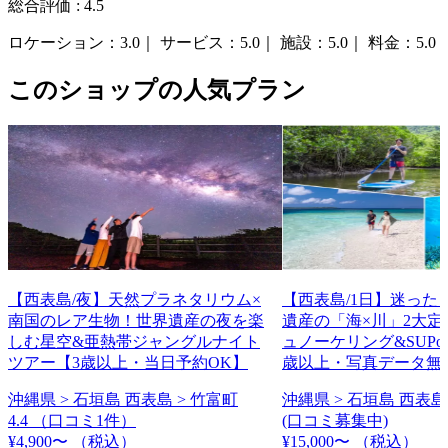
総合評価 :
4.5
ロケーション：
3.0｜
サービス：
5.0｜
施設：
5.0｜
料金：
5.0
このショップの人気プラン
【西表島/夜】天然プラネタリウム×
【西表島/1日】迷った
南国のレア生物！世界遺産の夜を楽
遺産の「海×川」2大定
しむ星空&亜熱帯ジャングルナイト
ュノーケリング&SUPo
ツアー【3歳以上・当日予約OK】
歳以上・写真データ無
沖縄県 > 石垣島 西表島 > 竹富町
沖縄県 > 石垣島 西表島
4.4
（口コミ1件）
(口コミ募集中)
¥4,900〜
（税込）
¥15,000〜
（税込）