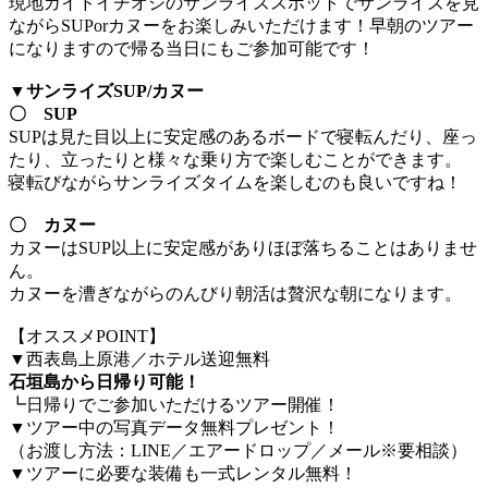
現地ガイドイチオシのサンライズスポットでサンライズを見
ながらSUPorカヌーをお楽しみいただけます！早朝のツアー
になりますので帰る当日にもご参加可能です！
▼サンライズSUP/カヌー
〇 SUP
SUPは見た目以上に安定感のあるボードで寝転んだり、座っ
たり、立ったりと様々な乗り方で楽しむことができます。
寝転びながらサンライズタイムを楽しむのも良いですね！
〇 カヌー
カヌーはSUP以上に安定感がありほぼ落ちることはありませ
ん。
カヌーを漕ぎながらのんびり朝活は贅沢な朝になります。
【オススメPOINT】
▼西表島上原港／ホテル送迎無料
石垣島から日帰り可能！
┗日帰りでご参加いただけるツアー開催！
▼ツアー中の写真データ無料プレゼント！
（お渡し方法：LINE／エアードロップ／メール※要相談）
▼ツアーに必要な装備も一式レンタル無料！