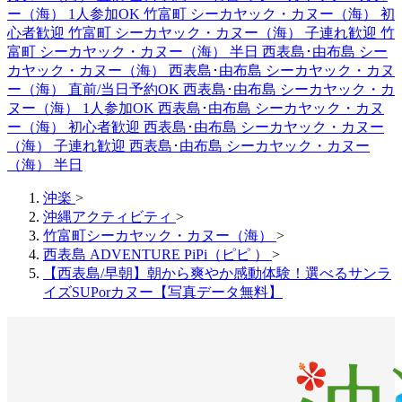
ー（海） 1人参加OK
竹富町 シーカヤック・カヌー（海） 初
心者歓迎
竹富町 シーカヤック・カヌー（海） 子連れ歓迎
竹
富町 シーカヤック・カヌー（海） 半日
西表島･由布島 シー
カヤック・カヌー（海）
西表島･由布島 シーカヤック・カヌ
ー（海） 直前/当日予約OK
西表島･由布島 シーカヤック・カ
ヌー（海） 1人参加OK
西表島･由布島 シーカヤック・カヌ
ー（海） 初心者歓迎
西表島･由布島 シーカヤック・カヌー
（海） 子連れ歓迎
西表島･由布島 シーカヤック・カヌー
（海） 半日
沖楽
>
沖縄アクティビティ
>
竹富町シーカヤック・カヌー（海）
>
西表島 ADVENTURE PiPi（ピピ ）
>
【西表島/早朝】朝から爽やか感動体験！選べるサンラ
イズSUPorカヌー【写真データ無料】