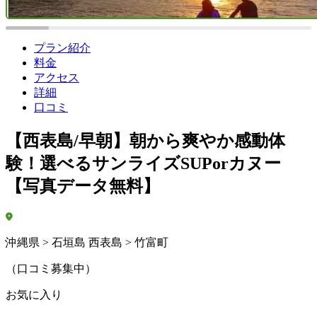
プラン紹介
料金
アクセス
詳細
口コミ
【西表島/早朝】朝から爽やか感動体
験！選べるサンライズSUPorカヌー
【写真データ無料】
沖縄県 > 石垣島 西表島 > 竹富町
（口コミ募集中）
お気に入り