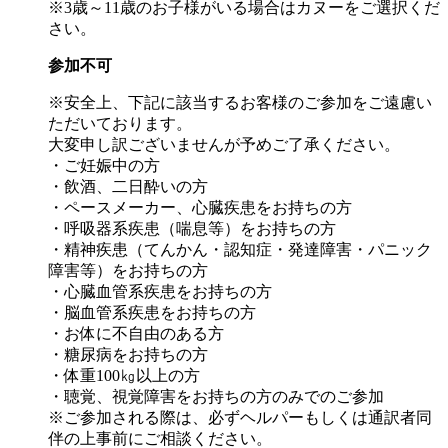
※3歳～11歳のお子様がいる場合はカヌーをご選択くだ
さい。
参加不可
※安全上、下記に該当するお客様のご参加をご遠慮い
ただいております。
大変申し訳ございませんが予めご了承ください。
・ご妊娠中の方
・飲酒、二日酔いの方
・ペースメーカー、心臓疾患をお持ちの方
・呼吸器系疾患（喘息等）をお持ちの方
・精神疾患（てんかん・認知症・発達障害・パニック
障害等）をお持ちの方
・心臓血管系疾患をお持ちの方
・脳血管系疾患をお持ちの方
・お体に不自由のある方
・糖尿病をお持ちの方
・体重100㎏以上の方
・聴覚、視覚障害をお持ちの方のみでのご参加
※ご参加される際は、必ずヘルパーもしくは通訳者同
伴の上事前にご相談ください。