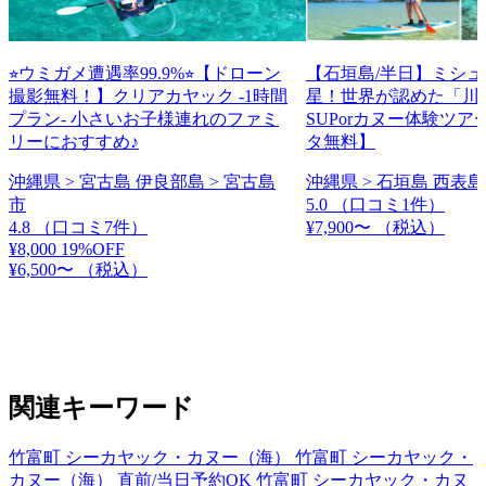
⭐︎ウミガメ遭遇率99.9%⭐︎【ドローン
【石垣島/半日】ミシ
撮影無料！】クリアカヤック -1時間
星！世界が認めた「川
プラン- 小さいお子様連れのファミ
SUPorカヌー体験ツ
リーにおすすめ♪
タ無料】
沖縄県 > 宮古島 伊良部島 > 宮古島
沖縄県 > 石垣島 西表島
市
5.0
（口コミ1件）
4.8
（口コミ7件）
¥7,900〜
（税込）
¥8,000
19%OFF
¥6,500〜
（税込）
関連キーワード
竹富町 シーカヤック・カヌー（海）
竹富町 シーカヤック・
カヌー（海） 直前/当日予約OK
竹富町 シーカヤック・カヌ