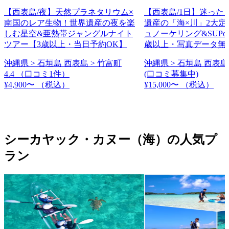
【西表島/夜】天然プラネタリウム×
【西表島/1日】迷った
南国のレア生物！世界遺産の夜を楽
遺産の「海×川」2大定
しむ星空&亜熱帯ジャングルナイト
ュノーケリング&SUPo
ツアー【3歳以上・当日予約OK】
歳以上・写真データ無
沖縄県 > 石垣島 西表島 > 竹富町
沖縄県 > 石垣島 西表島
4.4
（口コミ1件）
(口コミ募集中)
¥4,900〜
（税込）
¥15,000〜
（税込）
シーカヤック・カヌー（海）の人気プ
ラン