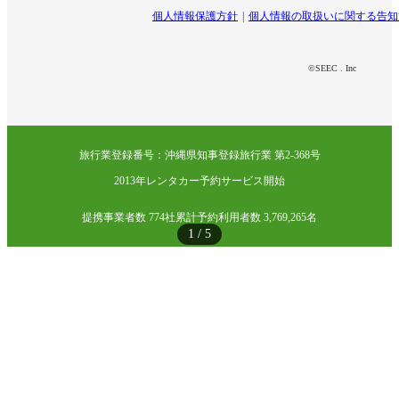
個人情報保護方針
個人情報の取扱いに関する告知
©SEEC . Inc
旅行業登録番号：沖縄県知事登録旅行業 第2-368号
2013年レンタカー予約サービス開始
提携事業者数 774社
累計予約利用者数 3,769,265名
1
/
5