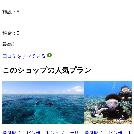
|
施設：5
|
料金：5
最高‼️
口コミをすべて見る
このショップの人気プラン
慶良間チービシボートシュノーケリ
慶良間チービシボート