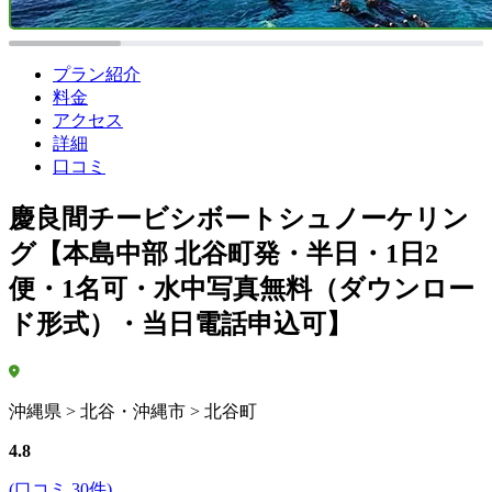
プラン紹介
料金
アクセス
詳細
口コミ
慶良間チービシボートシュノーケリン
グ【本島中部 北谷町発・半日・1日2
便・1名可・水中写真無料（ダウンロー
ド形式）・当日電話申込可】
沖縄県 > 北谷・沖縄市 > 北谷町
4.8
(口コミ 30件)