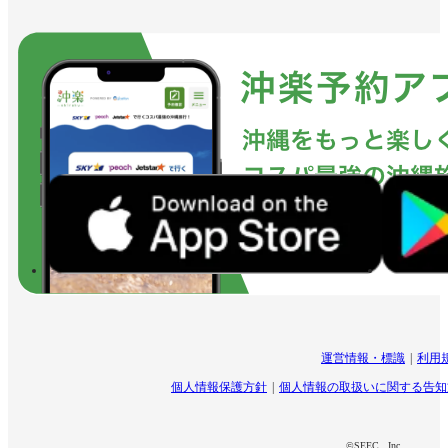
運営情報・標識
利用
個人情報保護方針
個人情報の取扱いに関する告知
©SEEC . Inc