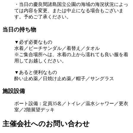
・当日の慶良間諸島国立公園の海域の海況状況によっ
ては内容を変更、または中止になる場合もございま
す。予めご了承ください。
当日の持ち物
▼必ず必要なもの
水着／ビーチサンダル／着替え／タオル
※ご集合場所へは、水着の上から濡れても良い服を着
用してお越しください。
▼あると便利なもの
酔い止め薬／日焼け止め薬／帽子／サングラス
施設設備
ボート設備：定員35名／トイレ／温水シャワー／更衣
室／2階展望デッキ
主催会社へのお問い合わせ