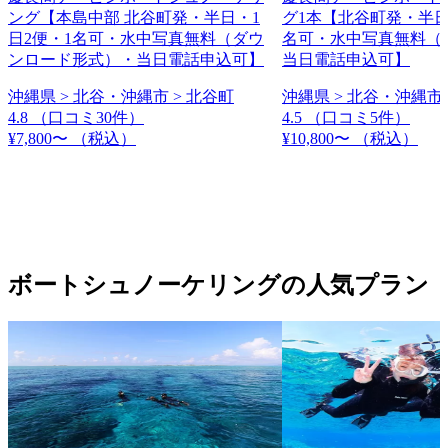
ング【本島中部 北谷町発・半日・1
グ1本【北谷町発・半日
日2便・1名可・水中写真無料（ダウ
名可・水中写真無料（
ンロード形式）・当日電話申込可】
当日電話申込可】
沖縄県 > 北谷・沖縄市 > 北谷町
沖縄県 > 北谷・沖縄市 
4.8
（口コミ30件）
4.5
（口コミ5件）
¥7,800〜
（税込）
¥10,800〜
（税込）
ボートシュノーケリングの人気プラン