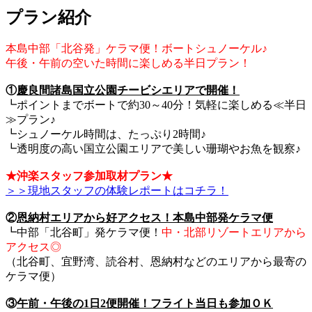
プラン紹介
本島中部「北谷発」ケラマ便！ボートシュノーケル♪
午後・午前の空いた時間に楽しめる半日プラン！
①
慶良間諸島国立公園チービシエリアで開催！
┗ポイントまでボートで約30～40分！気軽に楽しめる≪半日
≫プラン♪
┗シュノーケル時間は、たっぷり2時間♪
┗透明度の高い国立公園エリアで美しい珊瑚やお魚を観察♪
★沖楽スタッフ参加取材プラン★
＞＞現地スタッフの体験レポートはコチラ！
②
恩納村エリアから好アクセス！本島中部発ケラマ便
┗中部「北谷町」発ケラマ便！
中・北部リゾートエリアから
アクセス◎
（北谷町、宜野湾、読谷村、恩納村などのエリアから最寄の
ケラマ便）
③
午前・午後の1日2便開催！フライト当日も参加ＯＫ