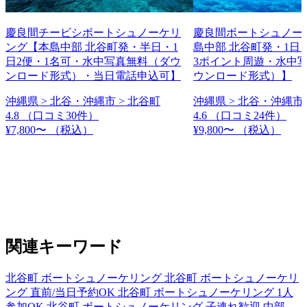
慶良間チービシボートシュノーケリ
慶良間ボートシュノー
ング【本島中部 北谷町発・半日・1
島中部 北谷町発・1日
日2便・1名可・水中写真無料（ダウ
3ポイント周遊・水中
ンロード形式）・当日電話申込可】
ウンロード形式）】
沖縄県 > 北谷・沖縄市 > 北谷町
沖縄県 > 北谷・沖縄市 
4.8
（口コミ30件）
4.6
（口コミ24件）
¥7,800〜
（税込）
¥9,800〜
（税込）
関連キーワード
北谷町 ボートシュノーケリング
北谷町 ボートシュノーケリ
ング 直前/当日予約OK
北谷町 ボートシュノーケリング 1人
参加OK
北谷町 ボートシュノーケリング 子連れ歓迎
中部