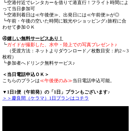
┗空港付近でレンタカーを借りて港直行！フライト時間によ
って当日参加可
┗空港到着日は≪午後便≫、出発日には≪午前便≫が◎
┗午前・午後の空いた時間に観光やショッピング♪旅程に合
わせて参加ＯＫ
④
嬉しい無料サービスあり！
┗
ガイドが撮影した、水中・陸上での写真プレゼント♪
（受渡方法：ネットよりダウンロード／枚数目安：約2～3
枚程）
┗参加者へドリンク無料サービス♪
＜当日電話申込ＯＫ＞
こちらのプランは
≪午後便のみ≫
当日電話申込可能。
▼1日1便（午前発）の「1日」プランもございます♪
＞＞慶良間（ケラマ）1日プランはコチラ