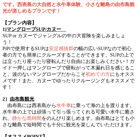
です。西表島の大自然と水牛車体験、小さな離島の由布島観
光が楽しめるプランです！
【プラン内容】
1)
マングローブSUP/カヌー
SUP or カヌーでジャングルの中の大冒険を楽しみましょ
う！
PiPiで使用するSUPは
安定感抜群
の幅の広いSUPなので初心
者の方でも簡単にクルーズすることができます。SUPの上で
は立ったり座ったり寝転んだり自由にお楽しみください！ガ
イド一押しはマングローブで寝転がって木漏れ日を感じるこ
と。波のないマングローブだからこそ
初めての方
にもオスス
メです！また、カヌーでゆったりクルージングもオススメで
す！
2）
由布島観光
由布島には西表島から
水牛車
に乗って海の上を渡ります。
水牛車の上では頑張って引っ張ってくれる可愛い水牛に癒さ
れ、
静かな島時間
をのんびり楽しめます。由布島はとても小
さな離島で短時間でも十分に観光を楽しんでいただけます。
【オススメPOINT】