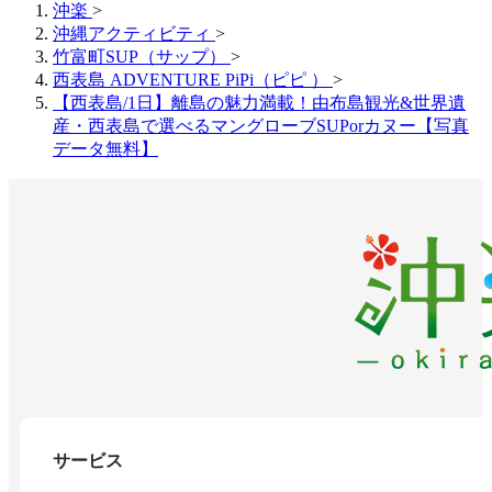
沖楽
>
沖縄アクティビティ
>
竹富町SUP（サップ）
>
西表島 ADVENTURE PiPi（ピピ ）
>
【西表島/1日】離島の魅力満載！由布島観光&世界遺
産・西表島で選べるマングローブSUPorカヌー【写真
データ無料】
サービス