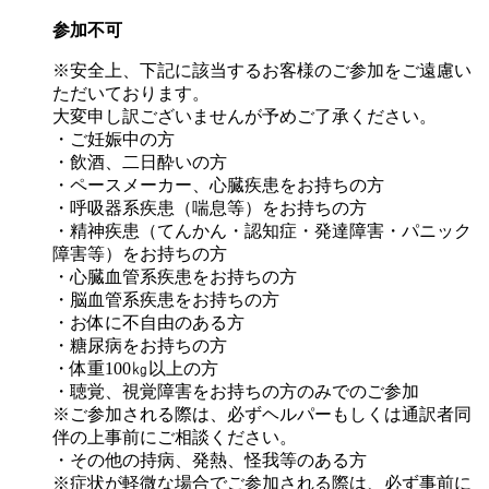
参加不可
※安全上、下記に該当するお客様のご参加をご遠慮い
ただいております。
大変申し訳ございませんが予めご了承ください。
・ご妊娠中の方
・飲酒、二日酔いの方
・ペースメーカー、心臓疾患をお持ちの方
・呼吸器系疾患（喘息等）をお持ちの方
・精神疾患（てんかん・認知症・発達障害・パニック
障害等）をお持ちの方
・心臓血管系疾患をお持ちの方
・脳血管系疾患をお持ちの方
・お体に不自由のある方
・糖尿病をお持ちの方
・体重100㎏以上の方
・聴覚、視覚障害をお持ちの方のみでのご参加
※ご参加される際は、必ずヘルパーもしくは通訳者同
伴の上事前にご相談ください。
・その他の持病、発熱、怪我等のある方
※症状が軽微な場合でご参加される際は、必ず事前に