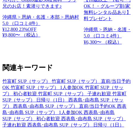
兄のお店！素潜りできます♪
OK！・グループ割/家
無料レンタル品あり】
沖縄県 > 恩納・名護・本部 > 恩納村
料プレゼント
5.0
（口コミ4件）
¥12,800
23%OFF
沖縄県 > 恩納・名護・
¥9,800〜
（税込）
5.0
（口コミ4件）
¥6,300〜
（税込）
関連キーワード
竹富町 SUP（サップ）
竹富町 SUP（サップ） 直前/当日予約
OK
竹富町 SUP（サップ） 1人参加OK
竹富町 SUP（サッ
プ） 初心者歓迎
竹富町 SUP（サップ） 子連れ歓迎
竹富町
SUP（サップ） 日帰り（1日）
西表島･由布島 SUP（サッ
プ）
西表島･由布島 SUP（サップ） 直前/当日予約OK
西表
島･由布島 SUP（サップ） 1人参加OK
西表島･由布島
SUP（サップ） 初心者歓迎
西表島･由布島 SUP（サップ）
子連れ歓迎
西表島･由布島 SUP（サップ） 日帰り（1日）