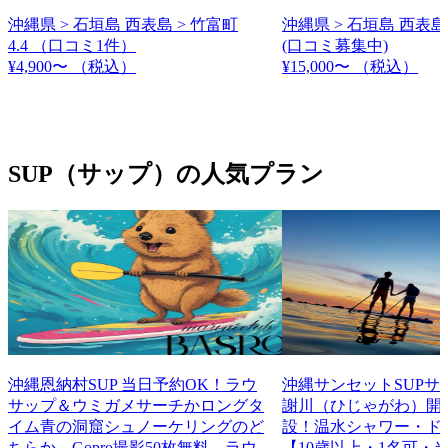
沖縄県 > 石垣島 西表島 > 竹富町
沖縄県 > 石垣島 西表島
4.4
（口コミ1件）
(口コミ募集中)
¥4,900〜
（税込）
¥15,000〜
（税込）
SUP（サップ）の人気プラン
沖縄恩納村SUP 当日予約OK！ラウ
沖縄サンセットSUPサ
サップ＆ウミガメサーチかロングタ
謝川（ひじゃがわ）開
イム青の洞窟シュノーケリングのど
設！温水シャワー・ド
ちらか。Gopro撮影50枚無料 ラウ
【10歳以上・1名可・