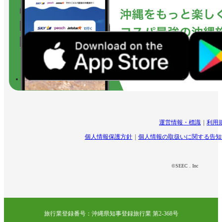
運営情報・標識
利用
個人情報保護方針
個人情報の取扱いに関する告知
©SEEC . Inc
旅行業登録番号：沖縄県知事登録旅行業 第2-368号