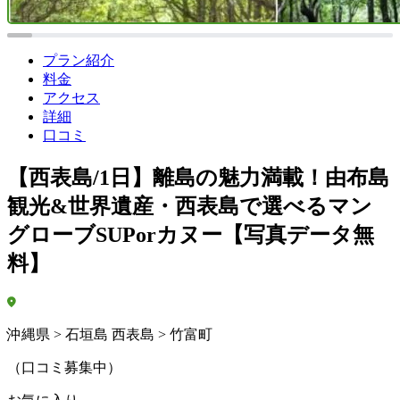
プラン紹介
料金
アクセス
詳細
口コミ
【西表島/1日】離島の魅力満載！由布島
観光&世界遺産・西表島で選べるマン
グローブSUPorカヌー【写真データ無
料】
沖縄県 > 石垣島 西表島 > 竹富町
（口コミ募集中）