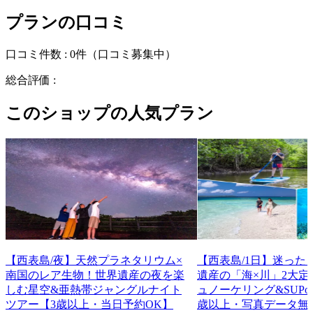
プランの口コミ
口コミ件数 :
0件
（口コミ募集中）
総合評価 :
このショップの人気プラン
【西表島/夜】天然プラネタリウム×
【西表島/1日】迷った
南国のレア生物！世界遺産の夜を楽
遺産の「海×川」2大定
しむ星空&亜熱帯ジャングルナイト
ュノーケリング&SUPo
ツアー【3歳以上・当日予約OK】
歳以上・写真データ無