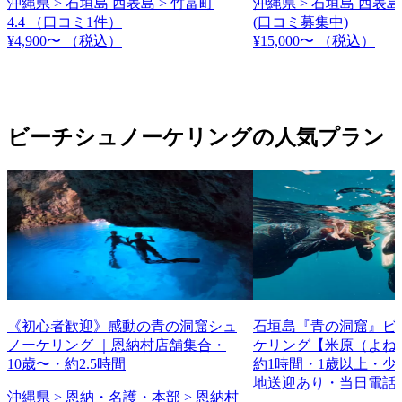
沖縄県 > 石垣島 西表島 > 竹富町
沖縄県 > 石垣島 西表島
4.4
（口コミ1件）
(口コミ募集中)
¥4,900〜
（税込）
¥15,000〜
（税込）
ビーチシュノーケリングの人気プラン
《初心者歓迎》感動の青の洞窟シュ
石垣島『青の洞窟』ビ
ノーケリング ｜恩納村店舗集合・
ケリング【米原（よね
10歳〜・約2.5時間
約1時間・1歳以上・少
地送迎あり・当日電話
沖縄県 > 恩納・名護・本部 > 恩納村