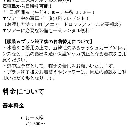
▼西表島上原港／ホテル送迎無料
石垣島から日帰り可能！
┗1日2回開催（午前9：30～／午後13：30～）
▼ツアー中の写真データ無料プレゼント！
（お渡し方法：LINE／エアードロップ／メール※要相談）
▼ツアーに必要な装備も一式レンタル無料！
【服装＆プラン終了後のお着替えについて】
・水着をご着用の上で、速乾性のあるラッシュガードやレギ
ンスなど、肌の露出を避け保護やケガ防止となる着衣をご用
意ください。
・熱中症予防として、帽子の着用をお願いいたします。
・プラン終了後のお着替えやシャワーは、周辺の施設をご利
用いただく形となります。
料金について
基本料金
お一人様
¥11,500〜