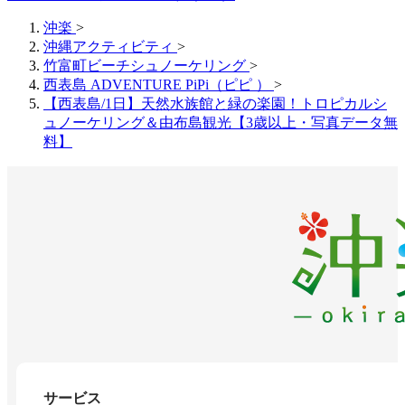
沖楽
>
沖縄アクティビティ
>
竹富町ビーチシュノーケリング
>
西表島 ADVENTURE PiPi（ピピ ）
>
【西表島/1日】天然水族館と緑の楽園！トロピカルシ
ュノーケリング＆由布島観光【3歳以上・写真データ無
料】
サービス