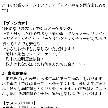
これぞ欲張りプラン！アクティビティと観光を両方楽しめま
す！
【プラン内容】
1)
有名な『砂の浜』でシュノーケリング♪
┗星の形をした砂で有名な『砂の浜』でシュノーケリング♪
┗ガイドさんからシュノーケリングのレクチャーがあるので
初めての方でも安心◎
┗小さなお子様もお楽しみいただけます！
┗絶好の景色でシュノーケリング♪
┗海中の透明度は抜群！
┗数えきれないほどのお魚さんたちに会えます♪
2）
由布島観光
由布島には西表島から水牛車に乗って海の上を渡ります。
水牛車の上では頑張って引っ張ってくれる可愛い水牛に癒さ
れ、静かな島時間をのんびり楽しめます。由布島はとても小
さな離島で短時間でも十分に観光を楽しんでいただけます。
【オススメPOINT】