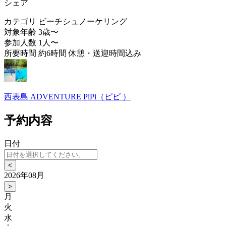
シェア
カテゴリ
ビーチシュノーケリング
対象年齢
3歳〜
参加人数
1人〜
所要時間
約6時間 休憩・送迎時間込み
西表島 ADVENTURE PiPi（ピピ ）
予約内容
日付
<
2026年08月
>
月
火
水