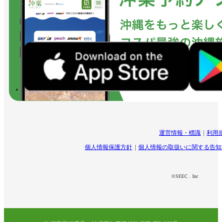
運営情報・標識
利用
個人情報保護方針
個人情報の取扱いに関する告知
©SEEC . Inc