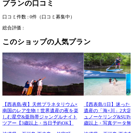
プランの口コミ
口コミ件数 :
0件
（口コミ募集中）
総合評価 :
このショップの人気プラン
【西表島/夜】天然プラネタリウム×
【西表島/1日】迷った
南国のレア生物！世界遺産の夜を楽
遺産の「海×川」2大定
しむ星空&亜熱帯ジャングルナイト
ュノーケリング&SUPo
ツアー【3歳以上・当日予約OK】
歳以上・写真データ無