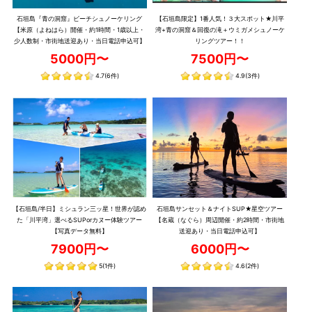
石垣島『青の洞窟』ビーチシュノーケリング
【石垣島限定】1番人気！３大スポット★川平
【米原（よねはら）開催・約1時間・1歳以上・
湾+青の洞窟＆回復の滝＋ウミガメシュノーケ
少人数制・市街地送迎あり・当日電話申込可】
リングツアー！！
5000円〜
7500円〜
4.7
(6件)
4.9
(3件)
【石垣島/半日】ミシュラン三ッ星！世界が認め
石垣島サンセット＆ナイトSUP★星空ツアー
た「川平湾」選べるSUPorカヌー体験ツアー
【名蔵（なぐら）周辺開催・約2時間・市街地
【写真データ無料】
送迎あり・当日電話申込可】
7900円〜
6000円〜
5
(1件)
4.6
(2件)