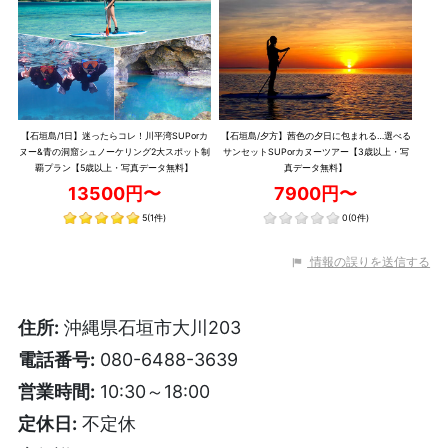
【石垣島/1日】迷ったらコレ！川平湾SUPorカ
【石垣島/夕方】茜色の夕日に包まれる…選べる
ヌー&青の洞窟シュノーケリング2大スポット制
サンセットSUPorカヌーツアー【3歳以上・写
覇プラン【5歳以上・写真データ無料】
真データ無料】
13500円〜
7900円〜
5
(1件)
0
(0件)
情報の誤りを送信する
住所:
沖縄県石垣市大川203
電話番号:
080-6488-3639
営業時間:
10:30～18:00
定休日:
不定休