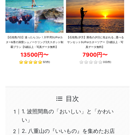
【石垣島/1日】迷ったらコレ！川平湾SUPorカ
【石垣島/夕方】茜色の夕日に包まれる…選べる
ヌー&青の洞窟シュノーケリング2大スポット制
サンセットSUPorカヌーツアー【3歳以上・写
覇プラン【5歳以上・写真データ無料】
真データ無料】
13500円〜
7900円〜
5
(1件)
0
(0件)
目次
1. 波照間島の「おいしい」と「かわい
い」
2. 八重山の『いいもの』を集めたお店