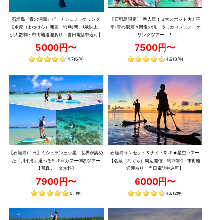
石垣島『青の洞窟』ビーチシュノーケリング
【石垣島限定】1番人気！３大スポット★川平
【米原（よねはら）開催・約1時間・1歳以上・
湾+青の洞窟＆回復の滝＋ウミガメシュノーケ
少人数制・市街地送迎あり・当日電話申込可】
リングツアー！！
5000円〜
7500円〜
4.7
(6件)
4.9
(3件)
【石垣島/半日】ミシュラン三ッ星！世界が認め
石垣島サンセット＆ナイトSUP★星空ツアー
た「川平湾」選べるSUPorカヌー体験ツアー
【名蔵（なぐら）周辺開催・約2時間・市街地
【写真データ無料】
送迎あり・当日電話申込可】
7900円〜
6000円〜
5
(1件)
4.6
(2件)