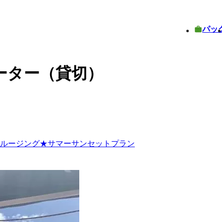
パッ
ーター（貸切）
クルージング★サマーサンセットプラン