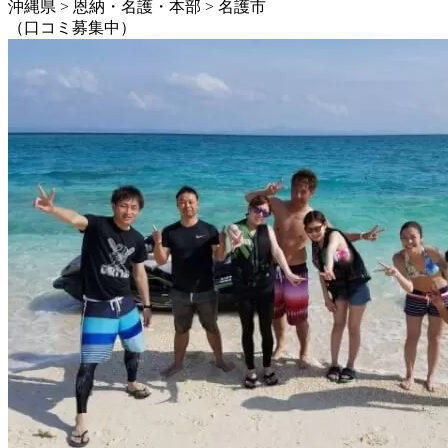
沖縄県 > 恩納・名護・本部 > 名護市
（口コミ募集中）