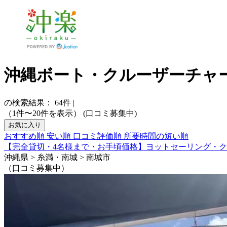
沖縄ボート・クルーザーチャ
の検索結果：
64
件
|
（1件〜20件を表示）
(口コミ募集中)
お気に入り
おすすめ順
安い順
口コミ評価順
所要時間の短い順
【完全貸切・4名様まで・お手頃価格】ヨットセーリング・
沖縄県 > 糸満・南城 > 南城市
（口コミ募集中）