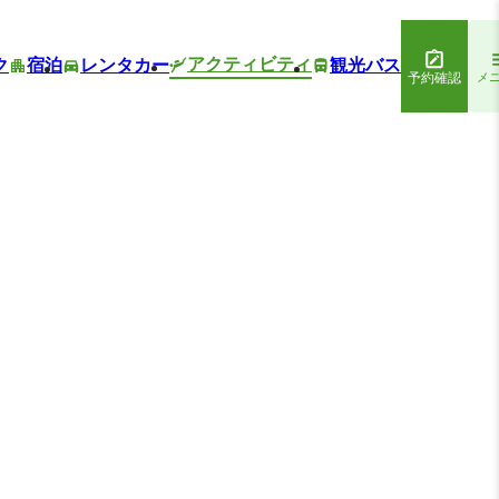
アクティビティ
ク
宿泊
レンタカー
観光バス
予約確認
メ