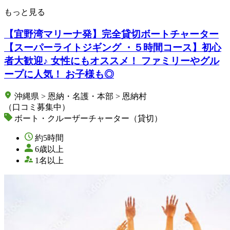
もっと見る
【宜野湾マリーナ発】完全貸切ボートチャーター
【スーパーライトジギング ・５時間コース】初心
者大歓迎♪ 女性にもオススメ！ ファミリーやグル
ープに人気！ お子様も◎
沖縄県 > 恩納・名護・本部 > 恩納村
（口コミ募集中）
ボート・クルーザーチャーター（貸切）
約5時間
6歳以上
1名以上