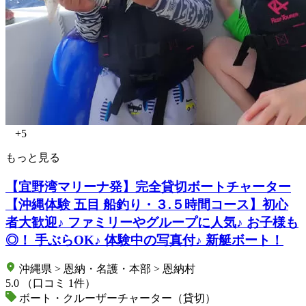
+5
もっと見る
【宜野湾マリーナ発】完全貸切ボートチャーター
【沖縄体験 五目 船釣り・３.５時間コース】初心
者大歓迎♪ ファミリーやグループに人気♪ お子様も
◎！ 手ぶらOK♪ 体験中の写真付♪ 新艇ボート！
沖縄県 > 恩納・名護・本部 > 恩納村
5.0
（口コミ 1件）
ボート・クルーザーチャーター（貸切）