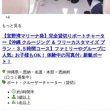
+4
もっと見る
【宜野湾マリーナ発】完全貸切りボートチャータ
ー【沖縄 クルージング ＆ フリーカスタマイズ プ
ラン・３.５時間コース】ファミリーやグループに
人気♪ お子様もOK！ 体験中の写真付♪ 新艇ボー
ト！
沖縄県 > 恩納・名護・本部 > 恩納村
（口コミ募集中）
ボート・クルーザーチャーター（貸切）
約3時間半
3歳以上
1名以上