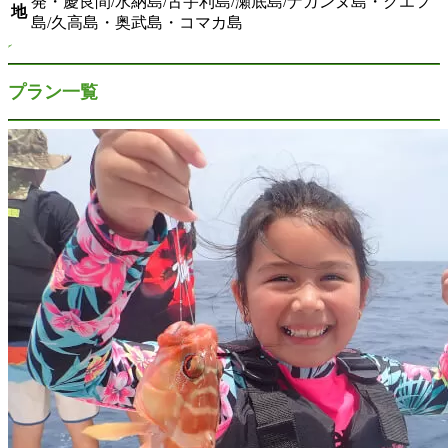
発・慶良間/水納島/古宇利島/瀬底島/ナガンヌ島・クエフ
地
島/久高島・奥武島・コマカ島
プラン一覧