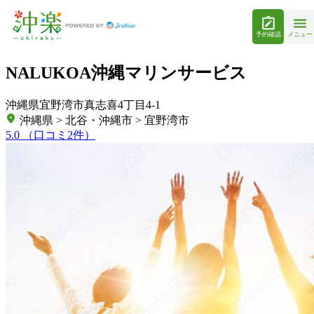
予約確認
メニュー
NALUKOA沖縄マリンサービス
沖縄県宜野湾市真志喜4丁目4‐1
沖縄県 > 北谷・沖縄市 > 宜野湾市
5.0
（口コミ2件）