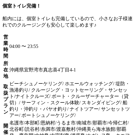
個室トイレ完備！
船内には、個室トイレも完備しているので、小さなお子様連
れでのクルージングも安心して楽しめます♪
営
業
04:00 〜 23:55
時
間
所
在
沖縄県宜野湾市真志喜4丁目4‐1
地
ビーチシュノーケリング/ ホエールウォッチング/ 堤防・
取
漁港釣り/ クルージング・ヨットセーリング・サンセッ
扱
ト/ナイトクルーズ/ ボート・クルーザーチャーター（貸
プ
切）/ サーフィン・スクール体験/ スキンダイビング/ 船
ラ
釣り・沖釣り・パヤオ釣り/ ナイトツアー/ サンセットツ
ン
アー/ ボートシュノーケリング/
名護市/本部町/恩納村/うるま市/南城市/那覇市/今帰仁村/
開
北谷町/読谷村/糸満市/渡嘉敷村/沖縄美ら海水族館/那覇
催