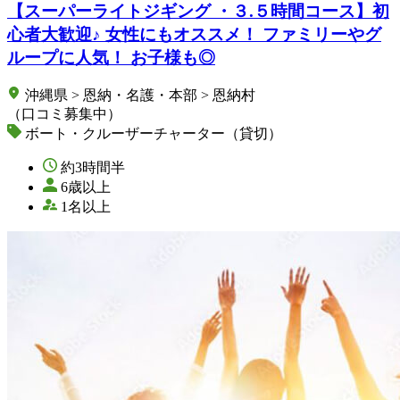
【スーパーライトジギング ・３.５時間コース】初
心者大歓迎♪ 女性にもオススメ！ ファミリーやグ
ループに人気！ お子様も◎
沖縄県 > 恩納・名護・本部 > 恩納村
（口コミ募集中）
ボート・クルーザーチャーター（貸切）
約3時間半
6歳以上
1名以上