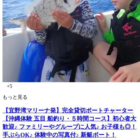
+5
もっと見る
【宜野湾マリーナ発】完全貸切ボートチャーター
【沖縄体験 五目 船釣り・５時間コース】初心者大
歓迎♪ ファミリーやグループに人気♪ お子様も◎！
手ぶらOK♪ 体験中の写真付♪ 新艇ボート！