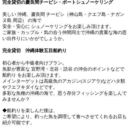
完全貸切の慶良間チービシ・ボートシュノーケリング
美しい​ 沖縄、慶良間 チービシ（神山島・クエフ島・ナガン
ヌ島 周辺） の海で
安全・安心に シュノーケリングをお楽しみ頂けます。
ご家族・カップル・気の合う仲間同士で沖縄の貴重な海の思
い出作りにいかがでしょうか。
完全貸切 沖縄体験五目船釣り
初心者から中級者向けプラン。
魚影が豊富な 宜野湾・北谷・読谷 の沖合のポイントなどで
船釣り をお楽しみ頂けます。
メインターゲットは高級魚のアカジン(スジアラ)などハタ類
やフエフキダイなどです。
多彩な魚種の沖縄の海で、思う存分フィッシングを楽しんで
みませんか？
​◆船釣りを楽しんだ後は、
ご希望により、釣った魚を調理して食べさせてくれるお店も
紹介可能です。