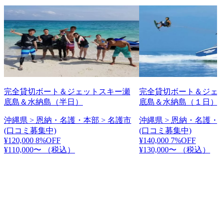
完全貸切ボート＆ジェットスキー瀬
完全貸切ボート＆ジェ
底島＆水納島（半日）
底島＆水納島（１日）
沖縄県 > 恩納・名護・本部 > 名護市
沖縄県 > 恩納・名護・
(口コミ募集中)
(口コミ募集中)
¥120,000
8%OFF
¥140,000
7%OFF
¥110,000〜
（税込）
¥130,000〜
（税込）