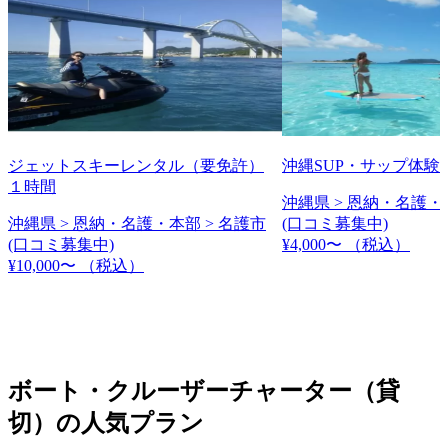
ジェットスキーレンタル（要免許）
沖縄SUP・サップ体験
１時間
沖縄県 > 恩納・名護・
沖縄県 > 恩納・名護・本部 > 名護市
(口コミ募集中)
(口コミ募集中)
¥4,000〜
（税込）
¥10,000〜
（税込）
ボート・クルーザーチャーター（貸
切）の人気プラン