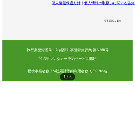
個人情報保護方針
個人情報の取扱いに関する告知
©SEEC . Inc
旅行業登録番号：沖縄県知事登録旅行業 第2-368号
2013年レンタカー予約サービス開始
提携事業者数 774社
累計予約利用者数 3,769,265名
1
/
3