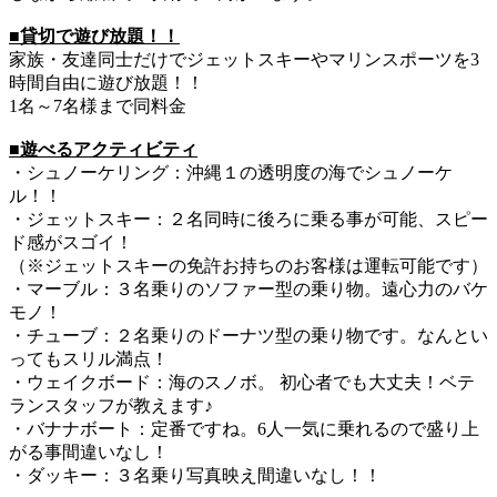
■貸切で遊び放題！！
家族・友達同士だけでジェットスキーやマリンスポーツを3
時間自由に遊び放題！！
1名～7名様まで同料金
■遊べるアクティビティ
・シュノーケリング：沖縄１の透明度の海でシュノーケ
ル！！
・ジェットスキー：２名同時に後ろに乗る事が可能、スピー
ド感がスゴイ！
（※ジェットスキーの免許お持ちのお客様は運転可能です）
・マーブル：３名乗りのソファー型の乗り物。遠心力のバケ
モノ！
・チューブ：２名乗りのドーナツ型の乗り物です。なんとい
ってもスリル満点！
・ウェイクボード：海のスノボ。 初心者でも大丈夫！ベテ
ランスタッフが教えます♪
・バナナボート：定番ですね。6人一気に乗れるので盛り上
がる事間違いなし！
・ダッキー：３名乗り写真映え間違いなし！！