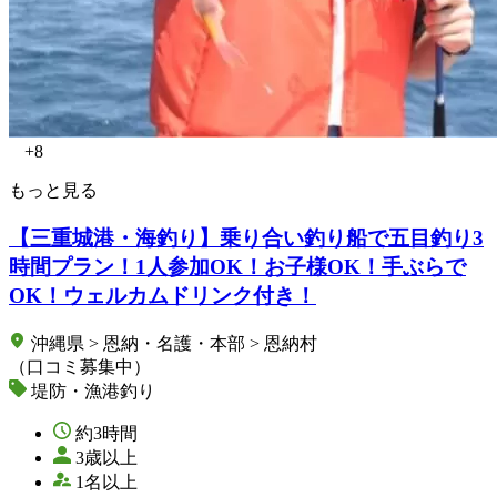
+8
もっと見る
【三重城港・海釣り】乗り合い釣り船で五目釣り3
時間プラン！1人参加OK！お子様OK！手ぶらで
OK！ウェルカムドリンク付き！
沖縄県 > 恩納・名護・本部 > 恩納村
（口コミ募集中）
堤防・漁港釣り
約3時間
3歳以上
1名以上