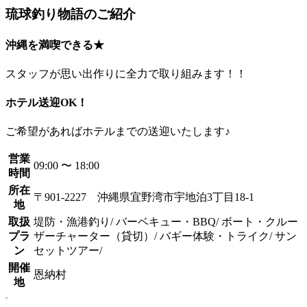
琉球釣り物語のご紹介
沖縄を満喫できる★
スタッフが思い出作りに全力で取り組みます！！
ホテル送迎OK！
ご希望があればホテルまでの送迎いたします♪
営業
09:00 〜 18:00
時間
所在
〒901-2227 沖縄県宜野湾市宇地泊3丁目18-1
地
取扱
堤防・漁港釣り/ バーベキュー・BBQ/ ボート・クルー
プラ
ザーチャーター（貸切）/ バギー体験・トライク/ サン
ン
セットツアー/
開催
恩納村
地