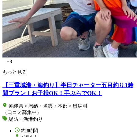
+8
もっと見る
【三重城港・海釣り】半日チャーター五目釣り3時
間プラン！お子様OK！手ぶらでOK！
沖縄県 > 恩納・名護・本部 > 恩納村
（口コミ募集中）
堤防・漁港釣り
約3時間