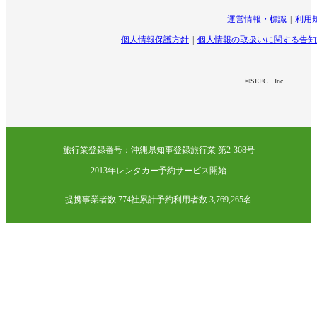
運営情報・標識
利用
個人情報保護方針
個人情報の取扱いに関する告知
©SEEC . Inc
旅行業登録番号：沖縄県知事登録旅行業 第2-368号
2013年レンタカー予約サービス開始
提携事業者数 774社
累計予約利用者数 3,769,265名