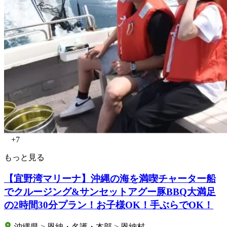
+7
もっと見る
【宜野湾マリーナ】沖縄の海を満喫チャーター船
でクルージング&サンセットアグー豚BBQ大満足
の2時間30分プラン！お子様OK！手ぶらでOK！
沖縄県 > 恩納・名護・本部 > 恩納村