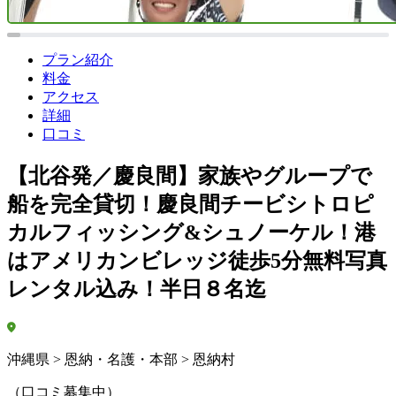
プラン紹介
料金
アクセス
詳細
口コミ
【北谷発／慶良間】家族やグループで
船を完全貸切！慶良間チービシトロピ
カルフィッシング&シュノーケル！港
はアメリカンビレッジ徒歩5分無料写真
レンタル込み！半日８名迄
沖縄県 > 恩納・名護・本部 > 恩納村
（口コミ募集中）