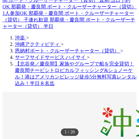
間 ボート・クルーザーチャーター（貸切） 直前/当日予約
OK
那覇発・慶良間 ボート・クルーザーチャーター（貸切）
1人参加OK
那覇発・慶良間 ボート・クルーザーチャーター
（貸切） 子連れ歓迎
那覇発・慶良間 ボート・クルーザーチ
ャーター（貸切） 半日
沖楽
>
沖縄アクティビティ
>
恩納村ボート・クルーザーチャーター（貸切）
>
サーフサイドサービス ハイサイ
>
【北谷発／慶良間】家族やグループで船を完全貸切！
慶良間チービシトロピカルフィッシング&シュノーケ
ル！港はアメリカンビレッジ徒歩5分無料写真レンタル
込み！半日８名迄
1
/
20