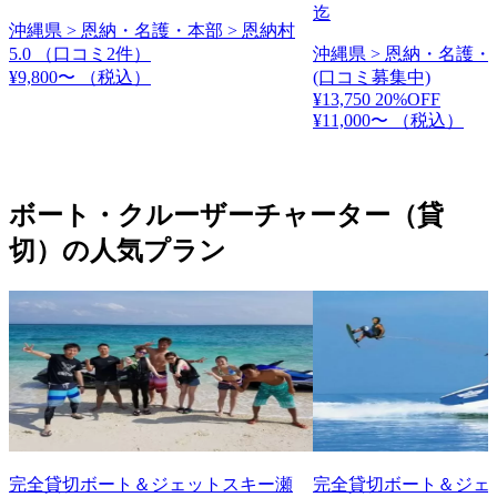
迄
沖縄県 > 恩納・名護・本部 > 恩納村
5.0
（口コミ2件）
沖縄県 > 恩納・名護・
¥9,800〜
（税込）
(口コミ募集中)
¥13,750
20%OFF
¥11,000〜
（税込）
ボート・クルーザーチャーター（貸
切）の人気プラン
完全貸切ボート＆ジェットスキー瀬
完全貸切ボート＆ジェ