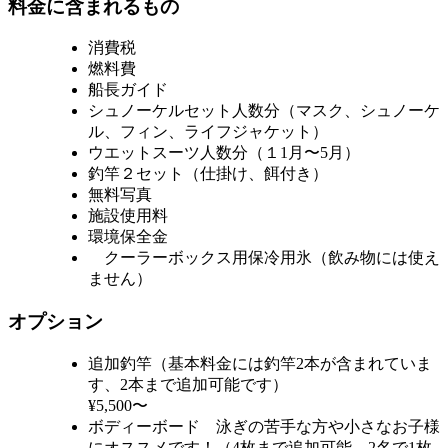
料金に含まれるもの
消費税
燃料費
船長ガイド
シュノーケルセット人数分（マスク、シュノーケ
ル、フィン、ライフジャケット）
ウエットスーツ人数分（１1月〜5月）
釣竿２セット（仕掛け、餌付き）
無料写真
施設使用料
環境保全金
クーラーボックス用保冷用氷（飲み物には使え
ません）
オプション
追加釣竿（基本料金には釣竿2本が含まれていま
す、2本まで追加可能です）
¥5,500〜
ボディーボード 泳ぎの苦手な方や小さなお子様
にオススメです！（4枚まで追加可能、2名で1枚