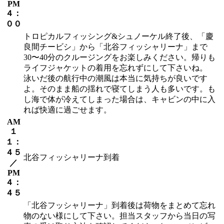
PM
４：
００
トロピカルフィッシング&シュノーケル終了後、「慶
良間チービシ」から「北谷フィッシャリーナ」まで
30〜40分のクルージングをお楽しみください。帰りも
ライフジャケットの着用を忘れずにして下さいね。
泳いだ後の航行中の潮風は本当に気持ちが良いです
よ。そのまま船の揺れで寝てしまう人も多いです。も
し海で体が冷えてしまった場合は、キャビンの中に入
れば快適に過ごせます。
AM
１
１：
４５
北谷フィッシャリーナ到着
／
PM
４：
４５
「北谷フッシャリーナ」到着後は荷物をまとめて忘れ
物のない様にして下さい。担当スタッフから当日の写