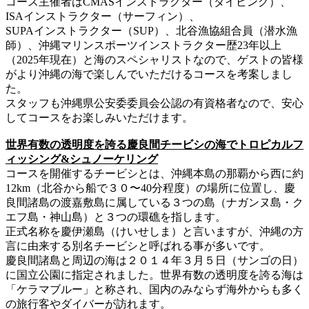
コース主催者はCMASインストラクター（ダイビング）、
ISAインストラクター（サーフィン）、
SUPAインストラクター（SUP）、北谷漁協組合員（潜水漁
師）、沖縄マリンスポーツインストラクター歴23年以上
（2025年現在）と海のスペシャリストなので、ゲストの皆様
がより沖縄の海で楽しんでいただけるコースを考案しまし
た。
スタッフも沖縄県公安委委員会公認の有資格者なので、安心
してコースをお楽しみいただけます。
世界有数の透明度を誇る慶良間チービシの海でトロピカルフ
ィッシング&シュノーケリング
コースを開催するチービシとは、沖縄本島の那覇から西に約
12km（北谷から船で３０〜40分程度）の場所に位置し、慶
良間諸島の渡嘉敷島に属している３つの島（ナガンヌ島・ク
エフ島・神山島）と３つの環礁を指します。
正式名称を慶伊瀬島（けいせしま）と言いますが、沖縄の方
言に由来する別名チービシと呼ばれる事が多いです。
慶良間諸島と周辺の海は２０１４年３月５日（サンゴの日）
に国立公園に指定されました。世界有数の透明度を誇る海は
「ケラマブルー」と称され、国内のみならず海外からも多く
の旅行客やダイバーが訪れます。