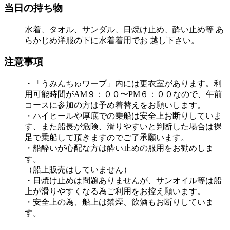
当日の持ち物
水着、タオル、サンダル、日焼け止め、酔い止め等 あ
らかじめ洋服の下に水着着用でお 越し下さい。
注意事項
・「うみんちゅワープ」内には更衣室があります。利
用可能時間がAM９：００〜PM６：００なので、午前
コースに参加の方は予め着替えをお願いします。
・ハイヒールや厚底での乗船は安全上お断りしていま
す、また船長が危険、滑りやすいと判断した場合は裸
足で乗船して頂きますのでご了承願います。
・船酔いが心配な方は酔い止めの服用をお勧めしま
す。
（船上販売はしていません）
・日焼け止めは問題ありませんが、サンオイル等は船
上が滑りやすくなる為ご利用をお控え願います。
・安全上の為、船上は禁煙、飲酒もお断りしていま
す。