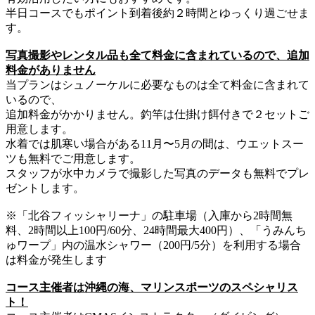
半日コースでもポイント到着後約２時間とゆっくり過ごせま
す。
写真撮影やレンタル品も全て料金に含まれているので、追加
料金がありません
当プランはシュノーケルに必要なものは全て料金に含まれて
いるので、
追加料金がかかりません。釣竿は仕掛け餌付きで２セットご
用意します。
水着では肌寒い場合がある11月〜5月の間は、ウエットスー
ツも無料でご用意します。
スタッフが水中カメラで撮影した写真のデータも無料でプレ
ゼントします。
※「北谷フィッシャリーナ」の駐車場（入庫から2時間無
料、2時間以上100円/60分、24時間最大400円）、「うみんち
ゅワープ」内の温水シャワー（200円/5分）を利用する場合
は料金が発生します
コース主催者は沖縄の海、マリンスポーツのスペシャリス
ト！