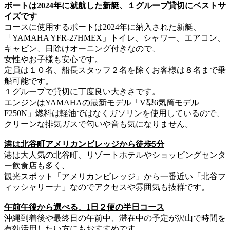
ボートは2024年に就航した新艇、１グループ貸切にベストサ
イズです
コースに使用するボートは2024年に納入された新艇、
「YAMAHA YFR-27HMEX」トイレ、シャワー、エアコン、
キャビン、日除けオーニング付きなので、
女性やお子様も安心です。
定員は１０名、船長スタッフ２名を除くお客様は８名まで乗
船可能です。
１グループで貸切に丁度良い大きさです。
エンジンはYAMAHAの最新モデル「V型6気筒モデル
F250N」燃料は軽油ではなくガソリンを使用しているので、
クリーンな排気ガスで匂いや音も気になりません。
港は北谷町アメリカンビレッジから徒歩5分
港は大人気の北谷町、リゾートホテルやショッピングセンタ
ー飲食店も多く、
観光スポット「アメリカンビレッジ」から一番近い「北谷フ
ィッシャリーナ」なのでアクセスや雰囲気も抜群です。
午前午後から選べる、1日２便の半日コース
沖縄到着後や最終日の午前中、滞在中の予定が沢山で時間を
有効活用したい方にもおすすめです。