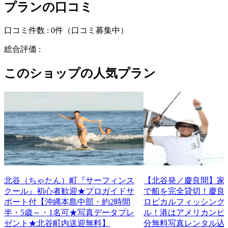
プランの口コミ
口コミ件数 :
0件
（口コミ募集中）
総合評価 :
このショップの人気プラン
北谷（ちゃたん）町『サーフィンス
【北谷発／慶良間】家
クール』初心者歓迎★プロガイドサ
で船を完全貸切！慶良
ポート付【沖縄本島中部・約2時間
ロピカルフィッシング
半・5歳～・1名可★写真データプレ
ル！港はアメリカンビ
ゼント★北谷町内送迎無料】
分無料写真レンタル込