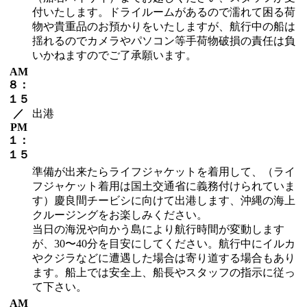
付いたします。ドライルームがあるので濡れて困る荷
物や貴重品のお預かりをいたしますが、航行中の船は
揺れるのでカメラやパソコン等手荷物破損の責任は負
いかねますのでご了承願います。
AM
８：
１５
／
出港
PM
１：
１５
準備が出来たらライフジャケットを着用して、（ライ
フジャケット着用は国土交通省に義務付けられていま
す）慶良間チービシに向けて出港します、沖縄の海上
クルージングをお楽しみください。
当日の海況や向かう島により航行時間が変動します
が、30〜40分を目安にしてください。航行中にイルカ
やクジラなどに遭遇した場合は寄り道する場合もあり
ます。船上では安全上、船長やスタッフの指示に従っ
て下さい。
AM