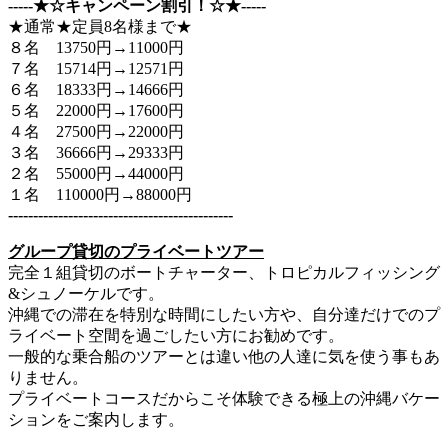
‐‐‐‐‐★☆キャンペーン割引！☆★‐‐‐‐‐
★通常★定員8名様まで★
８名 13750円→11000円
７名 15714円→12571円
６名 18333円→14666円
５名 22000円→17600円
４名 27500円→22000円
３名 36666円→29333円
２名 55000円→44000円
１名 110000円→88000円
‐‐‐‐‐‐‐‐‐‐‐‐‐‐‐‐‐‐‐‐‐‐‐‐‐‐‐‐‐‐‐‐‐‐‐‐‐‐‐‐‐‐‐‐‐
グループ貸切のプライベートツアー
完全１組貸切のボートチャーター、トロピカルフィッシング
&シュノーケルです。
沖縄での滞在を特別な時間にしたい方や、自分達だけでのプ
ライベート空間を過ごしたい方にお勧めです。
一般的な乗合船のツアーとは違い他の人達に気を使う事もあ
りません。
プライベートコースだからこそ体験できる極上の沖縄バケー
ションをご案内します。