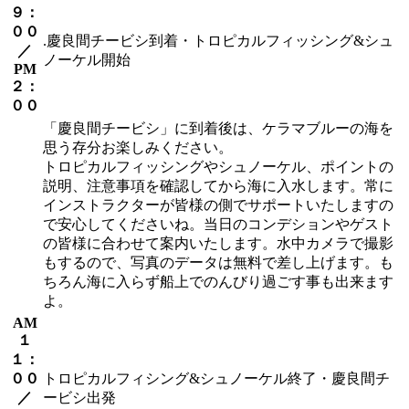
９：
００
.慶良間チービシ到着・トロピカルフィッシング&シュ
／
ノーケル開始
PM
２：
００
「慶良間チービシ」に到着後は、ケラマブルーの海を
思う存分お楽しみください。
トロピカルフィッシングやシュノーケル、ポイントの
説明、注意事項を確認してから海に入水します。常に
インストラクターが皆様の側でサポートいたしますの
で安心してくださいね。当日のコンデションやゲスト
の皆様に合わせて案内いたします。水中カメラで撮影
もするので、写真のデータは無料で差し上げます。も
ちろん海に入らず船上でのんびり過ごす事も出来ます
よ。
AM
１
１：
００
トロピカルフィシング&シュノーケル終了・慶良間チ
／
ービシ出発