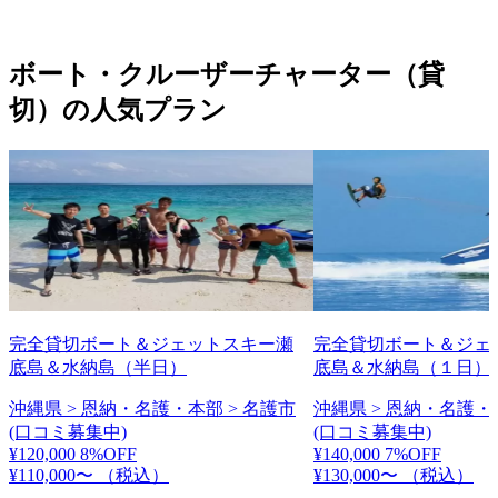
ボート・クルーザーチャーター（貸
切）の人気プラン
完全貸切ボート＆ジェットスキー瀬
完全貸切ボート＆ジェ
底島＆水納島（半日）
底島＆水納島（１日）
沖縄県 > 恩納・名護・本部 > 名護市
沖縄県 > 恩納・名護・
(口コミ募集中)
(口コミ募集中)
¥120,000
8%OFF
¥140,000
7%OFF
¥110,000〜
（税込）
¥130,000〜
（税込）