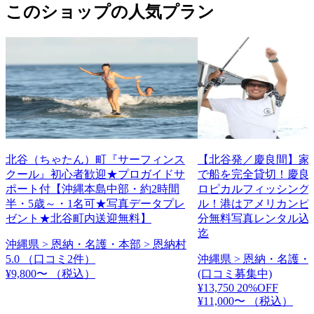
このショップの人気プラン
北谷（ちゃたん）町『サーフィンス
【北谷発／慶良間】家
クール』初心者歓迎★プロガイドサ
で船を完全貸切！慶良
ポート付【沖縄本島中部・約2時間
ロピカルフィッシング
半・5歳～・1名可★写真データプレ
ル！港はアメリカンビ
ゼント★北谷町内送迎無料】
分無料写真レンタル込
迄
沖縄県 > 恩納・名護・本部 > 恩納村
5.0
（口コミ2件）
沖縄県 > 恩納・名護・
¥9,800〜
（税込）
(口コミ募集中)
¥13,750
20%OFF
¥11,000〜
（税込）