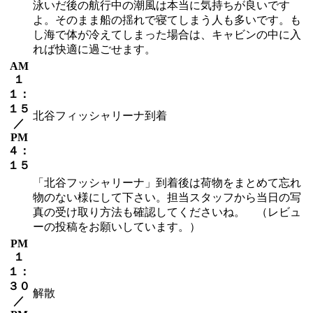
泳いだ後の航行中の潮風は本当に気持ちが良いです
よ。そのまま船の揺れで寝てしまう人も多いです。も
し海で体が冷えてしまった場合は、キャビンの中に入
れば快適に過ごせます。
AM
１
１：
１５
北谷フィッシャリーナ到着
／
PM
４：
１５
「北谷フッシャリーナ」到着後は荷物をまとめて忘れ
物のない様にして下さい。担当スタッフから当日の写
真の受け取り方法も確認してくださいね。 （レビュ
ーの投稿をお願いしています。）
PM
１
１：
３０
解散
／