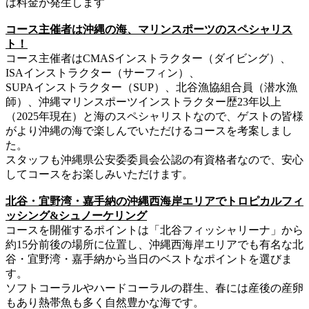
は料金が発生します
コース主催者は沖縄の海、マリンスポーツのスペシャリス
ト！
コース主催者はCMASインストラクター（ダイビング）、
ISAインストラクター（サーフィン）、
SUPAインストラクター（SUP）、北谷漁協組合員（潜水漁
師）、沖縄マリンスポーツインストラクター歴23年以上
（2025年現在）と海のスペシャリストなので、ゲストの皆様
がより沖縄の海で楽しんでいただけるコースを考案しまし
た。
スタッフも沖縄県公安委委員会公認の有資格者なので、安心
してコースをお楽しみいただけます。
北谷・宜野湾・嘉手納の沖縄西海岸エリアでトロピカルフィ
ッシング&シュノーケリング
コースを開催するポイントは「北谷フィッシャリーナ」から
約15分前後の場所に位置し、沖縄西海岸エリアでも有名な北
谷・宜野湾・嘉手納から当日のベストなポイントを選びま
す。
ソフトコーラルやハードコーラルの群生、春には産後の産卵
もあり熱帯魚も多く自然豊かな海です。