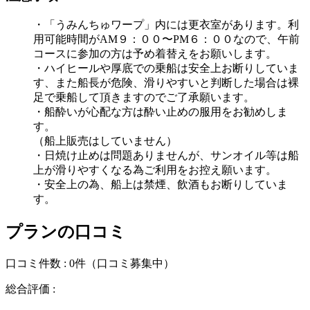
・「うみんちゅワープ」内には更衣室があります。利
用可能時間がAM９：００〜PM６：００なので、午前
コースに参加の方は予め着替えをお願いします。
・ハイヒールや厚底での乗船は安全上お断りしていま
す、また船長が危険、滑りやすいと判断した場合は裸
足で乗船して頂きますのでご了承願います。
・船酔いが心配な方は酔い止めの服用をお勧めしま
す。
（船上販売はしていません）
・日焼け止めは問題ありませんが、サンオイル等は船
上が滑りやすくなる為ご利用をお控え願います。
・安全上の為、船上は禁煙、飲酒もお断りしていま
す。
プランの口コミ
口コミ件数 :
0件
（口コミ募集中）
総合評価 :