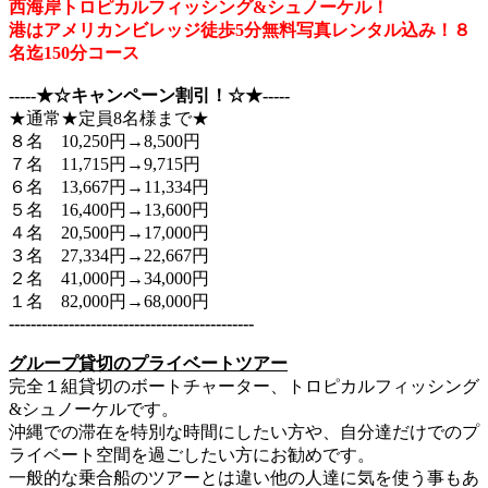
西海岸トロピカルフィッシング&シュノーケル！
港はアメリカンビレッジ徒歩5分無料写真レンタル込み！８
名迄150分コース
‐‐‐‐‐★☆キャンペーン割引！☆★‐‐‐‐‐
★通常★定員8名様まで★
８名 10,250円→8,500円
７名 11,715円→9,715円
６名 13,667円→11,334円
５名 16,400円→13,600円
４名 20,500円→17,000円
３名 27,334円→22,667円
２名 41,000円→34,000円
１名 82,000円→68,000円
‐‐‐‐‐‐‐‐‐‐‐‐‐‐‐‐‐‐‐‐‐‐‐‐‐‐‐‐‐‐‐‐‐‐‐‐‐‐‐‐‐‐‐‐‐
グループ貸切のプライベートツアー
完全１組貸切のボートチャーター、トロピカルフィッシング
&シュノーケルです。
沖縄での滞在を特別な時間にしたい方や、自分達だけでのプ
ライベート空間を過ごしたい方にお勧めです。
一般的な乗合船のツアーとは違い他の人達に気を使う事もあ