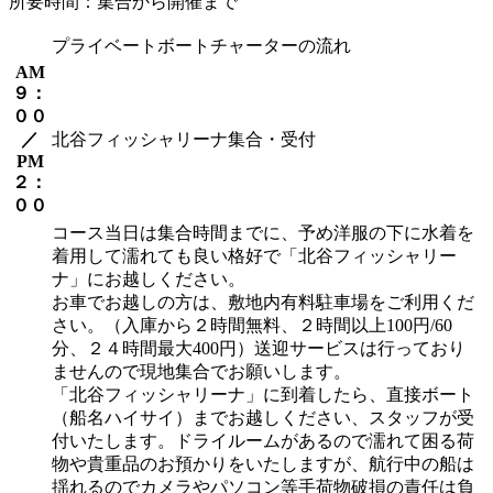
所要時間：集合から開催まで
プライベートボートチャーターの流れ
AM
９：
００
／
北谷フィッシャリーナ集合・受付
PM
２：
００
コース当日は集合時間までに、予め洋服の下に水着を
着用して濡れても良い格好で「北谷フィッシャリー
ナ」にお越しください。
お車でお越しの方は、敷地内有料駐車場をご利用くだ
さい。（入庫から２時間無料、２時間以上100円/60
分、２４時間最大400円）送迎サービスは行っており
ませんので現地集合でお願いします。
「北谷フィッシャリーナ」に到着したら、直接ボート
（船名ハイサイ）までお越しください、スタッフが受
付いたします。ドライルームがあるので濡れて困る荷
物や貴重品のお預かりをいたしますが、航行中の船は
揺れるのでカメラやパソコン等手荷物破損の責任は負