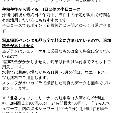
午前午後から選べる、1日２便の半日コース
沖縄到着後や最終日の午前中、滞在中の予定が沢山で時間を
有効活用したい方にもおすすめです。
半日コースでもポイント到着後約２時間とゆっくり過ごせま
す。
写真撮影やレンタル品も全て料金に含まれているので、追加
料金がありません
当プランはシュノーケルに必要なものは全て料金に含まれて
いるので、
追加料金がかかりません。釣竿は仕掛け餌付きで２セットご
用意します。
水着では肌寒い場合がある11月〜5月の間は、ウエットスー
ツも無料でご用意します。
スタッフが水中カメラで撮影した写真のデータも無料でプレ
ゼントします。
※「北谷フィッシャリーナ」の駐車場（入庫から2時間無
料、2時間以上100円/60分、24時間最大400円）、「うみんち
ゅワープ」内の温水シャワー（200円/5分）を利用する場合