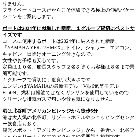
りません。
プライベートコースだからこそ体験できる極上の沖縄バケー
ションをご案内します。
ボートは2024年に就航した新艇、１グループ貸切にベストサ
イズです
コースに使用するボートは2024年に納入された新艇、
「YAMAHA YFR-27HMEX」トイレ、シャワー、エアコン、
キャビン、日除けオーニング付きなので、
女性やお子様も安心です。
定員は１０名、船長スタッフ２名を除くお客様は８名まで乗
船可能です。
１グループで貸切に丁度良い大きさです。
エンジンはYAMAHAの最新モデル「V型6気筒モデル
F250N」燃料は軽油ではなくガソリンを使用しているので、
クリーンな排気ガスで匂いや音も気になりません。
港は北谷町アメリカンビレッジから徒歩5分
港は大人気の北谷町、リゾートホテルやショッピングセンタ
ー飲食店も多く、
観光スポット「アメリカンビレッジ」から一番近い「北谷フ
ィッシャリーナ」なのでアクセスや雰囲気も抜群です。