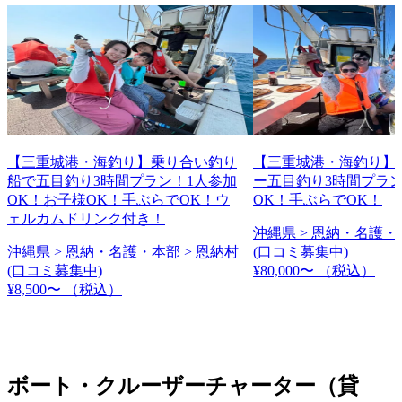
【三重城港・海釣り】乗り合い釣り
【三重城港・海釣り】
船で五目釣り3時間プラン！1人参加
ー五目釣り3時間プラ
OK！お子様OK！手ぶらでOK！ウ
OK！手ぶらでOK！
ェルカムドリンク付き！
沖縄県 > 恩納・名護・
沖縄県 > 恩納・名護・本部 > 恩納村
(口コミ募集中)
(口コミ募集中)
¥80,000〜
（税込）
¥8,500〜
（税込）
ボート・クルーザーチャーター（貸