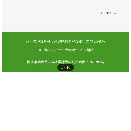
©SEEC . Inc
旅行業登録番号：沖縄県知事登録旅行業 第2-368号
2013年レンタカー予約サービス開始
提携事業者数 774社
累計予約利用者数 3,769,265名
1
/
10