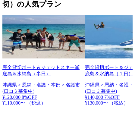
切）の人気プラン
完全貸切ボート＆ジェットスキー瀬
完全貸切ボート＆ジェ
底島＆水納島（半日）
底島＆水納島（１日）
沖縄県 > 恩納・名護・本部 > 名護市
沖縄県 > 恩納・名護・
(口コミ募集中)
(口コミ募集中)
¥120,000
8%OFF
¥140,000
7%OFF
¥110,000〜
（税込）
¥130,000〜
（税込）