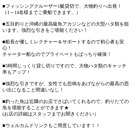
■フィッシングクルーザー1艇貸切で、大物釣りへ出発！
（1～14名様までご乗船できます。）
■五目釣りと沖縄の最高級魚アカジンなどの大型ハタ類を狙
います。強烈な引きをご堪能ください！
■船長が優しくレクチャー＆サポートするので初心者も安
心！
チャーター船なのでプライベートもばっちり確保！
■5時間じっくり貸し切りですので、大物ハタ類のキャッチ
率もアップ！
■強烈な引きですが、女性でも悲鳴をあげながらの最高の思
い出になること間違いなし！
■釣った魚は近隣のお店でさばいてくれるので、釣りたての
魚を堪能することができます★
(お店の詳細はスタッフまでお聞きください）
■ウェルカムドリンクもご用意しています！！