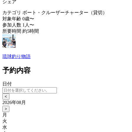
シェア
カテゴリ
ボート・クルーザーチャーター（貸切）
対象年齢
0歳〜
参加人数
1人〜
所要時間
約5時間
琉球釣り物語
予約内容
日付
<
2026年08月
>
月
火
水