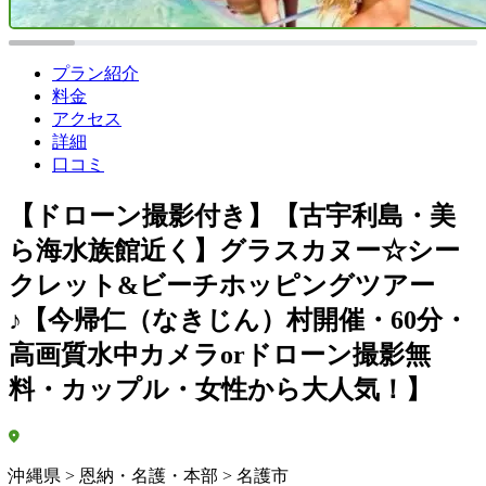
プラン紹介
料金
アクセス
詳細
口コミ
【ドローン撮影付き】【古宇利島・美
ら海水族館近く】グラスカヌー☆シー
クレット&ビーチホッピングツアー
♪【今帰仁（なきじん）村開催・60分・
高画質水中カメラorドローン撮影無
料・カップル・女性から大人気！】
沖縄県 > 恩納・名護・本部 > 名護市