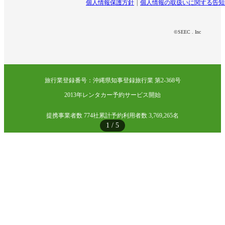
個人情報保護方針
個人情報の取扱いに関する告知
©SEEC . Inc
旅行業登録番号：沖縄県知事登録旅行業 第2-368号
2013年レンタカー予約サービス開始
提携事業者数 774社
累計予約利用者数 3,769,265名
1
/
5