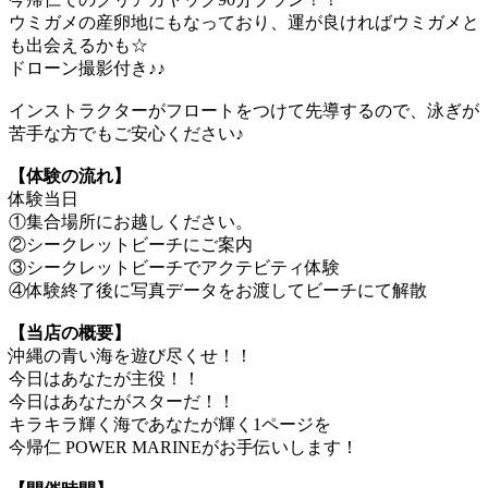
ウミガメの産卵地にもなっており、運が良ければウミガメと
も出会えるかも☆
ドローン撮影付き♪♪
インストラクターがフロートをつけて先導するので、泳ぎが
苦手な方でもご安心ください♪
【体験の流れ】
体験当日
①集合場所にお越しください。
②シークレットビーチにご案内
③シークレットビーチでアクテビティ体験
④体験終了後に写真データをお渡してビーチにて解散
【当店の概要】
沖縄の青い海を遊び尽くせ！！
今日はあなたが主役！！
今日はあなたがスターだ！！
キラキラ輝く海であなたが輝く1ページを
今帰仁 POWER MARINEがお手伝いします！