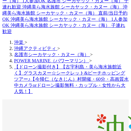
ー（海） 1人参加OK
名護市 シーカヤック・カヌー（海） 子
連れ歓迎
沖縄美ら海水族館 シーカヤック・カヌー（海）
沖
縄美ら海水族館 シーカヤック・カヌー（海） 直前/当日予約
OK
沖縄美ら海水族館 シーカヤック・カヌー（海） 1人参加
OK
沖縄美ら海水族館 シーカヤック・カヌー（海） 子連れ
歓迎
沖楽
>
沖縄アクティビティ
>
名護市シーカヤック・カヌー（海）
>
POWER MARINE（パワーマリン）
>
【ドローン撮影付き】【古宇利島・美ら海水族館近
く】グラスカヌー☆シークレット&ビーチホッピング
ツアー♪【今帰仁（なきじん）村開催・60分・高画質水
中カメラorドローン撮影無料・カップル・女性から大
人気！】