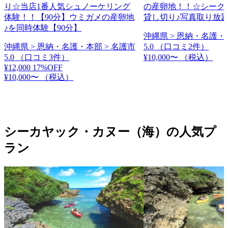
り☆当店1番人気シュノーケリング
の産卵地！！☆シーク
体験！！【90分】ウミガメの産卵地
貸し切り♪写真取り放
♪を同時体験【90分】
沖縄県 > 恩納・名護・
沖縄県 > 恩納・名護・本部 > 名護市
5.0
（口コミ2件）
5.0
（口コミ3件）
¥10,000〜
（税込）
¥12,000
17%OFF
¥10,000〜
（税込）
シーカヤック・カヌー（海）の人気プ
ラン