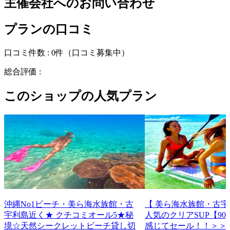
主催会社へのお問い合わせ
プランの口コミ
口コミ件数 :
0件
（口コミ募集中）
総合評価 :
このショップの人気プラン
沖縄No1ビーチ・美ら海水族館・古
【 美ら海水族館・古
宇利島近く★ クチコミオール5★秘
人気のクリアSUP【9
境☆天然シークレットビーチ貸し切
感じてセール！！＞＞