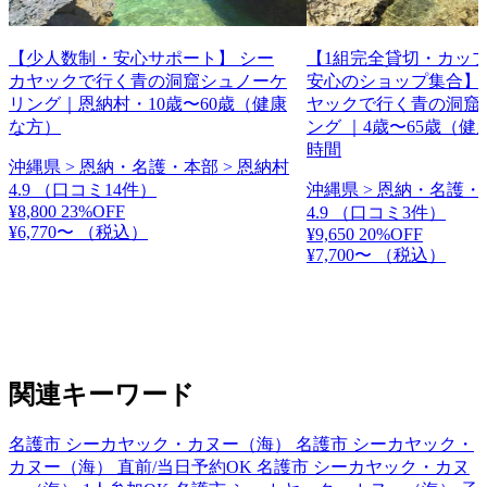
【少人数制・安心サポート】 シー
【1組完全貸切・カップ
カヤックで行く青の洞窟シュノーケ
安心のショップ集合】
リング｜恩納村・10歳〜60歳（健康
ヤックで行く青の洞窟
な方）
ング ｜4歳〜65歳（健
時間
沖縄県 > 恩納・名護・本部 > 恩納村
4.9
（口コミ14件）
沖縄県 > 恩納・名護・
¥8,800
23%OFF
4.9
（口コミ3件）
¥6,770〜
（税込）
¥9,650
20%OFF
¥7,700〜
（税込）
関連キーワード
名護市 シーカヤック・カヌー（海）
名護市 シーカヤック・
カヌー（海） 直前/当日予約OK
名護市 シーカヤック・カヌ