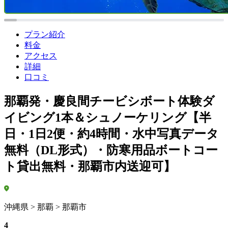
プラン紹介
料金
アクセス
詳細
口コミ
那覇発・慶良間チービシボート体験ダ
イビング1本＆シュノーケリング【半
日・1日2便・約4時間・水中写真データ
無料（DL形式）・防寒用品ボートコー
ト貸出無料・那覇市内送迎可】
沖縄県 > 那覇 > 那覇市
4