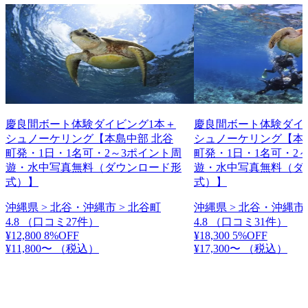
慶良間ボート体験ダイビング1本＋
慶良間ボート体験ダイ
シュノーケリング【本島中部 北谷
シュノーケリング【本
町発・1日・1名可・2～3ポイント周
町発・1日・1名可・2
遊・水中写真無料（ダウンロード形
遊・水中写真無料（ダ
式）】
式）】
沖縄県 > 北谷・沖縄市 > 北谷町
沖縄県 > 北谷・沖縄市 
4.8
（口コミ27件）
4.8
（口コミ31件）
¥12,800
8%OFF
¥18,300
5%OFF
¥11,800〜
（税込）
¥17,300〜
（税込）