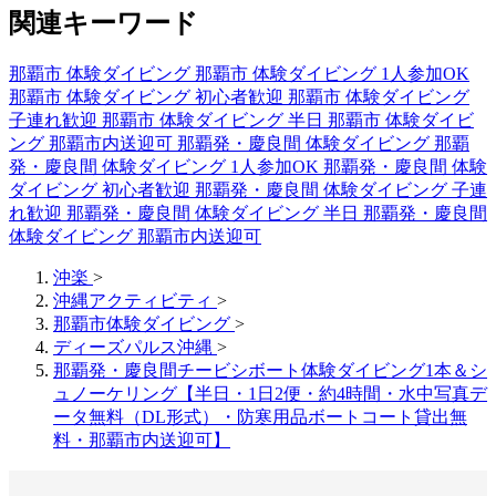
関連キーワード
那覇市 体験ダイビング
那覇市 体験ダイビング 1人参加OK
那覇市 体験ダイビング 初心者歓迎
那覇市 体験ダイビング
子連れ歓迎
那覇市 体験ダイビング 半日
那覇市 体験ダイビ
ング 那覇市内送迎可
那覇発・慶良間 体験ダイビング
那覇
発・慶良間 体験ダイビング 1人参加OK
那覇発・慶良間 体験
ダイビング 初心者歓迎
那覇発・慶良間 体験ダイビング 子連
れ歓迎
那覇発・慶良間 体験ダイビング 半日
那覇発・慶良間
体験ダイビング 那覇市内送迎可
沖楽
>
沖縄アクティビティ
>
那覇市体験ダイビング
>
ディーズパルス沖縄
>
那覇発・慶良間チービシボート体験ダイビング1本＆シ
ュノーケリング【半日・1日2便・約4時間・水中写真デ
ータ無料（DL形式）・防寒用品ボートコート貸出無
料・那覇市内送迎可】