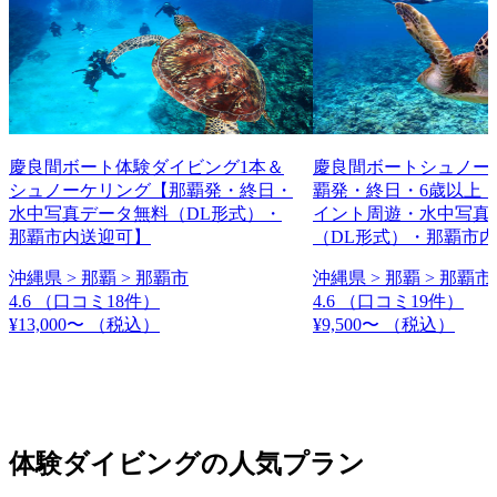
慶良間ボート体験ダイビング1本＆
慶良間ボートシュノー
シュノーケリング【那覇発・終日・
覇発・終日・6歳以上・
水中写真データ無料（DL形式）・
イント周遊・水中写真
那覇市内送迎可】
（DL形式）・那覇市
沖縄県 > 那覇 > 那覇市
沖縄県 > 那覇 > 那覇市
4.6
（口コミ18件）
4.6
（口コミ19件）
¥13,000〜
（税込）
¥9,500〜
（税込）
体験ダイビングの人気プラン