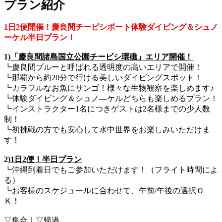
プラン紹介
1日2便開催！慶良間チービシボート体験ダイビング＆シュノ
ーケル半日プラン！
1)
「慶良間諸島国立公園チービシ環礁」エリア開催！
┗慶良間ブルーと呼ばれる透明度の高いエリアで開催！
┗那覇から約20分で行ける美しいダイビングスポット！
┗カラフルなお魚にサンゴ！様々な生物観察を楽しめます♪
┗体験ダイビング＆シュノ―ケルどちらも楽しめるプラン！
┗インストラクター1名につきゲストは2名様までの少人数
制！
┗初挑戦の方でも安心して水中世界をお楽しみいただけま
す！
2)
1日2便！半日プラン
┗沖縄到着日でもご参加いただけます！（フライト時間によ
る）
┗お客様のスケジュールに合わせて、午前/午後の選択Ｏ
Ｋ！
▽集合｜▽帰港