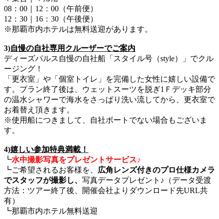
08：00｜12：00（午前便）
12：30｜16：30（午後便）
※那覇市内ホテルは無料送迎があります。
3)
自慢の自社専用クルーザーでご案内
ディーズパルス自慢の自社船「スタイル号（style）」でクル
ージング！
「更衣室」や「個室トイレ」を完備した女性に嬉しい設備で
す。プラン終了後は、ウェットスーツを脱ぎ1Ｆデッキ部分
の温水シャワーで海水をさっぱり洗い流してから、更衣室で
お着替え頂きます。
※使用船につきまして、自社ボートでない場合もございま
す。
4)
嬉しい参加特典満載！
┗
水中撮影写真をプレゼントサービス♪
┗ご希望されるお客様を、
広角レンズ付きのプロ仕様カメラ
でスタッフが撮影し、
写真データプレゼント♪（データ受渡
方法：ツアー終了後、開催会社よりダウンロード先URL共
有）
┗那覇市内ホテル無料送迎