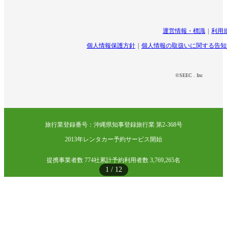
運営情報・標識
利用
個人情報保護方針
個人情報の取扱いに関する告知
©SEEC . Inc
旅行業登録番号：沖縄県知事登録旅行業 第2-368号
2013年レンタカー予約サービス開始
提携事業者数 774社
累計予約利用者数 3,769,265名
1
/
12