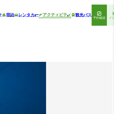
アクティビティ
ク
宿泊
レンタカー
観光バス
予約確認
メ