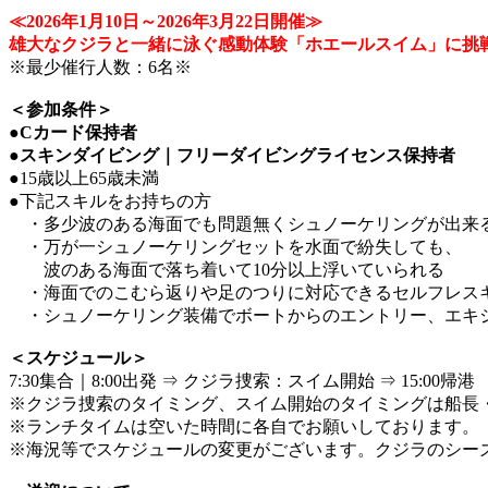
≪2026年1月10日～2026年3月22日開催≫
雄大なクジラと一緒に泳ぐ感動体験「ホエールスイム」に挑
※最少催行人数：6名※
＜参加条件＞
●Cカード保持者
●スキンダイビング｜フリーダイビングライセンス保持者
●15歳以上65歳未満
●下記スキルをお持ちの方
・多少波のある海面でも問題無くシュノーケリングが出来
・万が一シュノーケリングセットを水面で紛失しても、
波のある海面で落ち着いて10分以上浮いていられる
・海面でのこむら返りや足のつりに対応できるセルフレス
・シュノーケリング装備でボートからのエントリー、エキジ
＜スケジュール＞
7:30集合｜8:00出発 ⇒ クジラ捜索：スイム開始 ⇒ 15:00帰港
※クジラ捜索のタイミング、スイム開始のタイミングは船長
※ランチタイムは空いた時間に各自でお願いしております。
※海況等でスケジュールの変更がございます。クジラのシー