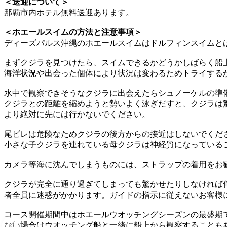
＜送迎について＞
那覇市内ホテル無料送迎あります。
＜ホエールスイムの方法と注意事項＞
ディーズパルス沖縄のホエールスイムはドルフィンスイムと
まずクジラを見つけたら、スイムできるかどうかしばらく船
海洋状況や出会った個体により状況は変わるためトライする
水中で観察できそうなクジラに出会えたらシュノーケルの準
クジラとの距離を縮めようと勢いよく泳ぎだすと、クジラは
より絶対に先には行かないでください。
尾ビレは危険なためクジラの後方からの接近はしないでくだ
小さな子クジラを連れている母クジラは神経質になっている
カメラ等海に沈んでしまうものには、ストラップの着用をお
クジラが完全に通り過ぎてしまっても驚かせたりしなければ
者全員に迷惑がかかります。ガイドの指示に従えないお客様
コース開催期間中はホエールウオッチングシーズンの最盛期
ない場合はウオッチング船と一緒に船上から観察することも