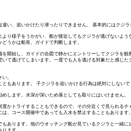
は違い、追いかけたり潜ったりできません。 基本的にはクジラ
上より様子をうかがい、船が接近してもクジラが逃げないよう
かどうかは船長、ガイドで判断します。
備を開始し、ガイドの合図で静かにエントリーしてクジラを観
驚いて逃げてしまいます。一度でも人を逃げる対象だと感じたク
さい。
こともあります。 子クジラを追いかける行為は絶対にしないで
勧めします。水深が深いため落としても取りにはいけません。
何度かトライすることもできるので、その分近くで見られるチ
には、コース開催中であっても入水を禁止することもあります
でもあります。他のウオッチング船が見ているクジラと一緒に
あります。