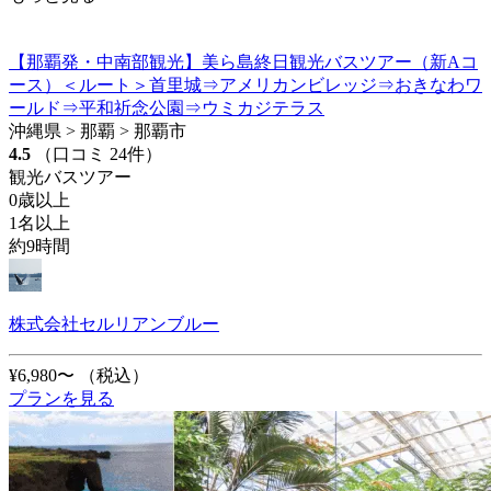
【那覇発・中南部観光】美ら島終日観光バスツアー（新Aコ
ース）＜ルート＞首里城⇒アメリカンビレッジ⇒おきなわワ
ールド⇒平和祈念公園⇒ウミカジテラス
沖縄県 > 那覇 > 那覇市
4.5
（口コミ 24件）
観光バスツアー
0歳以上
1名以上
約9時間
株式会社セルリアンブルー
¥6,980〜
（税込）
プランを見る