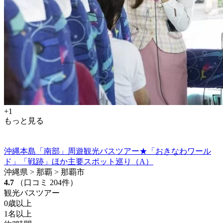
+1
もっと見る
沖縄本島「南部」周遊観光バスツアー★「おきなわワール
ド」「戦跡」ほか主要スポット巡り（A）
沖縄県 > 那覇 > 那覇市
4.7
（口コミ 204件）
観光バスツアー
0歳以上
1名以上