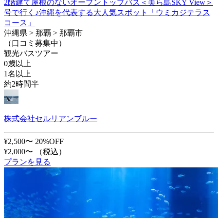
2階建て屋根のないオープントップバス＜美ら島SKY View＞
号で行く♪沖縄を代表する大人気スポット「ウミカジテラス
コース」
沖縄県 > 那覇 > 那覇市
（口コミ募集中）
観光バスツアー
0歳以上
1名以上
約2時間半
株式会社セルリアンブルー
¥2,500〜
20%OFF
¥2,000〜
（税込）
プランを見る