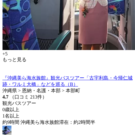
+5
もっと見る
『沖縄美ら海水族館』観光バスツアー「古宇利島・今帰仁城
跡・ワルミ大橋」などを巡る（B）
沖縄県 > 恩納・名護・本部 > 本部町
4.7
（口コミ 213件）
観光バスツアー
0歳以上
1名以上
約9時間 沖縄美ら海水族館滞在：約2時間半