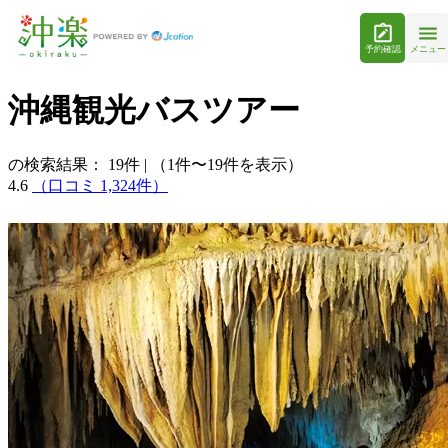
予約確認
メニュー
沖縄観光バスツアー
の検索結果：
19
件
|
（1件〜19件を表示）
4.6
（口コミ 1,324件）