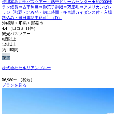
沖縄本島北部バスツアー・熱帯ドリームセンター★約2000株
ラン鑑賞⇒古宇利島⇒御菓子御殿⇒万座毛⇒アメリカンビレ
ッジ【那覇・北谷発・約11時間・多言語ガイダンス付・入場
料込み・当日電話申込可】（D）
沖縄県 > 那覇 > 那覇市
4.4
（口コミ 11件）
観光バスツアー
0歳以上
1名以上
約11時間
株式会社セルリアンブルー
¥6,980〜
（税込）
プランを見る