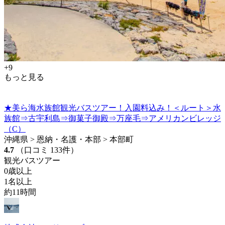
+9
もっと見る
★美ら海水族館観光バスツアー！入園料込み！＜ルート＞水
族館⇒古宇利島⇒御菓子御殿⇒万座毛⇒アメリカンビレッジ
（C）
沖縄県 > 恩納・名護・本部 > 本部町
4.7
（口コミ 133件）
観光バスツアー
0歳以上
1名以上
約11時間