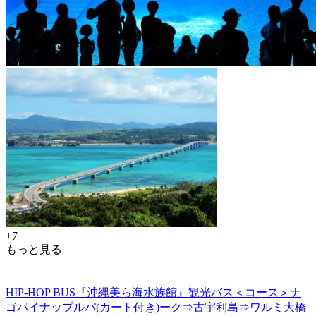
+7
もっと見る
HIP-HOP BUS『沖縄美ら海水族館』観光バス＜コース＞ナ
ゴパイナップルパ(カート付き)ーク⇒古宇利島⇒ワルミ大橋