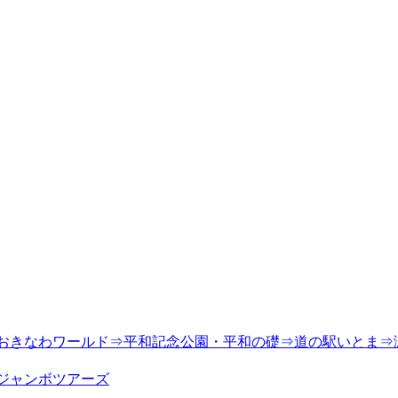
公園⇒おきなわワールド⇒平和記念公園・平和の礎⇒道の駅いとま
ジャンボツアーズ