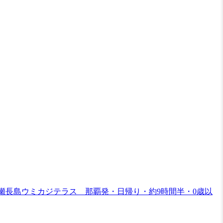
⇒瀬長島ウミカジテラス 那覇発・日帰り・約9時間半・0歳以