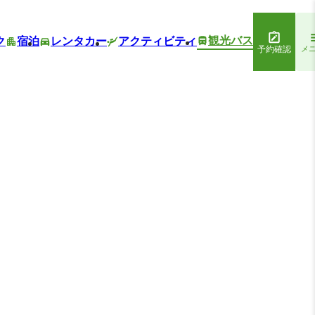
観光バス
ク
宿泊
レンタカー
アクティビティ
予約確認
メ