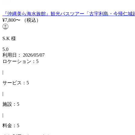
『沖縄美ら海水族館』観光バスツアー「古宇利島・今帰仁城
¥7,800〜
（税込）
S.K 様
5.0
利用日： 2026/05/07
ロケーション：5
|
サービス：5
|
施設：5
|
料金：5