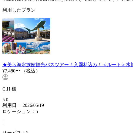
利用したプラン
★美ら海水族館観光バスツアー！入園料込み！＜ルート＞水
¥7,480〜
（税込）
C.H 様
5.0
利用日： 2026/05/19
ロケーション：5
|
サービス：5