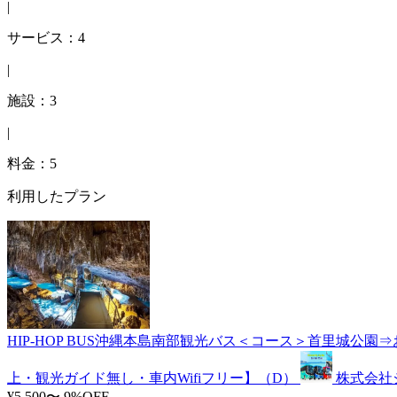
|
サービス：4
|
施設：3
|
料金：5
利用したプラン
HIP-HOP BUS沖縄本島南部観光バス＜コース＞首里城
上・観光ガイド無し・車内Wifiフリー】（D）
株式会社
¥5,500〜
9%OFF