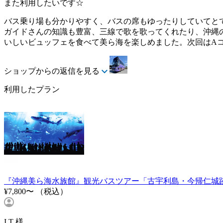
また利用したいです☆
バス乗り場も分かりやすく、バスの席もゆったりしていてと
ガイドさんの知識も豊富、三線で歌を歌ってくれたり、沖縄
いしいビュッフェを食べて美ら海を楽しめました。次回はA
ショップからの返信を見る
利用したプラン
『沖縄美ら海水族館』観光バスツアー「古宇利島・今帰仁城
¥7,800〜
（税込）
I.T 様