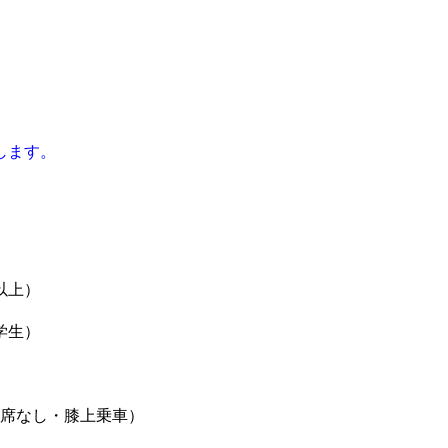
します。
以上）
学生）
座席なし・膝上乗車）