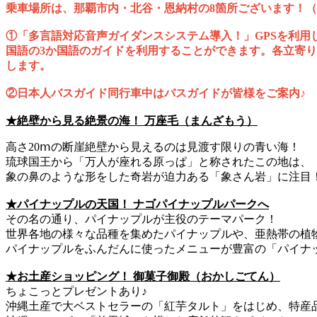
乗車場所は、那覇市内・北谷・恩納村の8箇所ございます！
①「多言語対応音声ガイダンスシステム導入！」GPSを利用
国語の3か国語のガイドを利用することができます。各立寄
します。
②日本人バスガイド同行車中はバスガイドが皆様をご案内♪
★絶壁から見る絶景の海！ 万座毛（まんざもう）
高さ20ⅿの断崖絶壁から見えるのは見渡す限りの青い海！
琉球国王から「万人が座れる原っぱ」と称されたこの地は、
象の鼻のような形をした奇岩が迫力ある「象さん岩」に注目
★パイナップルの天国！ ナゴパイナップルパークへ
その名の通り、パイナップルが主役のテーマパーク！
世界各地の様々な品種を集めたパイナップルや、亜熱帯の植
パイナップルをふんだんに使ったメニューが豊富の「パイナ
★お土産ショッピング！ 御菓子御殿（おかしごてん）
ちょこっとプレゼントあり♪
沖縄土産で大ベストセラーの「紅芋タルト」をはじめ、特産