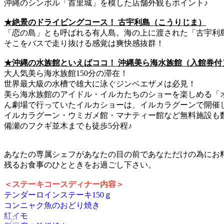
沖縄のシンボル「首里城」を模した店舗外観もポイント♪
★絶景のドライビングコース！ 古宇利島（こうりじま）
「恋の島」とも呼ばれる有人島。海の上に渡された「古宇利
そこをバスで走り抜ける感覚は爽快感抜群！
★沖縄の水族館といえばココ！ 沖縄美ら海水族館（入館券付
大人気美ら海水族館150分の滞在！
世界最大級の水槽で雄大に泳ぐジンベエザメは必見！
美ら海水族館のアイドル・イルカたちのショーを楽しめる「オ
ん劇場で行っていたイルカショーは、イルカラグーンで開催
イルカラグーン・ウミガメ館・マナティー館など無料施設も
備瀬のフクギ並木までも徒歩5分程♪
あなたの専属シェフがあなたの目の前であなただけの為にお料
残るお食事のひとときをお過ごし下さい。
＜ステーキコースディナー内容＞
テンダーロインステーキ150ｇ
コンニャク魚のおどり焼き
紅イモ