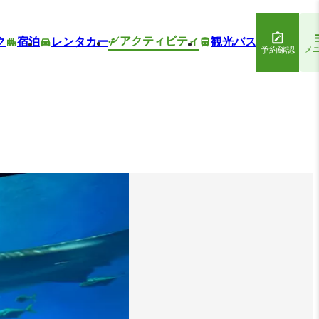
アクティビティ
ク
宿泊
レンタカー
観光バス
予約確認
メ