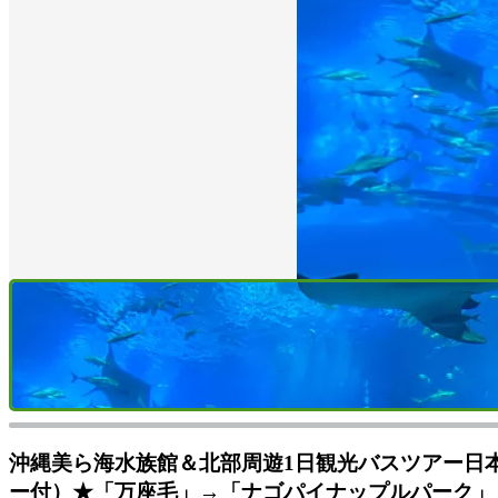
沖縄美ら海水族館＆北部周遊1日観光バスツアー日
ー付）★「万座毛」→「ナゴパイナップルパーク」