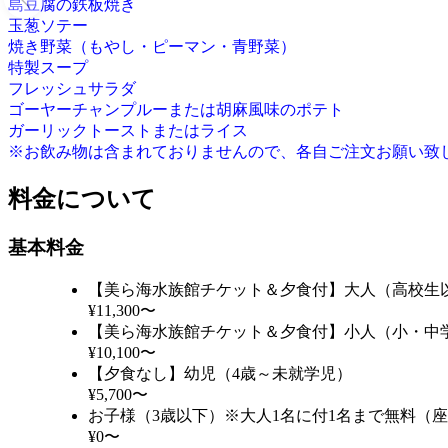
島豆腐の鉄板焼き
玉葱ソテー
焼き野菜（もやし・ピーマン・青野菜）
特製スープ
フレッシュサラダ
ゴーヤーチャンプルーまたは胡麻風味のポテト
ガーリックトーストまたはライス
※お飲み物は含まれておりませんので、各自ご注文お願い致
料金について
基本料金
【美ら海水族館チケット＆夕食付】大人（高校生
¥11,300〜
【美ら海水族館チケット＆夕食付】小人（小・中
¥10,100〜
【夕食なし】幼児（4歳～未就学児）
¥5,700〜
お子様（3歳以下）※大人1名に付1名まで無料（
¥0〜