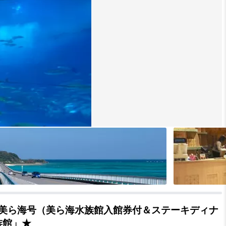
美ら海号（美ら海水族館入館券付＆ステーキディナ
族館」★