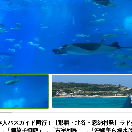
本人バスガイド同行！【那覇・北谷・恩納村発】ラド
→「御菓子御殿」→「古宇利島」→「沖縄美ら海水