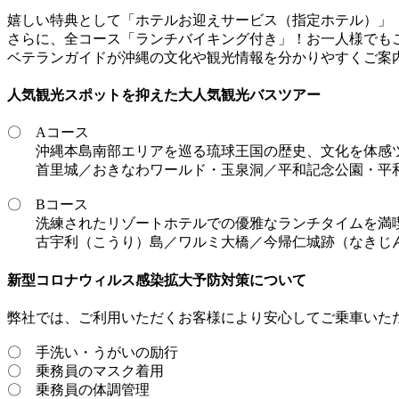
嬉しい特典として「ホテルお迎えサービス（指定ホテル）」
さらに、全コース「ランチバイキング付き」！お一人様でもご
ベテランガイドが沖縄の文化や観光情報を分かりやすくご案
人気観光スポットを抑えた大人気観光バスツアー
〇 Aコース
沖縄本島南部エリアを巡る琉球王国の歴史、文化を体感
首里城／おきなわワールド・玉泉洞／平和記念公園・平和
〇 Bコース
洗練されたリゾートホテルでの優雅なランチタイムを満喫
古宇利（こうり）島／ワルミ大橋／今帰仁城跡（なきじん
新型コロナウィルス感染拡大予防対策について
弊社では、ご利用いただくお客様により安心してご乗車いた
〇 手洗い・うがいの励行
〇 乗務員のマスク着用
〇 乗務員の体調管理