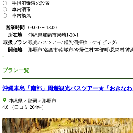
〇 手指消毒液の設置
〇 車内消毒
〇 車内換気
営業時間
09:00 〜 18:00
所在地
沖縄県那覇市泉崎1-20-1
取扱プラン
観光バスツアー/ 鍾乳洞探検・ケイビング/
開催地
那覇市/名護市/南城市/今帰仁村/本部町/恩納村/
プラン一覧
沖縄本島「南部」周遊観光バスツアー★「おきなわ
沖縄県 > 那覇 > 那覇市
4.6
（口コミ 204件）