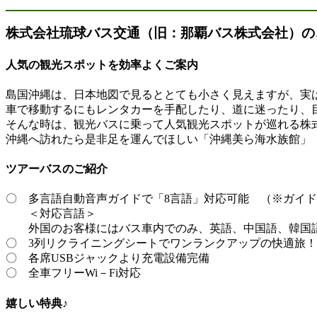
株式会社琉球バス交通（旧：那覇バス株式会社）の
人気の観光スポットを効率よくご案内
島国沖縄は、日本地図で見るととても小さく見えますが、実
車で移動するにもレンタカーを手配したり、道に迷ったり、
そんな時は、観光バスに乗って人気観光スポットが巡れる株
沖縄へ訪れたら是非足を運んでほしい「沖縄美ら海水族館」
ツアーバスのご紹介
〇 多言語自動音声ガイドで「8言語」対応可能 （※ガイ
＜対応言語＞
外国のお客様にはバス車内でのみ、英語、中国語、韓国語
〇 3列リクライニングシートでワンランクアップの快適旅！
〇 各席USBジャックより充電設備完備
〇 全車フリーWi－Fi対応
嬉しい特典♪