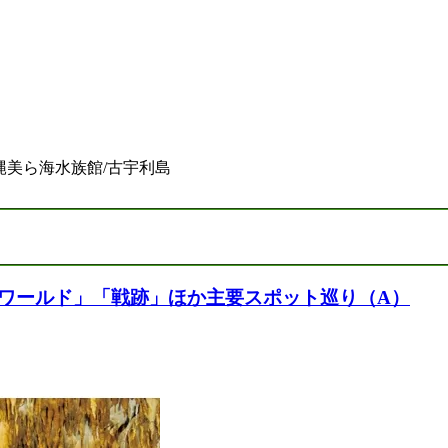
沖縄美ら海水族館/古宇利島
ワールド」「戦跡」ほか主要スポット巡り（A）