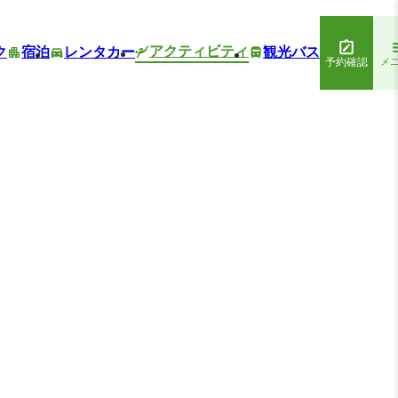
アクティビティ
ク
宿泊
レンタカー
観光バス
予約確認
メ