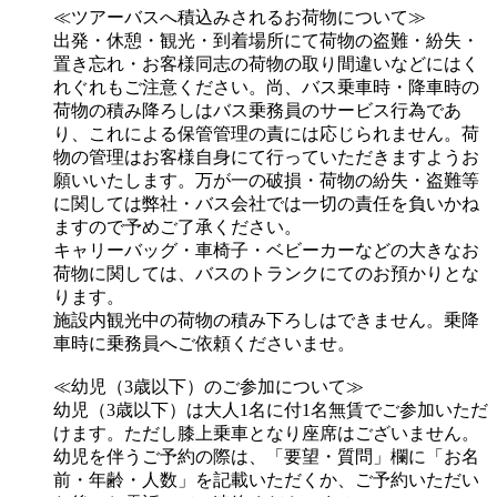
≪ツアーバスへ積込みされるお荷物について≫
出発・休憩・観光・到着場所にて荷物の盗難・紛失・
置き忘れ・お客様同志の荷物の取り間違いなどにはく
れぐれもご注意ください。尚、バス乗車時・降車時の
荷物の積み降ろしはバス乗務員のサービス行為であ
り、これによる保管管理の責には応じられません。荷
物の管理はお客様自身にて行っていただきますようお
願いいたします。万が一の破損・荷物の紛失・盗難等
に関しては弊社・バス会社では一切の責任を負いかね
ますので予めご了承ください。
キャリーバッグ・車椅子・ベビーカーなどの大きなお
荷物に関しては、バスのトランクにてのお預かりとな
ります。
施設内観光中の荷物の積み下ろしはできません。乗降
車時に乗務員へご依頼くださいませ。
≪幼児（3歳以下）のご参加について≫
幼児（3歳以下）は大人1名に付1名無賃でご参加いただ
けます。ただし膝上乗車となり座席はございません。
幼児を伴うご予約の際は、「要望・質問」欄に「お名
前・年齢・人数」を記載いただくか、ご予約いただい