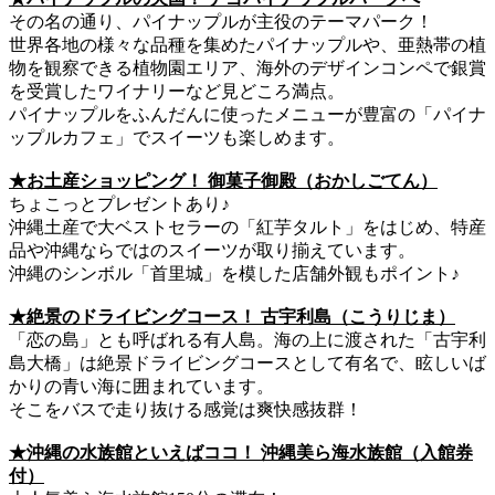
その名の通り、パイナップルが主役のテーマパーク！
世界各地の様々な品種を集めたパイナップルや、亜熱帯の植
物を観察できる植物園エリア、海外のデザインコンペで銀賞
を受賞したワイナリーなど見どころ満点。
パイナップルをふんだんに使ったメニューが豊富の「パイナ
ップルカフェ」でスイーツも楽しめます。
★お土産ショッピング！ 御菓子御殿（おかしごてん）
ちょこっとプレゼントあり♪
沖縄土産で大ベストセラーの「紅芋タルト」をはじめ、特産
品や沖縄ならではのスイーツが取り揃えています。
沖縄のシンボル「首里城」を模した店舗外観もポイント♪
★絶景のドライビングコース！ 古宇利島（こうりじま）
「恋の島」とも呼ばれる有人島。海の上に渡された「古宇利
島大橋」は絶景ドライビングコースとして有名で、眩しいば
かりの青い海に囲まれています。
そこをバスで走り抜ける感覚は爽快感抜群！
★沖縄の水族館といえばココ！ 沖縄美ら海水族館（入館券
付）