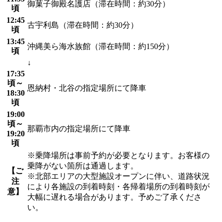
御菓子御殿名護店（滞在時間：約30分）
頃
12:45
古宇利島（滞在時間：約30分）
頃
13:45
沖縄美ら海水族館（滞在時間：約150分）
頃
↓
17:35
頃～
恩納村・北谷の指定場所にて降車
18:30
頃
19:00
頃～
那覇市内の指定場所にて降車
19:20
頃
※乗降場所は事前予約が必要となります。お客様の
乗降がない箇所は通過します。
【ご
※北部エリアの大型施設オープンに伴い、道路状況
注
により各施設の到着時刻・各帰着場所の到着時刻が
意】
大幅に遅れる場合があります。予めご了承くださ
い。