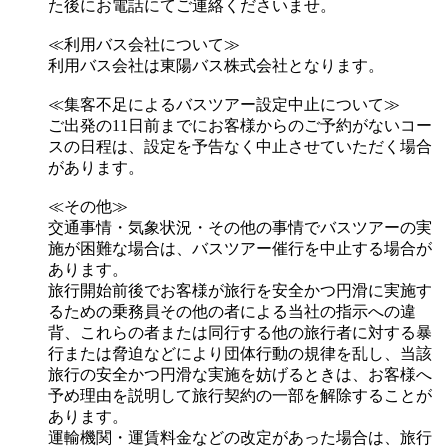
た後にお電話にてご連絡くださいませ。
≪利用バス会社について≫
利用バス会社は東陽バス株式会社となります。
≪集客不足によるバスツアー設定中止について≫
ご出発の11日前までにお客様からのご予約がないコー
スの日程は、設定を予告なく中止させていただく場合
があります。
≪その他≫
交通事情・気象状況・その他の事情でバスツアーの実
施が困難な場合は、バスツアー催行を中止する場合が
あります。
旅行開始前後でお客様が旅行を安全かつ円滑に実施す
るための乗務員その他の者による当社の指示への違
背、これらの者または同行する他の旅行者に対する暴
行または脅迫などにより団体行動の規律を乱し、当該
旅行の安全かつ円滑な実施を妨げるときは、お客様へ
予め理由を説明して旅行契約の一部を解除することが
あります。
運輸機関・運賃料金などの改定があった場合は、旅行