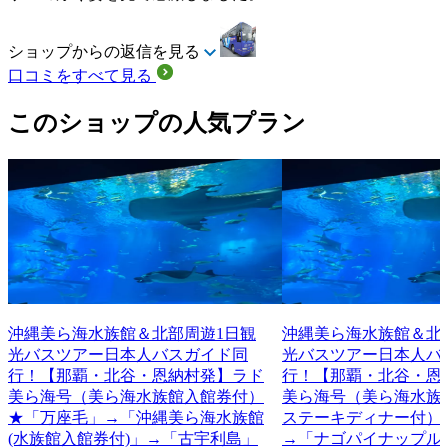
ショップからの返信を見る
口コミをすべて見る
このショップの人気プラン
沖縄美ら海水族館＆北部周遊1日観
沖縄美ら海水族館＆北
光バスツアー日本人バスガイド同
光バスツアー日本人バ
行！【那覇・北谷・恩納村発】ラド
行！【那覇・北谷・恩
美ら海号（美ら海水族館入館券付）
美ら海号（美ら海水族
★「万座毛」→「沖縄美ら海水族館
ステーキディナー付）
(水族館入館券付)」→「古宇利島」
→「ナゴパイナップル