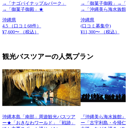
→「ナゴパイナップルパーク」
→「御菓子御殿」→「
→「御菓子御殿」★
→「沖縄美ら海水族館
沖縄県
沖縄県
4.5
（口コミ68件）
(口コミ募集中)
¥7,600〜
（税込）
¥11,300〜
（税込）
観光バスツアーの人気プラン
沖縄本島「南部」周遊観光バスツア
『沖縄美ら海水族館』
ー★「おきなわワールド」「戦跡」
ー「古宇利島・今帰仁