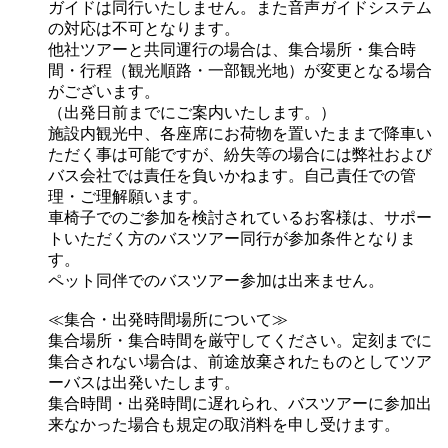
ガイドは同行いたしません。また音声ガイドシステム
の対応は不可となります。
他社ツアーと共同運行の場合は、集合場所・集合時
間・行程（観光順路・一部観光地）が変更となる場合
がございます。
（出発日前までにご案内いたします。）
施設内観光中、各座席にお荷物を置いたままで降車い
ただく事は可能ですが、紛失等の場合には弊社および
バス会社では責任を負いかねます。自己責任での管
理・ご理解願います。
車椅子でのご参加を検討されているお客様は、サポー
トいただく方のバスツアー同行が参加条件となりま
す。
ペット同伴でのバスツアー参加は出来ません。
≪集合・出発時間場所について≫
集合場所・集合時間を厳守してください。定刻までに
集合されない場合は、前途放棄されたものとしてツア
ーバスは出発いたします。
集合時間・出発時間に遅れられ、バスツアーに参加出
来なかった場合も規定の取消料を申し受けます。