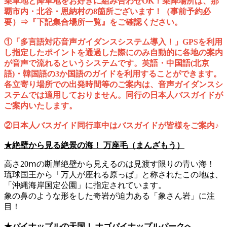
乗車地と降車地をお好きに組み合わせOK！乗降場所は、那
覇市内・北谷・恩納村の8箇所ございます！（事前予約必
要）⇒『下記集合場所一覧』をご確認ください。
①「多言語対応音声ガイダンスシステム導入！」GPSを利用
し指定したポイントを通過した際にのみ自動的に各地の案内
が音声で流れるというシステムです。英語・中国語(北京
語)・韓国語の3か国語のガイドを利用することができます。
各立寄り場所での出発時間等のご案内は、音声ガイダンスシ
ステムでは適用しておりません。同行の日本人バスガイドが
ご案内いたします。
②日本人バスガイド同行車中はバスガイドが皆様をご案内♪
★絶壁から見る絶景の海！ 万座毛（まんざもう）
高さ20ⅿの断崖絶壁から見えるのは見渡す限りの青い海！
琉球国王から「万人が座れる原っぱ」と称されたこの地は、
「沖縄海岸国定公園」に指定されています。
象の鼻のような形をした奇岩が迫力ある「象さん岩」に注
目！
★パイナップルの天国！ ナゴパイナップルパークへ