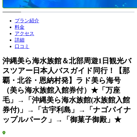
プラン紹介
料金
アクセス
詳細
口コミ
沖縄美ら海水族館＆北部周遊1日観光バ
スツアー日本人バスガイド同行！【那
覇・北谷・恩納村発】ラド美ら海号
（美ら海水族館入館券付）★「万座
毛」→「沖縄美ら海水族館(水族館入館
券付)」→「古宇利島」→「ナゴパイナ
ップルパーク」→「御菓子御殿」★