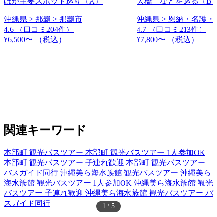
ほか主要スポット巡り（A）
大橋」などを巡る（B
沖縄県 > 那覇 > 那覇市
沖縄県 > 恩納・名護・
4.6
（口コミ204件）
4.7
（口コミ213件）
¥6,500〜
（税込）
¥7,800〜
（税込）
関連キーワード
本部町 観光バスツアー
本部町 観光バスツアー 1人参加OK
本部町 観光バスツアー 子連れ歓迎
本部町 観光バスツアー
バスガイド同行
沖縄美ら海水族館 観光バスツアー
沖縄美ら
海水族館 観光バスツアー 1人参加OK
沖縄美ら海水族館 観光
バスツアー 子連れ歓迎
沖縄美ら海水族館 観光バスツアー バ
スガイド同行
1
/
5