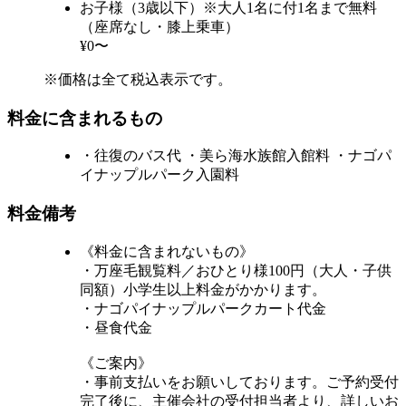
お子様（3歳以下）※大人1名に付1名まで無料
（座席なし・膝上乗車）
¥0〜
※価格は全て税込表示です。
料金に含まれるもの
・往復のバス代 ・美ら海水族館入館料 ・ナゴパ
イナップルパーク入園料
料金備考
《料金に含まれないもの》
・万座毛観覧料／おひとり様100円（大人・子供
同額）小学生以上料金がかかります。
・ナゴパイナップルパークカート代金
・昼食代金
《ご案内》
・事前支払いをお願いしております。ご予約受付
完了後に、主催会社の受付担当者より、詳しいお