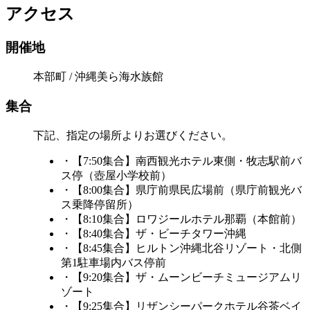
アクセス
開催地
本部町 / 沖縄美ら海水族館
集合
下記、指定の場所よりお選びください。
・【7:50集合】南西観光ホテル東側・牧志駅前バ
ス停（壺屋小学校前）
・【8:00集合】県庁前県民広場前（県庁前観光バ
ス乗降停留所）
・【8:10集合】ロワジールホテル那覇（本館前）
・【8:40集合】ザ・ビーチタワー沖縄
・【8:45集合】ヒルトン沖縄北谷リゾート・北側
第1駐車場内バス停前
・【9:20集合】ザ・ムーンビーチミュージアムリ
ゾート
・【9:25集合】リザンシーパークホテル谷茶ベイ