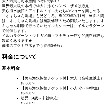
大人気美ら海水族館150分の滞在！
世界最大級の水槽で雄大に泳ぐジンベエザメは必見！
美ら海水族館のアイドル・イルカたちのショーを楽しめる
「オキちゃん劇場」も見どころ。※2023年9月1日～当面の間
は「オキちゃん劇場」は施設修繕のため閉鎖いたします。オ
キちゃん劇場で行っていたイルカショーは、イルカラグーン
で開催します。
イルカラグーン・ウミガメ館・マナティー館など無料施設も
数多くあります★
備瀬のフクギ並木までも徒歩5分程♪
料金について
基本料金
【美ら海水族館チケット付】大人（高校生以上）
¥7,600〜
【美ら海水族館チケット付】小人(小・中学生)
¥6,400〜
幼児（4歳～未就学児）
¥5,700〜