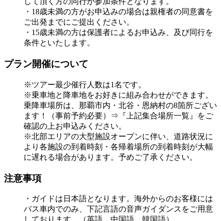
して頂く方の同行が参加条件となります。
・18歳未満の方がお申込みの場合は親権者の同意書を
ご出発までにご提出ください。
・15歳未満の方は保護者によるお申込み、及び同行を
条件といたします。
プラン開催について
※ツアー最少催行人数は1名です。
※乗車地と降車地をお好きに組み合わせができます。
乗降車場所は、那覇市内・北谷・恩納村の8箇所ござい
ます！（事前予約必要）⇒『上記集合場所一覧』をご
確認の上お申込みください。
※北部エリアの大型施設オープンに伴い、道路状況に
より各施設の到着時刻・各帰着場所の到着時刻が大幅
に遅れる場合があります。予めご了承ください。
注意事項
・ガイドは日本語となります。海外からのお客様には
バス車内でのみ、下記言語の音声ガイダンスをご用意
しております。（英語、中国語、韓国語）