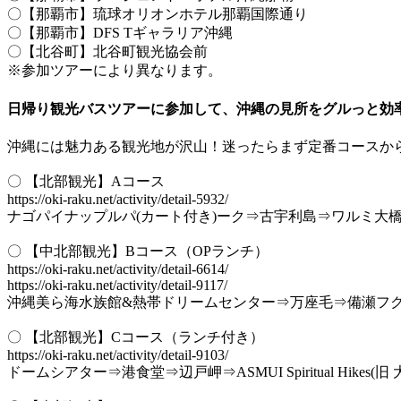
〇【那覇市】琉球オリオンホテル那覇国際通り
〇【那覇市】DFS Tギャラリア沖縄
〇【北谷町】北谷町観光協会前
※参加ツアーにより異なります。
日帰り観光バスツアーに参加して、沖縄の見所をグルっと効
沖縄には魅力ある観光地が沢山！迷ったらまず定番コースか
〇 【北部観光】Aコース
https://oki-raku.net/activity/detail-5932/
ナゴパイナップルパ(カート付き)ーク⇒古宇利島⇒ワルミ大
〇 【中北部観光】Bコース（OPランチ）
https://oki-raku.net/activity/detail-6614/
https://oki-raku.net/activity/detail-9117/
沖縄美ら海水族館&熱帯ドリームセンター⇒万座毛⇒備瀬フ
〇 【北部観光】Cコース（ランチ付き）
https://oki-raku.net/activity/detail-9103/
ドームシアター⇒港食堂⇒辺戸岬⇒ASMUI Spiritual Hik