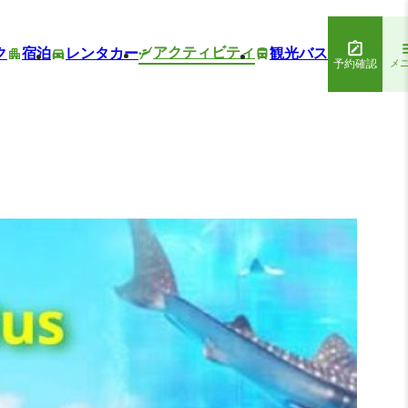
アクティビティ
ク
宿泊
レンタカー
観光バス
予約確認
メ