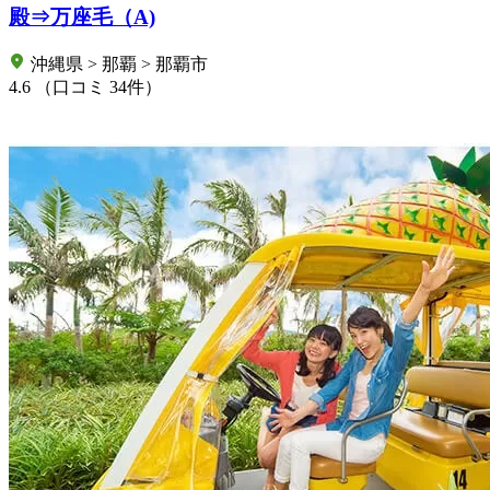
殿⇒万座毛（A)
沖縄県 > 那覇 > 那覇市
4.6
（口コミ 34件）