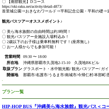
〇 【南部観光】Dコース
https://oki-raku.net/activity/detail-4873/
首里城公園⇒おきなわワールド⇒平和記念公園・平和の礎⇒
観光バスツアーオススメポイント♪
〇 美ら海水族館の自由時間は約3時間！
〇 観光バスツアー全施設入場料込み！
〇 2歳以下のお子様は乗車料無料です！(座席無し)
〇 お一人様からでも参加可能！
営業時間
09:30 〜 18:00
所在地
沖縄県那覇市久茂地2-15-10 久茂地BKビル
取扱プラン
グラスボート・水中観光船/ 観光バスツアー/ ガ
開催地
那覇市/名護市/うるま市/南城市/今帰仁村/本部町
プラン一覧
HIP-HOP BUS『沖縄美ら海水族館』観光バス