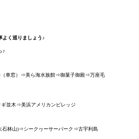
率よく巡りましょう♪
ら♪
橋（車窓）⇒美ら海水族館⇒御菓子御殿⇒万座毛
クギ並木⇒美浜アメリカンビレッジ
es(旧 大石林山)⇒シークヮーサーパーク⇒古宇利島