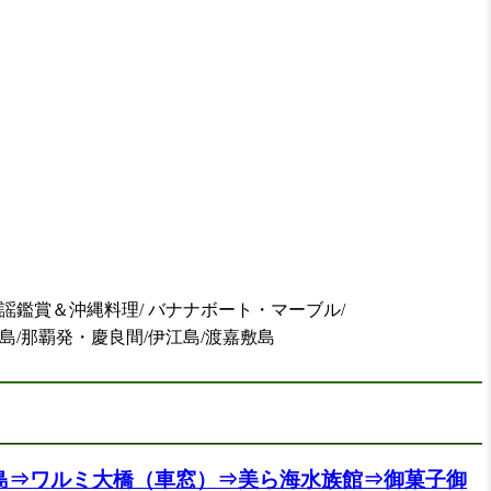
民謡鑑賞＆沖縄料理/ バナナボート・マーブル/
納島/那覇発・慶良間/伊江島/渡嘉敷島
宇利島⇒ワルミ大橋（車窓）⇒美ら海水族館⇒御菓子御