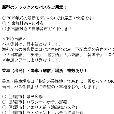
新型のデラックスなバスをご用意！
〇 2015年式の最新モデルバスでお席広々快適です♪
〇 全席無料Wi－Fi対応
〇 多言語対応の自動音声ガイド付き！
＜対応言語＞
バス係員は、日本語となります。
海外からのお客様にはバス車内でのみ、下記言語の音声ガイ
⇒「日本語」「英語」「北京語」「広東語」「韓国語」「ロ
※参加ツアーにより異なります。
乗車（出発）・降車（解散）場所 複数あり！
乗車・降車場所は「指定の乗降地」であれば、異なってもOK
当日、バス係員よりご希望の下車地をお伺いします。
〇【那覇市】県民広場
〇【那覇市】ロワジールホテル那覇
〇【那覇市】とまりん前（泊高橋バス停）
〇【那覇市】ラ・ジェント・ホテル沖縄那覇