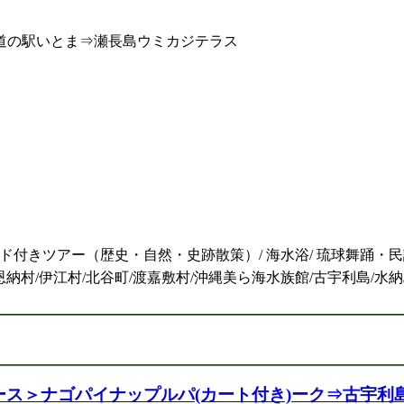
道の駅いとま⇒瀬長島ウミカジテラス
イド付きツアー（歴史・自然・史跡散策）/ 海水浴/ 琉球舞踊・
/恩納村/伊江村/北谷町/渡嘉敷村/沖縄美ら海水族館/古宇利島/水
＜コース＞ナゴパイナップルパ(カート付き)ーク⇒古