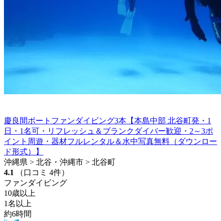
慶良間ボートファンダイビング3本【本島中部 北谷町発・1
日・1名可・リフレッシュ＆ブランクダイバー歓迎・2～3ポ
イント周遊・器材フルレンタル＆水中写真無料（ダウンロー
ド形式）】
沖縄県 > 北谷・沖縄市 > 北谷町
4.1
（口コミ 4件）
ファンダイビング
10歳以上
1名以上
約6時間