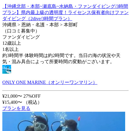
【沖縄北部・本部~瀬底島~水納島・ファンダイビング/3時間
プラン】県内最上級の透明度！ライセンス保有者向けファン
ダイビング（2dive/3時間プラン）
沖縄県 > 恩納・名護・本部 > 本部町
（口コミ募集中）
ファンダイビング
12歳以上
1名以上
約3時間半 体験時間は約2時間です。当日の海の状況や天
気・混み具合によって所要時間の変動がございます。
ONLY ONE MARINE（オンリーワンマリン）
¥21,000〜
27%OFF
¥15,400〜
（税込）
プランを見る