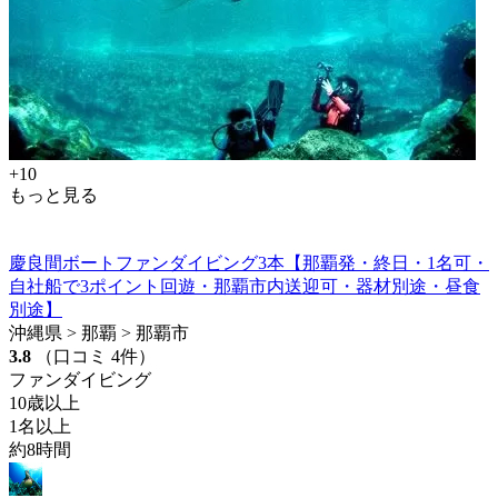
+10
もっと見る
慶良間ボートファンダイビング3本【那覇発・終日・1名可・
自社船で3ポイント回遊・那覇市内送迎可・器材別途・昼食
別途】
沖縄県 > 那覇 > 那覇市
3.8
（口コミ 4件）
ファンダイビング
10歳以上
1名以上
約8時間