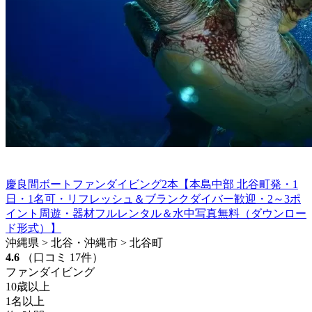
慶良間ボートファンダイビング2本【本島中部 北谷町発・1
日・1名可・リフレッシュ＆ブランクダイバー歓迎・2～3ポ
イント周遊・器材フルレンタル＆水中写真無料（ダウンロー
ド形式）】
沖縄県 > 北谷・沖縄市 > 北谷町
4.6
（口コミ 17件）
ファンダイビング
10歳以上
1名以上