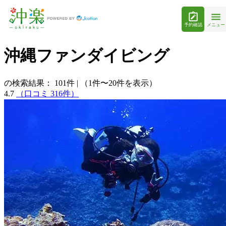
予約確認
メニュー
沖縄ファンダイビング
の検索結果：
101
件
|
（1件〜20件を表示）
4.7
（口コミ 316件）