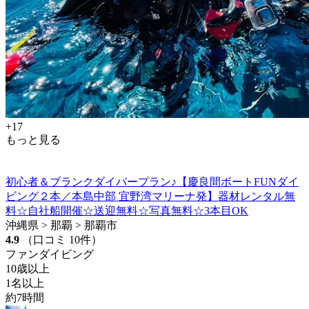
+17
もっと見る
初心者＆ブランクダイバープラン♪【慶良間ボートFUNダイ
ビング２本／本島中部 宜野湾マリーナ発】器材レンタル無
料☆自社船開催☆送迎無料☆写真無料☆3本目OK
沖縄県 > 那覇 > 那覇市
4.9
（口コミ 10件）
ファンダイビング
10歳以上
1名以上
約7時間