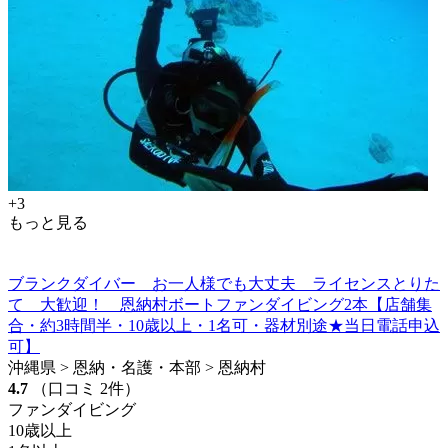
+3
もっと見る
ブランクダイバー お一人様でも大丈夫 ライセンスとりた
て 大歓迎！ 恩納村ボートファンダイビング2本【店舗集
合・約3時間半・10歳以上・1名可・器材別途★当日電話申込
可】
沖縄県 > 恩納・名護・本部 > 恩納村
4.7
（口コミ 2件）
ファンダイビング
10歳以上