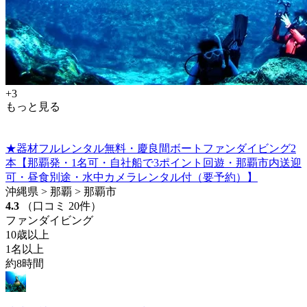
+3
もっと見る
★器材フルレンタル無料・慶良間ボートファンダイビング2
本【那覇発・1名可・自社船で3ポイント回遊・那覇市内送迎
可・昼食別途・水中カメラレンタル付（要予約）】
沖縄県 > 那覇 > 那覇市
4.3
（口コミ 20件）
ファンダイビング
10歳以上
1名以上
約8時間