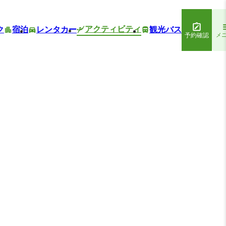
アクティビティ
ク
宿泊
レンタカー
観光バス
予約確認
メ