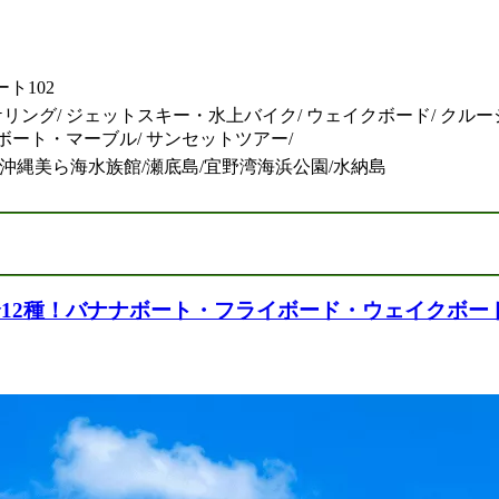
ート102
ケリング/ ジェットスキー・水上バイク/ ウェイクボード/ クル
ート・マーブル/ サンセットツアー/
町/沖縄美ら海水族館/瀬底島/宜野湾海浜公園/水納島
全12種！バナナボート・フライボード・ウェイクボ