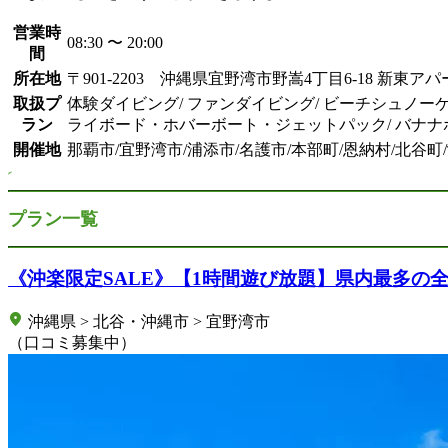
営業時
08:30 〜 20:00
間
所在地
〒901-2203 沖縄県宜野湾市野嵩4丁目6-18 新東アパ
取扱プ
体験ダイビング/ ファンダイビング/ ビーチシュノー
ラン
ライボード・ホバーボート・ジェットパック/ バナナボ
開催地
那覇市/宜野湾市/浦添市/名護市/本部町/恩納村/北谷
プラン一覧
《沖楽限定SALE》【1時間遊び放題】県内最多の
沖縄県 > 北谷・沖縄市 > 宜野湾市
（口コミ募集中）