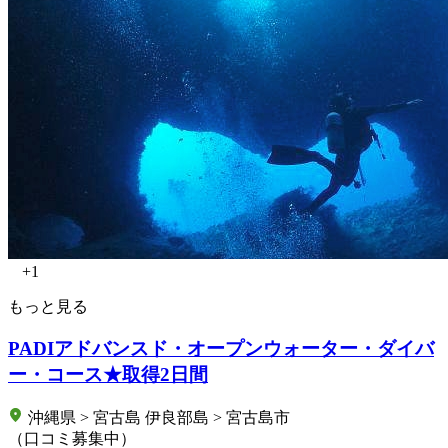
+1
もっと見る
PADIアドバンスド・オープンウォーター・ダイバ
ー・コース★取得2日間
沖縄県 > 宮古島 伊良部島 > 宮古島市
（口コミ募集中）