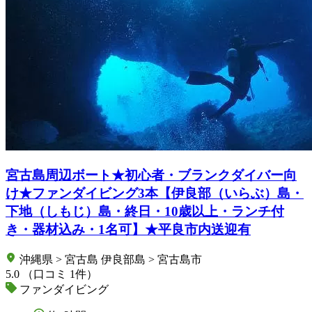
宮古島周辺ボート★初心者・ブランクダイバー向
け★ファンダイビング3本【伊良部（いらぶ）島・
下地（しもじ）島・終日・10歳以上・ランチ付
き・器材込み・1名可】★平良市内送迎有
沖縄県 > 宮古島 伊良部島 > 宮古島市
5.0
（口コミ 1件）
ファンダイビング