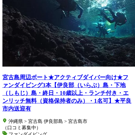
宮古島周辺ボート★アクティブダイバー向け★フ
ァンダイビング3本【伊良部（いらぶ）島・下地
（しもじ）島・終日・10歳以上・ランチ付き・エ
ンリッチ無料（資格保持者のみ）・1名可】★平良
市内送迎有
沖縄県 > 宮古島 伊良部島 > 宮古島市
（口コミ募集中）
ファンダイビング