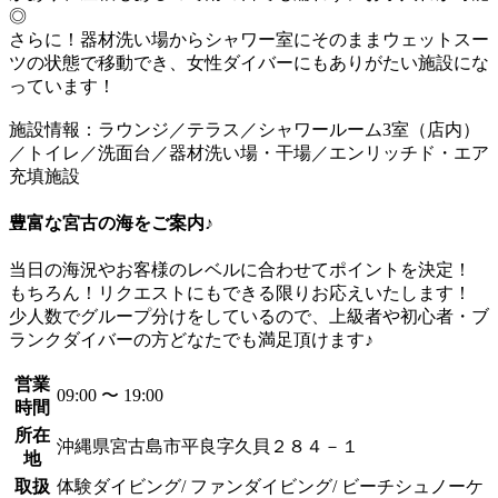
◎
さらに！器材洗い場からシャワー室にそのままウェットスー
ツの状態で移動でき、女性ダイバーにもありがたい施設にな
っています！
施設情報：ラウンジ／テラス／シャワールーム3室（店内）
／トイレ／洗面台／器材洗い場・干場／エンリッチド・エア
充填施設
豊富な宮古の海をご案内♪
当日の海況やお客様のレベルに合わせてポイントを決定！
もちろん！リクエストにもできる限りお応えいたします！
少人数でグループ分けをしているので、上級者や初心者・ブ
ランクダイバーの方どなたでも満足頂けます♪
営業
09:00 〜 19:00
時間
所在
沖縄県宮古島市平良字久貝２８４－１
地
取扱
体験ダイビング/ ファンダイビング/ ビーチシュノーケ