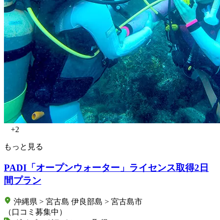
+2
もっと見る
PADI「オープンウォーター」ライセンス取得2日
間プラン
沖縄県 > 宮古島 伊良部島 > 宮古島市
（口コミ募集中）