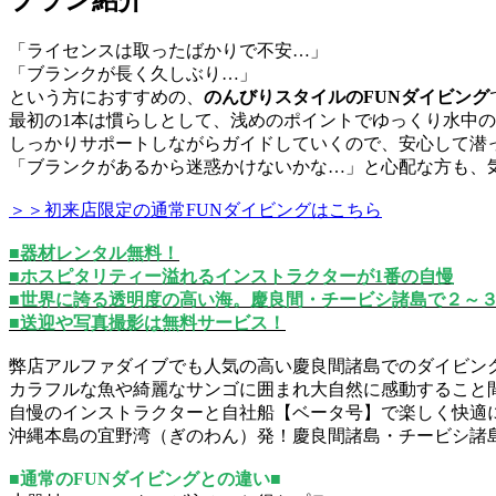
プラン紹介
「ライセンスは取ったばかりで不安…」
「ブランクが長く久しぶり…」
という方におすすめの、
のんびりスタイルのFUNダイビング
最初の1本は慣らしとして、浅めのポイントでゆっくり水中
しっかりサポートしながらガイドしていくので、安心して潜
「ブランクがあるから迷惑かけないかな…」と心配な方も、
＞＞初来店限定の通常FUNダイビングはこちら
■器材レンタル無料！
■ホスピタリティー溢れるインストラクターが1番の自慢
■世界に誇る透明度の高い海。慶良間・チービシ諸島で２～
■送迎や写真撮影は無料サービス！
弊店アルファダイブでも人気の高い慶良間諸島でのダイビン
カラフルな魚や綺麗なサンゴに囲まれ大自然に感動すること
自慢のインストラクターと自社船【ベータ号】で楽しく快適
沖縄本島の宜野湾（ぎのわん）発！慶良間諸島・チービシ諸
■通常のFUNダイビングとの違い■