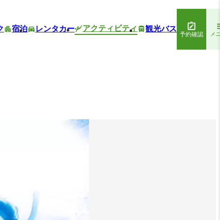
アクティビティ
ク
宿泊
レンタカー
観光バス
予約確認
メ