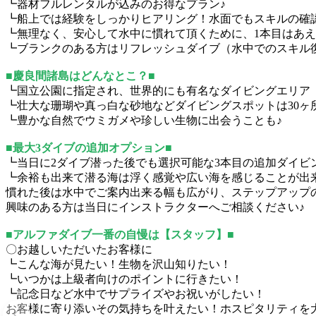
┗器材フルレンタルが込みのお得なプラン♪
┗船上では経験をしっかりヒアリング！水面でもスキルの確
┗無理なく、安心して水中に慣れて頂くために、1本目はあ
┗ブランクのある方はリフレッシュダイブ（水中でのスキル
■慶良間諸島はどんなとこ？■
┗国立公園に指定され、世界的にも有名なダイビングエリア
┗壮大な珊瑚や真っ白な砂地などダイビングスポットは30ヶ
┗豊かな自然でウミガメや珍しい生物に出会うことも♪
■最大3ダイブの追加オプション■
┗当日に2ダイブ潜った後でも選択可能な3本目の追加ダイビ
┗余裕も出来て潜る海は浮く感覚や広い海を感じることが出
慣れた後は水中でご案内出来る幅も広がり、ステップアップ
興味のある方は当日にインストラクターへご相談ください♪
■アルファダイブ一番の自慢は【スタッフ】■
〇お越しいただいたお客様に
┗こんな海が見たい！生物を沢山知りたい！
┗いつかは上級者向けのポイントに行きたい！
┗記念日など水中でサプライズやお祝いがしたい！
お客様に寄り添いその気持ちを叶えたい！ホスピタリティを