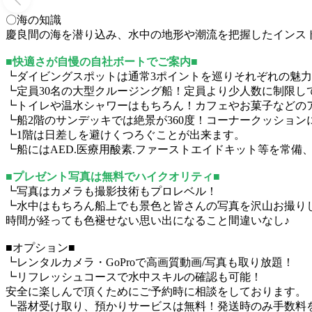
〇海の知識
慶良間の海を潜り込み、水中の地形や潮流を把握したインス
■快適さが自慢の自社ボートでご案内■
┗ダイビングスポットは通常3ポイントを巡りそれぞれの魅
┗定員30名の大型クルージング船！定員より少人数に制限し
┗トイレや温水シャワーはもちろん！カフェやお菓子などの
┗船2階のサンデッキでは絶景が360度！コーナークッショ
┗1階は日差しを避けくつろぐことが出来ます。
┗船にはAED.医療用酸素.ファーストエイドキット等を常
■プレゼント写真は無料でハイクオリティ■
┗写真はカメラも撮影技術もプロレベル！
┗水中はもちろん船上でも景色と皆さんの写真を沢山お撮り
時間が経っても色褪せない思い出になること間違いなし♪
■オプション■
┗レンタルカメラ・GoProで高画質動画/写真も取り放題！
┗リフレッシュコースで水中スキルの確認も可能！
安全に楽しんで頂くためにご予約時に相談をしております。
┗器材受け取り、預かりサービスは無料！発送時のみ手数料