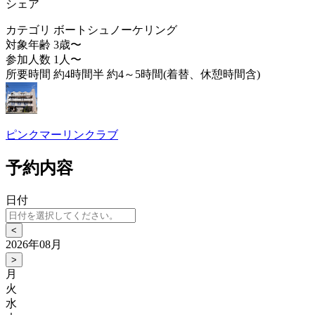
シェア
カテゴリ
ボートシュノーケリング
対象年齢
3歳〜
参加人数
1人〜
所要時間
約4時間半 約4～5時間(着替、休憩時間含)
ピンクマーリンクラブ
予約内容
日付
<
2026年08月
>
月
火
水