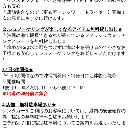
┗インストラクターが浮き輪を持って同行するので初心者の
方も安心！
┗店舗集合なので【更衣室・シャワー、ドライヤー】完備！
次の観光にもすぐに行けます♪
２.シュノーケリングが楽しくなるアイテム無料貸し出し★
┗沖縄の海で観察できる魚が載っているフィッシュウォッチ
ングスレートを無料貸し出し☆
┗箱めがねは水に顔をつけずに海の中を覗けるので小さなお
子様にも安心してシュノーケリングをお楽しみいただけます
♪
3.1日3便開催★
┗1日3便開催なので沖縄到着日・出発日にも体験可能◎
▽開催時間
1便目9：00／2便目11：00／3便目13：00
※出港の40分前に集合
4.店舗 無料駐車場あり★
レンタカーをご利用のお客様については、港内の安全確保の
為、指定の無料駐車へご駐車お願いします。
ご予約完了後に指定駐車場についてご案内をお送りいたしま