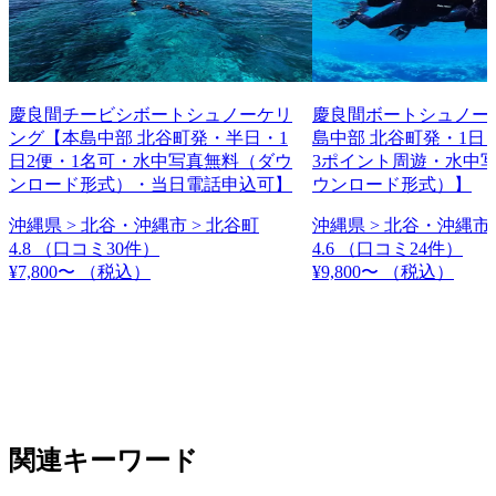
慶良間チービシボートシュノーケリ
慶良間ボートシュノー
ング【本島中部 北谷町発・半日・1
島中部 北谷町発・1日
日2便・1名可・水中写真無料（ダウ
3ポイント周遊・水中
ンロード形式）・当日電話申込可】
ウンロード形式）】
沖縄県 > 北谷・沖縄市 > 北谷町
沖縄県 > 北谷・沖縄市 
4.8
（口コミ30件）
4.6
（口コミ24件）
¥7,800〜
（税込）
¥9,800〜
（税込）
関連キーワード