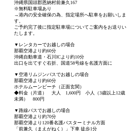
沖縄県国頭郡恩納村前兼久167
※無料駐車場あり
→港内の安全確保の為、指定場所へ駐車をお願いしま
す。
ご予約完了後に指定駐車場についてご案内をお送りい
たします。
▼レンタカーでお越しの場合
那覇空港より約60分
沖縄自動車道・石川ICより約10分
出口を出てすぐ右折、国道58号線を名護方面に
▼空港リムジンバスでお越しの場合
那覇空港より約60分
ホテルムーンビーチ（正面玄関）
◆料金（片道） 大人 1,600円 小人（3歳以上12歳
未満） 800円
▼路線バスでお越しの場合
那覇空港より約70分
那覇空港より120番名護バスターミナル方面
「前兼久（まえがねく）」下車 徒歩1分