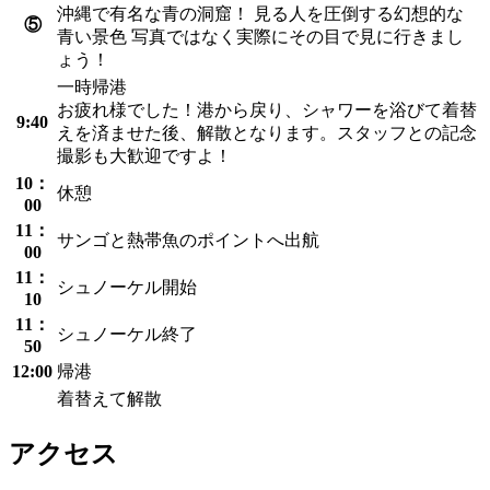
沖縄で有名な青の洞窟！ 見る人を圧倒する幻想的な
⑤
青い景色 写真ではなく実際にその目で見に行きまし
ょう！
一時帰港
お疲れ様でした！港から戻り、シャワーを浴びて着替
9:40
えを済ませた後、解散となります。スタッフとの記念
撮影も大歓迎ですよ！
10：
休憩
00
11：
サンゴと熱帯魚のポイントへ出航
00
11：
シュノーケル開始
10
11：
シュノーケル終了
50
12:00
帰港
着替えて解散
アクセス