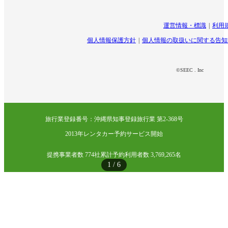
運営情報・標識
利用
個人情報保護方針
個人情報の取扱いに関する告知
©SEEC . Inc
旅行業登録番号：沖縄県知事登録旅行業 第2-368号
2013年レンタカー予約サービス開始
提携事業者数 774社
累計予約利用者数 3,769,265名
1
/
6