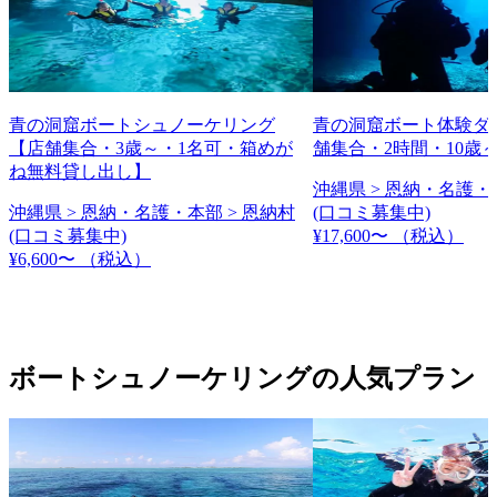
青の洞窟ボートシュノーケリング
青の洞窟ボート体験ダ
【店舗集合・3歳～・1名可・箱めが
舗集合・2時間・10歳
ね無料貸し出し】
沖縄県 > 恩納・名護・
沖縄県 > 恩納・名護・本部 > 恩納村
(口コミ募集中)
(口コミ募集中)
¥17,600〜
（税込）
¥6,600〜
（税込）
ボートシュノーケリングの人気プラン