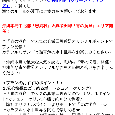
国際的なガイドライン「
Green Fins（グリーン・フィン
ズ）
」に賛同し、
海でのルールの遵守にご協力をお願いしております。
沖縄本島中北部『恩納村』＆真栄田岬『青の洞窟』エリア開
催！
＊「青の洞窟」で人気の真栄田岬近辺オリジナルポイントで
プラン開催＊
カラフルなサンゴと熱帯魚の水中世界をお楽しみください♪
＊沖縄本島で絶大な人気を誇る、恩納村『青の洞窟』開催＊
神秘的な青の世界とカラフルなお魚との触れ合いをお楽しみ
ください♪
＜プランのおすすめポイント！＞
１.安心快適に楽しめるボートシュノーケリング♪
┗「青の洞窟」で人気の真栄田岬近辺の"オリジナルポイン
ト"でシュノーケリング♪船で約10分で到着♬
┗弊社オリジナルポイントよりボートで「青の洞窟」へ♪
┗カラフルな水中世界を間近で楽しめる★