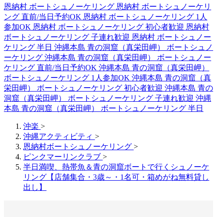
恩納村 ボートシュノーケリング
恩納村 ボートシュノーケリ
ング 直前/当日予約OK
恩納村 ボートシュノーケリング 1人
参加OK
恩納村 ボートシュノーケリング 初心者歓迎
恩納村
ボートシュノーケリング 子連れ歓迎
恩納村 ボートシュノー
ケリング 半日
沖縄本島 青の洞窟（真栄田岬） ボートシュノ
ーケリング
沖縄本島 青の洞窟（真栄田岬） ボートシュノー
ケリング 直前/当日予約OK
沖縄本島 青の洞窟（真栄田岬）
ボートシュノーケリング 1人参加OK
沖縄本島 青の洞窟（真
栄田岬） ボートシュノーケリング 初心者歓迎
沖縄本島 青の
洞窟（真栄田岬） ボートシュノーケリング 子連れ歓迎
沖縄
本島 青の洞窟（真栄田岬） ボートシュノーケリング 半日
沖楽
>
沖縄アクティビティ
>
恩納村ボートシュノーケリング
>
ピンクマーリンクラブ
>
半日満喫、熱帯魚＆青の洞窟ボートで行くシュノーケ
リング【店舗集合・3歳～・1名可・箱めがね無料貸し
出し】