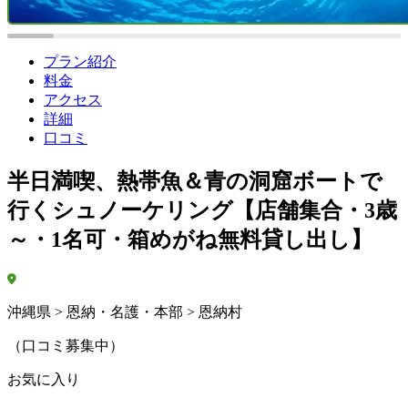
プラン紹介
料金
アクセス
詳細
口コミ
半日満喫、熱帯魚＆青の洞窟ボートで
行くシュノーケリング【店舗集合・3歳
～・1名可・箱めがね無料貸し出し】
沖縄県 > 恩納・名護・本部 > 恩納村
（口コミ募集中）
お気に入り