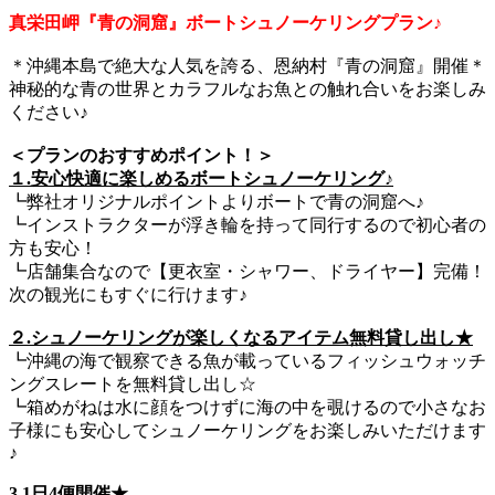
真栄田岬『青の洞窟』ボートシュノーケリングプラン♪
＊沖縄本島で絶大な人気を誇る、恩納村『青の洞窟』開催＊
神秘的な青の世界とカラフルなお魚との触れ合いをお楽しみ
ください♪
＜プランのおすすめポイント！＞
１.安心快適に楽しめるボートシュノーケリング♪
┗弊社オリジナルポイントよりボートで青の洞窟へ♪
┗インストラクターが浮き輪を持って同行するので初心者の
方も安心！
┗店舗集合なので【更衣室・シャワー、ドライヤー】完備！
次の観光にもすぐに行けます♪
２.シュノーケリングが楽しくなるアイテム無料貸し出し★
┗沖縄の海で観察できる魚が載っているフィッシュウォッチ
ングスレートを無料貸し出し☆
┗箱めがねは水に顔をつけずに海の中を覗けるので小さなお
子様にも安心してシュノーケリングをお楽しみいただけます
♪
3.1日4便開催★