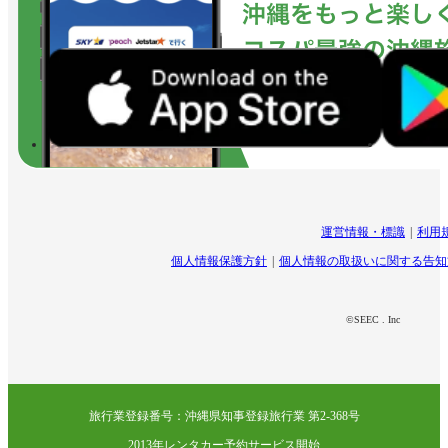
運営情報・標識
利用
個人情報保護方針
個人情報の取扱いに関する告知
©SEEC . Inc
旅行業登録番号：沖縄県知事登録旅行業 第2-368号
2013年レンタカー予約サービス開始