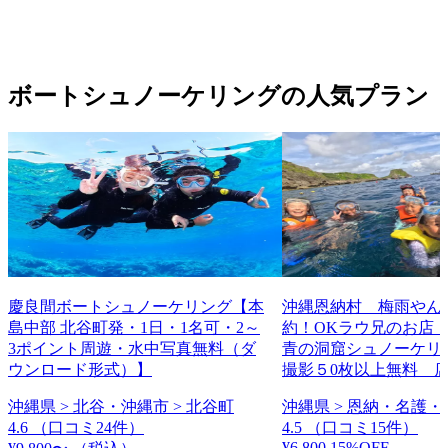
ボートシュノーケリングの人気プラン
慶良間ボートシュノーケリング【本
沖縄恩納村 梅雨やん
島中部 北谷町発・1日・1名可・2～
約！OKラウ兄のお店
3ポイント周遊・水中写真無料（ダ
青の洞窟シュノーケリング
ウンロード形式）】
撮影５0枚以上無料 
沖縄県 > 北谷・沖縄市 > 北谷町
沖縄県 > 恩納・名護・
4.6
（口コミ24件）
4.5
（口コミ15件）
¥6,800
15%OFF