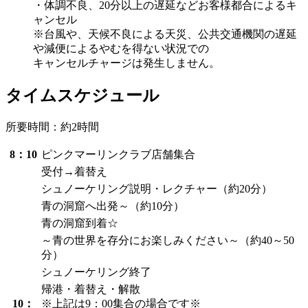
・体調不良、20分以上の遅延などお客様都合によるキ
ャンセル
※台風や、天候不良による天災、公共交通機関の遅延
や減便によるやむを得ない状況での
キャンセルチャージは発生しません。
タイムスケジュール
所要時間：約2時間
8：10
ピンクマーリンクラブ店舗集合
受付→着替え
シュノーケリング説明・レクチャー（約20分）
青の洞窟へ出発～（約10分）
青の洞窟到着☆
～青の世界を存分にお楽しみください～（約40～50
分）
シュノーケリング終了
帰港・着替え・解散
10：
※上記は9：00集合の場合です※