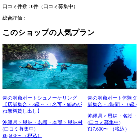
口コミ件数 :
0件
（口コミ募集中）
総合評価 :
このショップの人気プラン
青の洞窟ボートシュノーケリング
青の洞窟ボート体験ダ
【店舗集合・3歳～・1名可・箱めが
舗集合・2時間・10歳
ね無料貸し出し】
沖縄県 > 恩納・名護・
沖縄県 > 恩納・名護・本部 > 恩納村
(口コミ募集中)
(口コミ募集中)
¥17,600〜
（税込）
¥6,600〜
（税込）