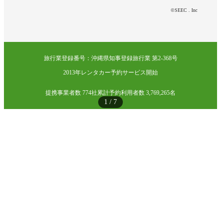
©SEEC . Inc
旅行業登録番号：沖縄県知事登録旅行業 第2-368号
2013年レンタカー予約サービス開始
提携事業者数 774社
累計予約利用者数 3,769,265名
1
/
7