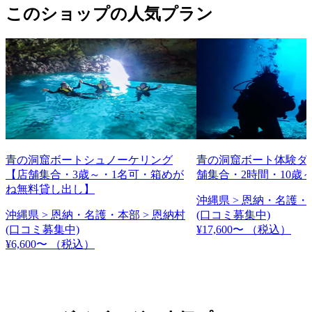
このショップの人気プラン
青の洞窟ボートシュノーケリング
青の洞窟ボート体験ダ
【店舗集合・3歳～・1名可・箱めが
舗集合・2時間・10歳
ね無料貸し出し】
沖縄県 > 恩納・名護・
沖縄県 > 恩納・名護・本部 > 恩納村
(口コミ募集中)
(口コミ募集中)
¥17,600〜
（税込）
¥6,600〜
（税込）