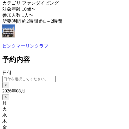
カテゴリ
ファンダイビング
対象年齢
10歳〜
参加人数
1人〜
所要時間
約2時間 約1～2時間
ピンクマーリンクラブ
予約内容
日付
<
2026年08月
>
月
火
水
木
金