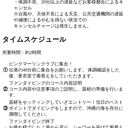
・体調不良、20分以上の遅延などお客様都合によるキ
ャンセル
※台風や、天候不良による天災、公共交通機関の遅延
や減便によるやむを得ない状況での
キャンセルチャージは発生しません。
タイムスケジュール
所要時間：約2時間
ピンクマーリンクラブに集合！
①
出港の40分前に集合をお願いします。 体調確認をした
後、更衣室で着替えをしていただきます。
ファンダイビングのコース内容説明
②
コース内容や注意事項のご説明し、器材の準備を行いま
す。
器材をセッティングしていざエントリー！当日のベスト
③
ポイントでダイビングをしますので、沖縄の海を存分に
満喫してください。
ファンダイビング終了
お疲れ様でした！港から戻り、シャワーを浴びて着替え