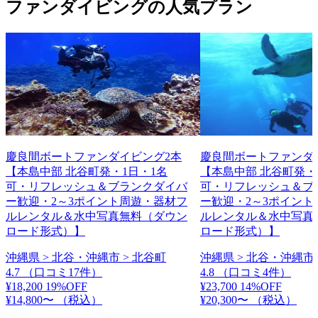
ファンダイビングの人気プラン
慶良間ボートファンダイビング2本
慶良間ボートファンダ
【本島中部 北谷町発・1日・1名
【本島中部 北谷町発・
可・リフレッシュ＆ブランクダイバ
可・リフレッシュ＆ブ
ー歓迎・2～3ポイント周遊・器材フ
ー歓迎・2～3ポイント
ルレンタル＆水中写真無料（ダウン
ルレンタル＆水中写真
ロード形式）】
ロード形式）】
沖縄県 > 北谷・沖縄市 > 北谷町
沖縄県 > 北谷・沖縄市 
4.7
（口コミ17件）
4.8
（口コミ4件）
¥18,200
19%OFF
¥23,700
14%OFF
¥14,800〜
（税込）
¥20,300〜
（税込）