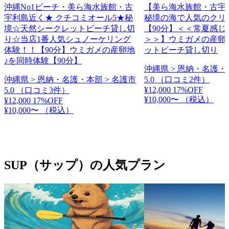
沖縄No1ビーチ・美ら海水族館・古
【美ら海水族館・古宇
宇利島近く★ クチコミオール5★秘
秘境の海で人気のクリ
境☆天然シークレットビーチ貸し切
【90分】＜＜常夏感じ
り☆当店1番人気シュノーケリング
＞＞】ウミガメの産卵
体験！！【90分】ウミガメの産卵地
ットビーチ貸し切り
♪を同時体験【90分】
沖縄県 > 恩納・名護・
沖縄県 > 恩納・名護・本部 > 名護市
5.0
（口コミ2件）
¥12,000
17%OFF
5.0
（口コミ3件）
¥10,000〜
（税込）
¥12,000
17%OFF
¥10,000〜
（税込）
SUP（サップ）の人気プラン