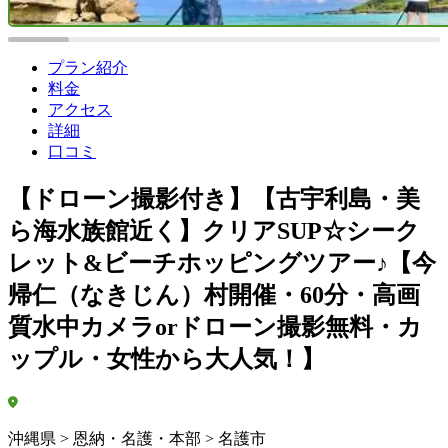
プラン紹介
料金
アクセス
詳細
口コミ
【ドローン撮影付き】【古宇利島・美
ら海水族館近く】クリアSUP☆シーク
レット&ビーチホッピングツアー♪【今
帰仁（なきじん）村開催・60分・高画
質水中カメラorドローン撮影無料・カ
ップル・女性から大人気！】
沖縄県 > 恩納・名護・本部 > 名護市