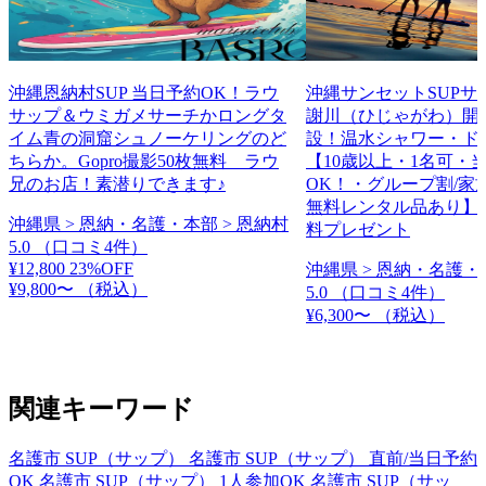
沖縄恩納村SUP 当日予約OK！ラウ
沖縄サンセットSUPサ
サップ＆ウミガメサーチかロングタ
謝川（ひじゃがわ）開
イム青の洞窟シュノーケリングのど
設！温水シャワー・ド
ちらか。Gopro撮影50枚無料 ラウ
【10歳以上・1名可・
兄のお店！素潜りできます♪
OK！・グループ割/家
無料レンタル品あり】
沖縄県 > 恩納・名護・本部 > 恩納村
料プレゼント
5.0
（口コミ4件）
¥12,800
23%OFF
沖縄県 > 恩納・名護・
¥9,800〜
（税込）
5.0
（口コミ4件）
¥6,300〜
（税込）
関連キーワード
名護市 SUP（サップ）
名護市 SUP（サップ） 直前/当日予約
OK
名護市 SUP（サップ） 1人参加OK
名護市 SUP（サッ