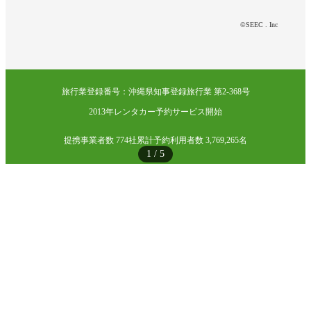
©SEEC . Inc
旅行業登録番号：沖縄県知事登録旅行業 第2-368号
2013年レンタカー予約サービス開始
提携事業者数 774社
累計予約利用者数 3,769,265名
1
/
5