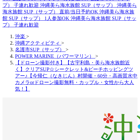
プ） 子連れ歓迎
沖縄美ら海水族館 SUP（サップ）
沖縄美ら
海水族館 SUP（サップ） 直前/当日予約OK
沖縄美ら海水族
館 SUP（サップ） 1人参加OK
沖縄美ら海水族館 SUP（サッ
プ） 子連れ歓迎
沖楽
>
沖縄アクティビティ
>
名護市SUP（サップ）
>
POWER MARINE（パワーマリン）
>
【ドローン撮影付き】【古宇利島・美ら海水族館近
く】クリアSUP☆シークレット&ビーチホッピングツ
アー♪【今帰仁（なきじん）村開催・60分・高画質水中
カメラorドローン撮影無料・カップル・女性から大人
気！】