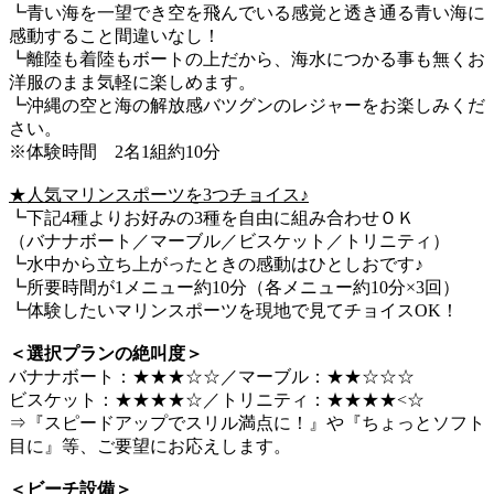
┗青い海を一望でき空を飛んでいる感覚と透き通る青い海に
感動すること間違いなし！
┗離陸も着陸もボートの上だから、海水につかる事も無くお
洋服のまま気軽に楽しめます。
┗沖縄の空と海の解放感バツグンのレジャーをお楽しみくだ
さい。
※体験時間 2名1組約10分
★人気マリンスポーツを3つチョイス♪
┗下記4種よりお好みの3種を自由に組み合わせＯＫ
（バナナボート／マーブル／ビスケット／トリニティ）
┗水中から立ち上がったときの感動はひとしおです♪
┗所要時間が1メニュー約10分（各メニュー約10分×3回）
┗体験したいマリンスポーツを現地で見てチョイスOK！
＜選択プランの絶叫度＞
バナナボート：★★★☆☆／マーブル：★★☆☆☆
ビスケット：★★★★☆／トリニティ：★★★★<☆
⇒『スピードアップでスリル満点に！』や『ちょっとソフト
目に』等、ご要望にお応えします。
＜ビーチ設備＞