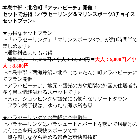
本島中部・北谷町『アラハビーチ』開催！
セットでお得！パラセーリング＆マリンスポーツ3チョイス
セットプラン♪
★お得なセットプラン！
┗「パラセーリング」「マリンスポーツ3つ」が約1時間半で
楽しめます♪
┗通常料金よりもお得！
┗
通常大人：13,000円／小人：12,500円
⇒
大人：9,800円／小
人：8,800円
┗本島中部・西海岸沿い北谷（ちゃたん）町アラハビーチに
てプラン開催！
┗アラハビーチは、地元～観光の方や近隣の外国人住居者も
多く異国情緒溢れるスポットです♪
┗また、ショッピングや観光にも便利なリゾートタウン！
┗プラン終了後は、ゆったり海水浴も◎
★パラセーリングでお手軽に空中散歩！
┗パラセ―リングはパラシュートとボートを繋いで凧揚げの
ように空を飛ぶ爽快スポーツです。
┗風を感じながら眺める景色は爽快感抜群！