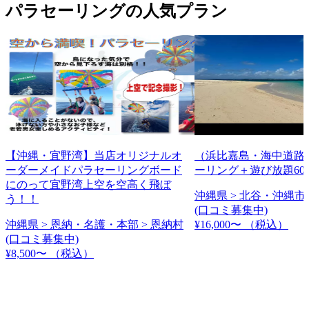
パラセーリングの人気プラン
【沖縄・宜野湾】当店オリジナルオ
（浜比嘉島・海中道路
ーダーメイドパラセーリングボード
ーリング＋遊び放題60
にのって宜野湾上空を空高く飛ぼ
沖縄県 > 北谷・沖縄市 
う！！
(口コミ募集中)
沖縄県 > 恩納・名護・本部 > 恩納村
¥16,000〜
（税込）
(口コミ募集中)
¥8,500〜
（税込）