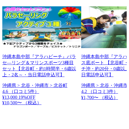
沖縄本島中部『アラハビーチ』パラ
沖縄本島中部『アラハ
セ―リング＆マリンスポーツ3種目
ス底ボート 【北谷町
セット【北谷町・約1時間半・6歳以
チ沖・約20分・0歳以
上・2名～・当日電話申込可】
日電話申込可】
沖縄県 > 北谷・沖縄市 > 北谷町
沖縄県 > 北谷・沖縄市 
4.6
（口コミ5件）
4.2
（口コミ3件）
¥13,000
19%OFF
¥1,700〜
（税込）
¥10,500〜
（税込）