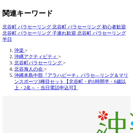
関連キーワード
北谷町 パラセーリング
北谷町 パラセーリング 初心者歓迎
北谷町 パラセーリング 子連れ歓迎
北谷町 パラセーリング
半日
沖楽
>
沖縄アクティビティ
>
北谷町パラセーリング
>
北谷海人の会
>
沖縄本島中部『アラハビーチ』パラセ―リング＆マリ
ンスポーツ3種目セット【北谷町・約1時間半・6歳以
上・2名～・当日電話申込可】