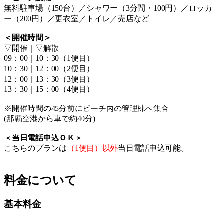
無料駐車場（150台）／シャワー（3分間・100円）／ロッカ
ー（200円）／更衣室／トイレ／売店など
＜開催時間＞
▽開催｜▽解散
09：00｜10：30（1便目）
10：30｜12：00（2便目）
12：00｜13：30（3便目）
13：30｜15：00（4便目）
※開催時間の45分前にビーチ内の管理棟へ集合
(那覇空港から車で約40分)
＜当日電話申込ＯＫ＞
こちらのプランは
（1便目）以外
当日電話申込可能。
料金について
基本料金