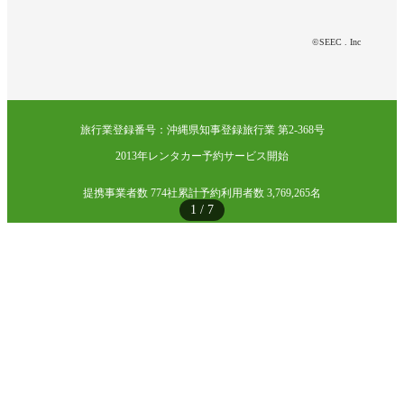
©SEEC . Inc
旅行業登録番号：沖縄県知事登録旅行業 第2-368号
2013年レンタカー予約サービス開始
提携事業者数 774社
累計予約利用者数 3,769,265名
1
/
7