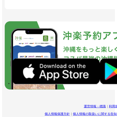
運営情報・標識
利用
個人情報保護方針
個人情報の取扱いに関する告知