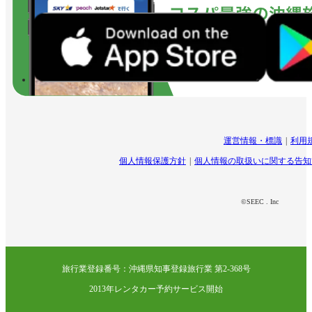
運営情報・標識
利用
個人情報保護方針
個人情報の取扱いに関する告知
©SEEC . Inc
旅行業登録番号：沖縄県知事登録旅行業 第2-368号
2013年レンタカー予約サービス開始