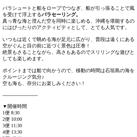
パラシュートと船をロープでつなぎ、船が引っ張ることで風
を受けて浮上する
パラセーリング。
真っ青な海と澄んだ空を同時に楽しめる、沖縄を堪能するの
にはぴったりのアクティビティとして、とても人気です。
いつもは近くで眺める海が足元に広がり、普段は遠くにある
空がぐんと目の前に近づく景色は圧巻！
絶景もさることながら、高さもあるのでスリリングな遊びと
しても楽しめます。
ポイントまでは船で向かうので、移動の時間は石垣島の海を
クルージング気分♪
空も海も、存分にお楽しみください！
-----------------------
▼開催時間
1便 8:30
2便 10:00
3便 11:30
4便 13:30