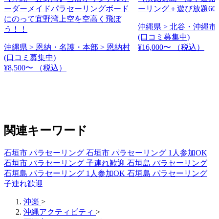
ーダーメイドパラセーリングボード
ーリング＋遊び放題60
にのって宜野湾上空を空高く飛ぼ
沖縄県 > 北谷・沖縄市 
う！！
(口コミ募集中)
沖縄県 > 恩納・名護・本部 > 恩納村
¥16,000〜
（税込）
(口コミ募集中)
¥8,500〜
（税込）
関連キーワード
石垣市 パラセーリング
石垣市 パラセーリング 1人参加OK
石垣市 パラセーリング 子連れ歓迎
石垣島 パラセーリング
石垣島 パラセーリング 1人参加OK
石垣島 パラセーリング
子連れ歓迎
沖楽
>
沖縄アクティビティ
>