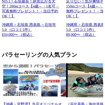
NO.1！石垣最長！絶景広がる大
足りない！気分爽快チ
空！200mコース【4歳～・1名可・
150mコース【4歳～・
写真無料プレゼント！・当日予約
無料プレゼント！・当
OK！】
OK！】
沖縄県 > 石垣島 西表島 > 石垣市
沖縄県 > 石垣島 西表島
5.0
（口コミ1件）
5.0
（口コミ1件）
¥10,000〜
（税込）
¥9,000〜
（税込）
パラセーリングの人気プラン
【沖縄・宜野湾】当店オリジナルオ
（浜比嘉島・海中道路