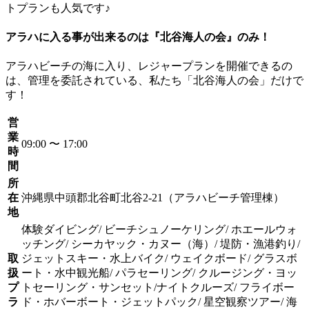
トプランも人気です♪
アラハに入る事が出来るのは『北谷海人の会』のみ！
アラハビーチの海に入り、レジャープランを開催できるの
は、管理を委託されている、私たち「北谷海人の会」だけで
す！
営
業
09:00 〜 17:00
時
間
所
在
沖縄県中頭郡北谷町北谷2-21（アラハビーチ管理棟）
地
体験ダイビング/ ビーチシュノーケリング/ ホエールウォ
ッチング/ シーカヤック・カヌー（海）/ 堤防・漁港釣り/
取
ジェットスキー・水上バイク/ ウェイクボード/ グラスボ
扱
ート・水中観光船/ パラセーリング/ クルージング・ヨッ
プ
トセーリング・サンセット/ナイトクルーズ/ フライボー
ラ
ド・ホバーボート・ジェットパック/ 星空観察ツアー/ 海