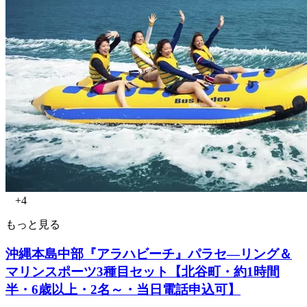
+4
もっと見る
沖縄本島中部『アラハビーチ』パラセ―リング＆
マリンスポーツ3種目セット【北谷町・約1時間
半・6歳以上・2名～・当日電話申込可】