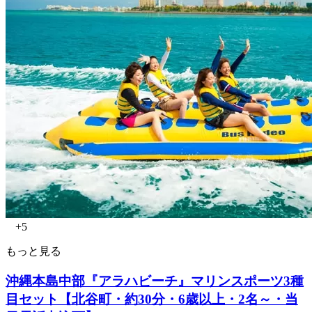
+5
もっと見る
沖縄本島中部『アラハビーチ』マリンスポーツ3種
目セット【北谷町・約30分・6歳以上・2名～・当