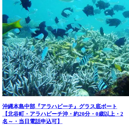
沖縄本島中部『アラハビーチ』グラス底ボート
【北谷町・アラハビーチ沖・約20分・0歳以上・2
名～・当日電話申込可】