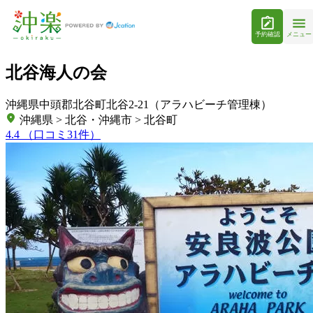
予約確認
メニュー
北谷海人の会
沖縄県中頭郡北谷町北谷2-21（アラハビーチ管理棟）
沖縄県 > 北谷・沖縄市 > 北谷町
4.4
（口コミ31件）