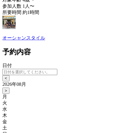
参加人数
1人〜
所要時間
約1時間
オーシャンスタイル
予約内容
日付
<
2026年08月
>
月
火
水
木
金
土