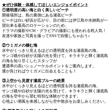
★ぜひ体験・体感してほしいエンジョイポイント
①透明度の高い海と白く美しいビーチ
開催場所は、島の裏側にある瀬底ビーチ
ビーチは白い砂浜が広がり、目の前には伊江島や水納島が一
望出来る最高のロケーションのため、
ドラマの撮影やCM・グラビアの撮影にも使われる程人気！
友達や家族と写真を撮ってSNSで自慢しちゃおう♪
②ウミガメの棲む海
水中がくっきり見えるほどの透明度を誇る瀬底島の海。
サンゴ礁や白砂が太陽の光を受けて、キラキラと輝く瀬底島
の海を知り尽くしたスタッフが
遭遇率の高いシュノーケルポイントをご案内します。
運が良ければウミガメに出会えることも！
③上空から見渡す瀬底ブルーの絶景
水中がくっきり見えるほどの透明度を誇る瀬底島の海。
サンゴ礁や白砂が太陽の光を受けて、キラキラと輝く瀬底島
の海を空中から望む特別な体験ができます。
心地よい潮風を体感しながら空中散歩をお楽しみください。