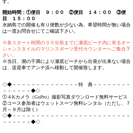
す。
開始時間：①便目 ９：００ ②便目 １４：００ ③便
目 １５：００
水納島での開催も有り便数が少ない為、希望時間が無い場合
は一度お問合せにてご確認下さい。
※各スタート時間の３０分前までに瀬底ビーチ内に有るオー
シャンスタイルのマリンスポーツ受付カウンターへご集合下
さい。
※当日、潮の干満により瀬底ビーチから出発が出来ない場合
は、送迎車でアンチ浜へ移動して開催致します。
◇◆－－－－－－－－－－－－－－特 典－－－－－－－－
－－－－－－◆◇
①４Kカメラ（GoPro）撮影写真ダウンロード無料サービス
②コース参加者はウェットスーツ無料レンタル（ただし、７
月～９月は除く）
◇◆－－－－－－－－－－－－－－－－－－－－－－－－－
－－－－－－◆◇