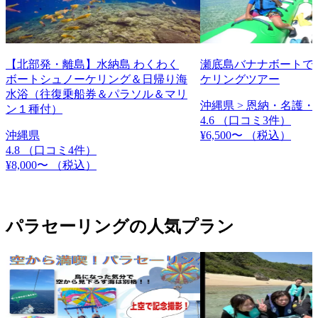
【北部発・離島】水納島 わくわく
瀬底島バナナボートで
ボートシュノーケリング＆日帰り海
ケリングツアー
水浴（往復乗船券＆パラソル＆マリ
沖縄県 > 恩納・名護・
ン１種付）
4.6
（口コミ3件）
沖縄県
¥6,500〜
（税込）
4.8
（口コミ4件）
¥8,000〜
（税込）
パラセーリングの人気プラン