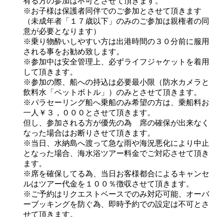
有る方の参加は不可とさせて頂きます。
※お子様は保護者同伴でのご参加とさせて頂きます
（未成年者「１７歳以下」のみのご参加は親権者の同
意が必要となります）
※乗り物酔いしやすい方は出港時間の３０分前に服用
される事をお勧め致します。
※参加中は安全管理上、必ずライフジャケットを着用
して頂きます。
※参加の際、船への持込は必要最小限（防水カメラと
飲料水「ペットボトル」）のみとさせて頂きます。
※パラセーリング船へ乗船のみ希望の方は、乗船料お
一人￥３，０００とさせて頂きます。
但し、参加される方が優先の為 席の確保が出来なく
なった場合はお断りさせて頂きます。
※当日、水納島へ渡って急な雨や海況悪化により中止
となった場合、海水浴ツアー料金でご対応させて頂き
ます。
※席を確保してる為、当日お客様都合によるキャンセ
ルはツアー代金を１００％徴収させて頂きます。
※ご予約はリクエストベースでのみ対応可能、オーバ
ーブッキングを防ぐ為、即時予約での設定は不可とさ
せて頂きます。