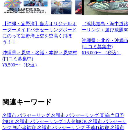
【沖縄・宜野湾】当店オリジナルオ
（浜比嘉島・海中道路
ーダーメイドパラセーリングボード
ーリング＋遊び放題60
にのって宜野湾上空を空高く飛ぼ
沖縄県 > 北谷・沖縄市 
う！！
(口コミ募集中)
沖縄県 > 恩納・名護・本部 > 恩納村
¥16,000〜
（税込）
(口コミ募集中)
¥8,500〜
（税込）
関連キーワード
名護市 パラセーリング
名護市 パラセーリング 直前/当日予
約OK
名護市 パラセーリング 1人参加OK
名護市 パラセーリ
ング 初心者歓迎
名護市 パラセーリング 子連れ歓迎
名護市