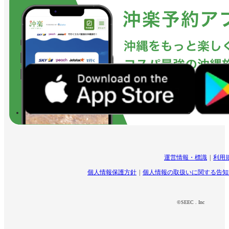
運営情報・標識
利用
個人情報保護方針
個人情報の取扱いに関する告知
©SEEC . Inc