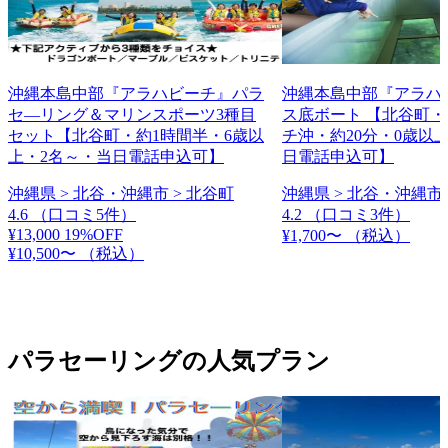
沖縄本島中部『アラハビーチ』パラ
沖縄本島中部『アラハ
セ―リング＆マリンスポーツ3種目
ス底ボート 【北谷町
セット【北谷町・約1時間半・6歳以
チ沖・約20分・0歳以
上・2名～・当日電話申込可】
日電話申込可】
沖縄県 > 北谷・沖縄市 > 北谷町
沖縄県 > 北谷・沖縄市 
4.6
（口コミ5件）
4.2
（口コミ3件）
¥13,000
19%OFF
¥1,700〜
（税込）
¥10,500〜
（税込）
パラセーリングの人気プラン