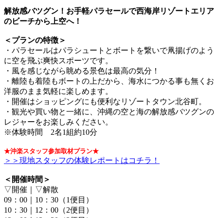
解放感バツグン！お手軽パラセールで西海岸リゾートエリア
のビーチから上空へ！
＜プランの特徴＞
・パラセールはパラシュートとボートを繋いで凧揚げのよう
に空を飛ぶ爽快スポーツです。
・風を感じながら眺める景色は最高の気分！
・離陸も着陸もボートの上だから、海水につかる事も無くお
洋服のまま気軽に楽しめます。
・開催はショッピングにも便利なリゾートタウン北谷町。
・観光や買い物と一緒に、沖縄の空と海の解放感バツグンの
レジャーをお楽しみください。
※体験時間 2名1組約10分
★沖楽スタッフ参加取材プラン★
＞＞現地スタッフの体験レポートはコチラ！
＜開催時間＞
▽開催｜▽解散
09：00｜10：30（1便目）
10：30｜12：00（2便目）