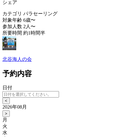
シェア
カテゴリ
パラセーリング
対象年齢
6歳〜
参加人数
2人〜
所要時間
約1時間半
北谷海人の会
予約内容
日付
<
2026年08月
>
月
火
水