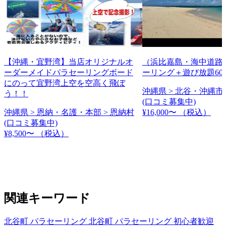
【沖縄・宜野湾】当店オリジナルオ
（浜比嘉島・海中道路
ーダーメイドパラセーリングボード
ーリング＋遊び放題60
にのって宜野湾上空を空高く飛ぼ
沖縄県 > 北谷・沖縄市 
う！！
(口コミ募集中)
沖縄県 > 恩納・名護・本部 > 恩納村
¥16,000〜
（税込）
(口コミ募集中)
¥8,500〜
（税込）
関連キーワード
北谷町 パラセーリング
北谷町 パラセーリング 初心者歓迎