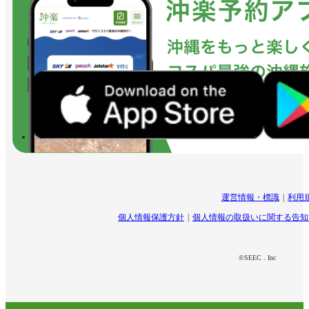
運営情報・標識
利用
個人情報保護方針
個人情報の取扱いに関する告知
©SEEC . Inc