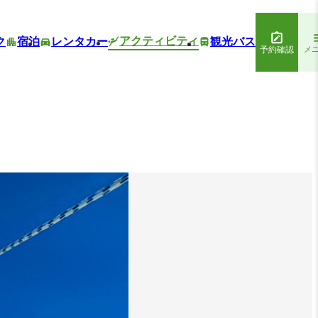
アクティビティ
ク
宿泊
レンタカー
観光バス
予約確認
メ