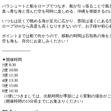
パラシュートと船をロープでつなぎ、船が引っ張ることで風
真っ青な海と澄んだ空を同時に楽しめる、沖縄を堪能するの
いつもは近くで眺める海が足元に広がり、普段は遠くにある
ロープ50ｍなら高度も高くなりすぎないので、お子様や初心
ポイントまでは船で向かうので、移動の時間は石垣島の海を
空も海も、存分にお楽しみください！
-----------------------
▼開催時間
1便 8:30
2便 10:00
3便 11:30
4便 13:30
5便 15:00
6便 16:30
（1便につきましては、出航時間が季節により変動の場合が
（開催時間の15分前までにお集まりください）