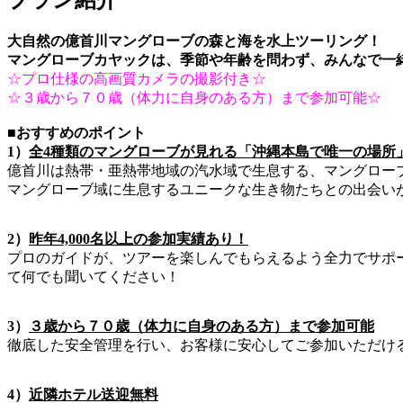
プラン紹介
大自然の億首川マングローブの森と海を水上ツーリング！
マングローブカヤックは、季節や年齢を問わず、みんなで一
☆プロ仕様の高画質カメラの撮影付き☆
☆３歳から７０歳（体力に自身のある方）まで参加可能☆
■おすすめのポイント
1）
全4種類のマングローブが見れる「沖縄本島で唯一の場所
億首川は熱帯・亜熱帯地域の汽水域で生息する、マングロー
マングローブ域に生息するユニークな生き物たちとの出会い
2）
昨年4,000名以上の参加実績あり！
プロのガイドが、ツアーを楽しんでもらえるよう全力でサポー
て何でも聞いてください！
3）
３歳から７０歳（体力に自身のある方）まで参加可能
徹底した安全管理を行い、お客様に安心してご参加いただける
4）
近隣ホテル送迎無料