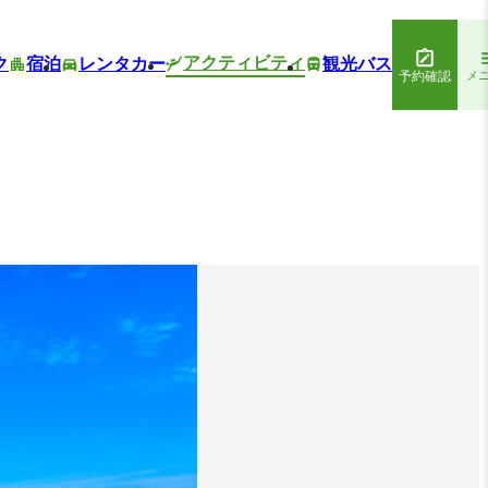
アクティビティ
ク
宿泊
レンタカー
観光バス
予約確認
メ