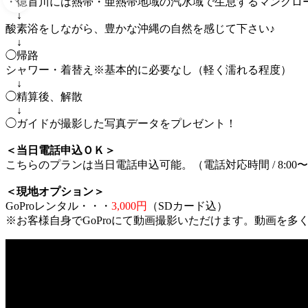
・億首川には熱帯・亜熱帯地域の汽水域で生息するマングロ
↓
酸素浴をしながら、豊かな沖縄の自然を感じて下さい♪
↓
◯帰路
シャワー・着替え※基本的に必要なし（軽く濡れる程度）
↓
◯精算後、解散
↓
◯ガイドが撮影した写真データをプレゼント！
＜当日電話申込ＯＫ＞
こちらのプランは当日電話申込可能。（電話対応時間 / 8:00〜2
＜現地オプション＞
GoProレンタル・・・
3,000円
（SDカード込）
※お客様自身でGoProにて動画撮影いただけます。動画を多