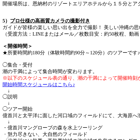
開催場所は、恩納村のリゾートエリアホテルから１５分とアク
5）
プロ仕様の高画質カメラの撮影付き
ガイドが皆様の楽しい思い出を全力で撮影！ 美しい沖縄の
（受渡方法：LINEまたはメール／枚数目安：約50枚程、動
＜開催時間＞
★所要時間約180分（体験時間約90分～120分）のツアーです♪
◯集合・受付
潮の干満によって集合時間が変わります。
※以下のスケジュール表の通り、潮の干満によって開催時刻
開始時間スケジュールはこちら♪
↓
◯説明
↓
◯ツアー開始
億首川と太平洋に面した河口域のフィールドにて、大海原へ
↓
・億首川マングローブの森を水上ツーリング
・魅力尽きない、大自然のフィールド