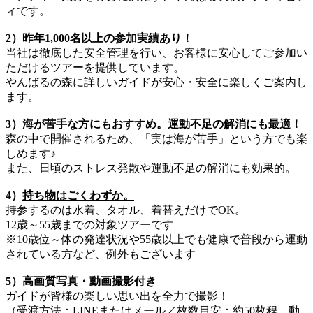
ィです。
2）
昨年1,000名以上の参加実績あり！
当社は徹底した安全管理を行い、お客様に安心してご参加い
ただけるツアーを提供しています。
やんばるの森に詳しいガイドが安心・安全に楽しくご案内し
ます。
3）
海が苦手な方にもおすすめ。運動不足の解消にも最適！
森の中で開催されるため、「実は海が苦手」という方でも楽
しめます♪
また、日頃のストレス発散や運動不足の解消にも効果的。
4）
持ち物はごくわずか。
持参するのは水着、タオル、着替えだけでOK。
12歳～55歳までの対象ツアーです
※10歳位～体の発達状況や55歳以上でも健康で普段から運動
されている方など、例外もございます
5）
高画質写真・動画撮影付き
ガイドが皆様の楽しい思い出を全力で撮影！
（受渡方法：LINEまたはメール／枚数目安：約50枚程、動