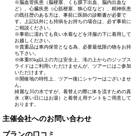
※脳血管疾患（脳梗塞、くも膜下出血、脳内出血な
ど）、心臓疾患（心筋梗塞、狭心症など）、精神疾患
の既往歴のある方は、事前に医師の診断書が必要で
す。上記以外にも持病をお持ちの場合は、必ず事前に
ご相談ください。
※事前に濡れても良い水着などを洋服の下に着用して
お越しください。
※貴重品は車内保管となる為、必要最低限の物をお持
ち下さい。
※体重85kg以上の方は安全上、滝の上からのジップス
ライドはご利用いただけませんが、ツアーにはご参加
いただけます。
※開催地の特性上、ツアー後にシャワーはございませ
ん。
綺麗な川の水ですが、着替えの際に体を流すための真
水（寒い日にはお湯）と着替え用テントをご用意して
おります。
主催会社へのお問い合わせ
プランの口コミ