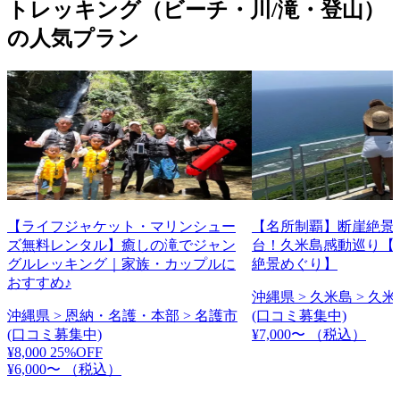
トレッキング（ビーチ・川/滝・登山）
の人気プラン
【ライフジャケット・マリンシュー
【名所制覇】断崖絶景
ズ無料レンタル】癒しの滝でジャン
台！久米島感動巡り【
グルレッキング｜家族・カップルに
絶景めぐり】
おすすめ♪
沖縄県 > 久米島 > 久
沖縄県 > 恩納・名護・本部 > 名護市
(口コミ募集中)
(口コミ募集中)
¥7,000〜
（税込）
¥8,000
25%OFF
¥6,000〜
（税込）