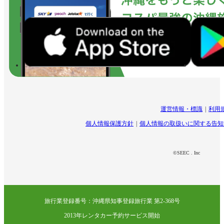
運営情報・標識
利用
個人情報保護方針
個人情報の取扱いに関する告知
©SEEC . Inc
旅行業登録番号：沖縄県知事登録旅行業 第2-368号
2013年レンタカー予約サービス開始