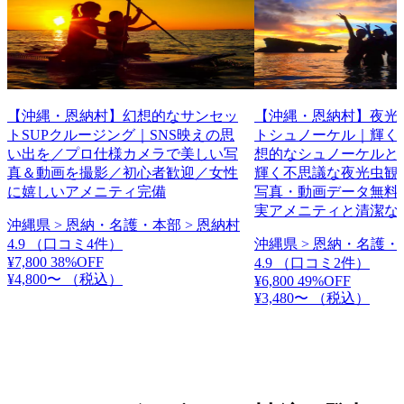
【沖縄・恩納村】幻想的なサンセッ
【沖縄・恩納村】夜光
トSUPクルージング｜SNS映えの思
トシュノーケル｜輝く
い出を／プロ仕様カメラで美しい写
想的なシュノーケルと
真＆動画を撮影／初心者歓迎／女性
輝く不思議な夜光虫観
に嬉しいアメニティ完備
写真・動画データ無料
実アメニティと清潔な
沖縄県 > 恩納・名護・本部 > 恩納村
4.9
（口コミ4件）
沖縄県 > 恩納・名護・
¥7,800
38%OFF
4.9
（口コミ2件）
¥4,800〜
（税込）
¥6,800
49%OFF
¥3,480〜
（税込）