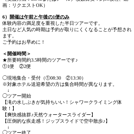
画：リクエストOK）
6）
開催は午前と午後の1便のみ
体験内容の満足度を重視した半日ツアーです。
土日など人気の時期は予約が取りにくくなることが予想され
ます。
ご予約はお早めに！
＜開催時間＞
★所要時間約3.5時間のツアーです♪
①1便 ②2便
◯現地集合・受付（①08:30 ②13:30）
※対象ホテル送迎希望の方は集合時間が異なります。
↓
◯ツアー開始
【滝の水しぶきが気持ちいい！シャワークライミング体
験！】
【爽快感抜群♪天然ウォータースライダー】
【圧倒的な疾走感！ジップスライドで空中散歩♪】
↓
◯ツアー終了