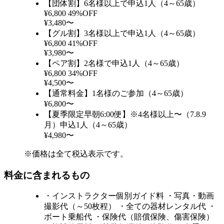
【団体割】6名様以上で申込1人（4～65歳）
¥6,800
49%OFF
¥3,480〜
【グル割】3名様以上で申込1人（4～65歳）
¥6,800
41%OFF
¥3,980〜
【ペア割】2名様で申込1人（4～65歳）
¥6,800
34%OFF
¥4,500〜
【通常料金】1名様のご参加（4～65歳）
¥6,800〜
【夏季限定早朝6:00便】※4名様以上〜（7.8.9
月）申込1人（4～65歳）
¥4,980〜
※価格は全て税込表示です。
料金に含まれるもの
・インストラクター個別ガイド料 ・写真・動画
撮影代（～50枚程） ・全ての器材レンタル代 ・
ボート乗船代 ・保険代（賠償保険、傷害保険）