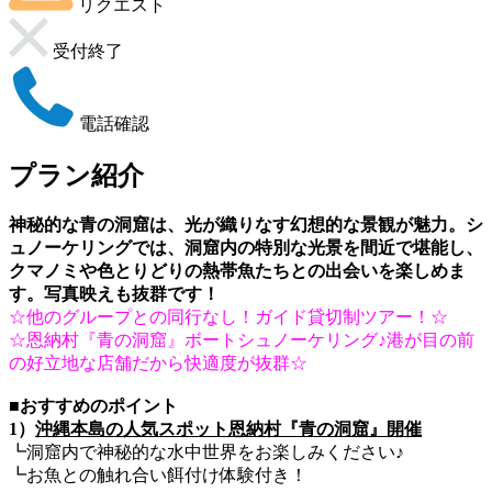
リクエスト
受付終了
電話確認
プラン紹介
神秘的な青の洞窟は、光が織りなす幻想的な景観が魅力。シ
ュノーケリングでは、洞窟内の特別な光景を間近で堪能し、
クマノミや色とりどりの熱帯魚たちとの出会いを楽しめま
す。写真映えも抜群です！
☆他のグループとの同行なし！ガイド貸切制ツアー！☆
☆恩納村『青の洞窟』ボートシュノーケリング♪港が目の前
の好立地な店舗だから快適度が抜群☆
■おすすめのポイント
1）
沖縄本島の人気スポット恩納村『青の洞窟』開催
┗洞窟内で神秘的な水中世界をお楽しみください♪
┗お魚との触れ合い餌付け体験付き！