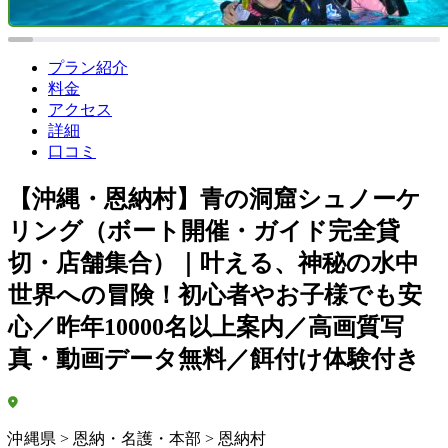
プラン紹介
料金
アクセス
詳細
口コミ
【沖縄・恩納村】青の洞窟シュノーケ
リング（ボート開催・ガイド完全貸
切・店舗集合）｜叶える、神秘の水中
世界への冒険！初心者やお子様でも安
心／昨年10000名以上案内／高画質写
真・動画データ無料／餌付け体験付き
沖縄県 > 恩納・名護・本部 > 恩納村