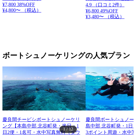
¥7,800
38%OFF
4.9
（口コミ2件）
¥4,800〜
（税込）
¥6,800
49%OFF
¥3,480〜
（税込）
ボートシュノーケリングの人気プラン
慶良間チービシボートシュノーケリ
慶良間ボートシュノー
ング【本島中部 北谷町発・半日・1
島中部 北谷町発・1日
1
/
12
日2便・1名可・水中写真無料（ダウ
3ポイント周遊・水中