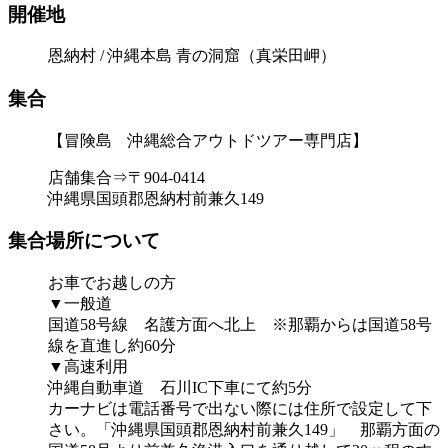
開催地
恩納村 / 沖縄本島 青の洞窟（真栄田岬）
集合
【冒険島 沖縄総合アウトドツアー専門店】
店舗集合⇒〒904-0414
沖縄県国頭郡恩納村前兼久149
集合場所について
お車でお越しの方
▼一般道
国道58号線 名護方面へ北上 ※那覇からは国道58号
線を直進し約60分
▼高速利用
沖縄自動車道 石川IC下車にて約5分
カーナビは電話番号で出ない際には住所で設定して下
さい。「沖縄県国頭郡恩納村前兼久149」 那覇方面の