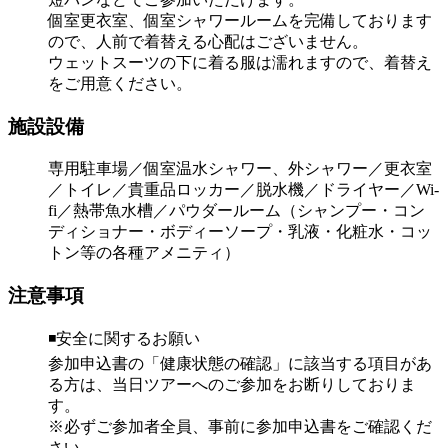
個室更衣室、個室シャワールームを完備しております
ので、人前で着替える心配はございません。
ウェットスーツの下に着る服は濡れますので、着替え
をご用意ください。
施設設備
専用駐車場／個室温水シャワー、外シャワー／更衣室
／トイレ／貴重品ロッカー／脱水機／ドライヤー／Wi-
fi／熱帯魚水槽／パウダールーム（シャンプー・コン
ディショナー・ボディーソープ・乳液・化粧水・コッ
トン等の各種アメニティ）
注意事項
◾️安全に関するお願い
参加申込書の「健康状態の確認」に該当する項目があ
る方は、当日ツアーへのご参加をお断りしておりま
す。
※必ずご参加者全員、事前に参加申込書をご確認くだ
さい。