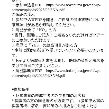
・参加申込書PDF https://www.bokenjima.jp/web/wp-
content/uploads/2025/03/SNA.pdf
ご確認の流れ
1. 参加申込書PDFを開き、ご自身の健康状態について
該当項目があるか確認してください。
2. 病歴が全て「NO」の方
* 当日、書類にご記入・ご署名をいただければツアー
にご参加いただけます。
3. 病歴に「YES」の該当項目がある方
* 事前に医師の診断を受けていただく必要がございま
す。
* 下記より病歴診断書を印刷し、医師の診断と署名を
受けて当日ご持参ください。
・病歴診断書PDF https://www.bokenjima.jp/web/wp-
content/uploads/2025/02/SNM.pdf
◾️参加条件
・18歳未満の未成年者のみで参加のお客様
* 保護者の方の同意署名が必要です。（参加申込書の
保護者欄に署名・捺印済みの用紙をご用意くださ