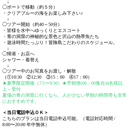
↓
◯ボートで移動（約５分）
・クリアブルーの海をお楽しみ下さい♪
↓
◯ツアー開始（約40～50分）
・皆様を水中へゆっくりとエスコート
・青の洞窟の神秘的な景色と沢山の熱帯魚たち
・遊泳時間たっぷり！冒険島こだわりのスケジュール。
↓
◯帰港・お店へ
シャワー・着替え
↓
◯ツアー中のお写真をお渡し・解散
（①10:30 ②12:30 ③15：00 ④17：00）
★夏季限定開催（7/1〜9/30）★早朝便(06：00集合)4名様以
上～受付
夏場の青の洞窟に行くなら、人が少ない早朝の時間帯も非常
におすすめです。
＜当日電話申込ＯＫ＞
こちらのプランは当日電話申込可能。（電話対応時間 /
8:00〜20:00 年中無休）