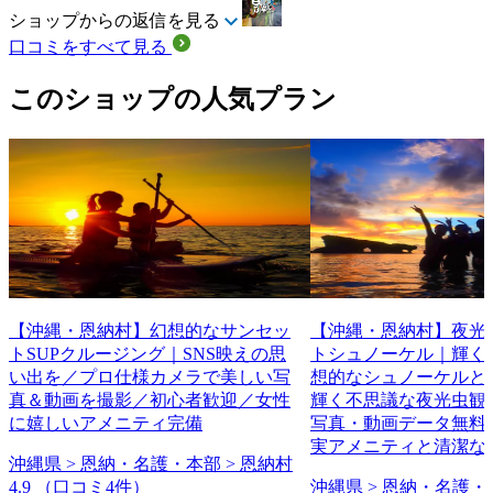
ショップからの返信を見る
口コミをすべて見る
このショップの人気プラン
【沖縄・恩納村】幻想的なサンセッ
【沖縄・恩納村】夜光
トSUPクルージング｜SNS映えの思
トシュノーケル｜輝く
い出を／プロ仕様カメラで美しい写
想的なシュノーケルと
真＆動画を撮影／初心者歓迎／女性
輝く不思議な夜光虫観
に嬉しいアメニティ完備
写真・動画データ無料
実アメニティと清潔な
沖縄県 > 恩納・名護・本部 > 恩納村
4.9
（口コミ4件）
沖縄県 > 恩納・名護・