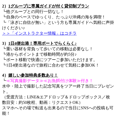
2）
1グループに専属ガイドが付く貸切制プラン
┗他グループとの同行一切なし！
┗自身のペースでゆっくり、たっぷり沖縄の海を満喫！
┗「泳ぎに自信が無い」という方も専属ガイドへ気軽に声掛
けください♪
＞＞「インストラクター情報」はコチラ
3）
1日4便出港！専用ボートでらくらく♪
┗重い器材を背負って歩いての移動は必要なし！
┗港からポイントまで移動時間が約5分♪
┗ボート移動で快適にツアーご参加いただけます。
┗1日4便出港なので旅程に合わせて気軽に参加OK！
4）
嬉しい参加特典多数あり！
┗
≪写真撮影データ≫≪お魚餌付け体験≫付き！
水中・陸上で撮影した記念写真をツアー終了当日にプレゼン
ト。
（受渡方法：LINE&エアドロップ＆ドロップボックス／枚
数目安：約50枚程、動画：リクエストOK）
スマホへその場で転送も出来るので当日にSNSへの投稿も可
能！