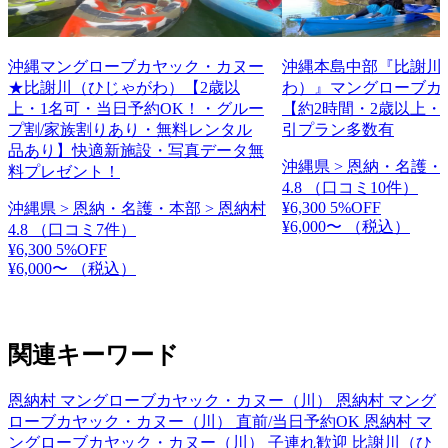
沖縄マングローブカヤック・カヌー
沖縄本島中部『比謝川
★比謝川（ひじゃがわ）【2歳以
わ）』マングローブカ
上・1名可・当日予約OK！・グルー
【約2時間・2歳以上・
プ割/家族割りあり・無料レンタル
引プラン多数有
品あり】快適新施設・写真データ無
沖縄県 > 恩納・名護・
料プレゼント！
4.8
（口コミ10件）
¥6,300
5%OFF
沖縄県 > 恩納・名護・本部 > 恩納村
¥6,000〜
（税込）
4.8
（口コミ7件）
¥6,300
5%OFF
¥6,000〜
（税込）
関連キーワード
恩納村 マングローブカヤック・カヌー（川）
恩納村 マング
ローブカヤック・カヌー（川） 直前/当日予約OK
恩納村 マ
ングローブカヤック・カヌー（川） 子連れ歓迎
比謝川（ひ