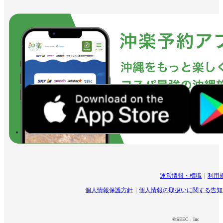
運営情報・標識
利用
個人情報保護方針
個人情報の取扱いに関する告知
©SEEC . Inc