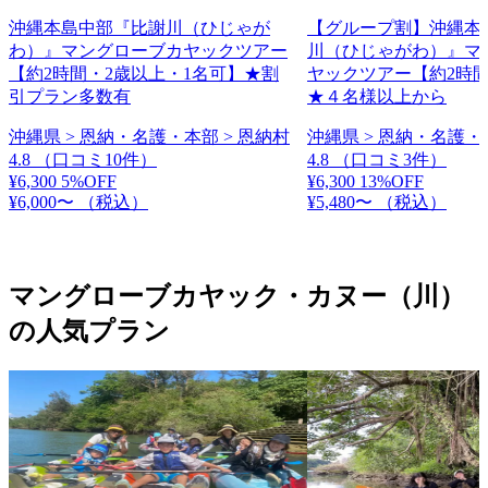
沖縄本島中部『比謝川（ひじゃが
【グループ割】沖縄本
わ）』マングローブカヤックツアー
川（ひじゃがわ）』マ
【約2時間・2歳以上・1名可】★割
ヤックツアー【約2時間
引プラン多数有
★４名様以上から
沖縄県 > 恩納・名護・本部 > 恩納村
沖縄県 > 恩納・名護・
4.8
（口コミ10件）
4.8
（口コミ3件）
¥6,300
5%OFF
¥6,300
13%OFF
¥6,000〜
（税込）
¥5,480〜
（税込）
マングローブカヤック・カヌー（川）
の人気プラン