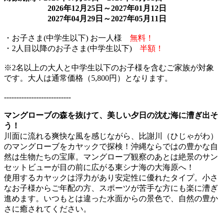
2026年12月25日～2027年01月12日
2027年04月29日～2027年05月11日
・お子さま(中学生以下) お一人様
無料！
・2人目以降のお子さま(中学生以下)
半額！
※2名以上の大人と中学生以下のお子様を含むご家族が対象
です。大人は通常価格（5,800円）となります。
---------------------------
マングローブの森を抜けて、美しい夕日の沈む海に漕ぎ出そ
う！
川面に流れる爽快な風を感じながら、比謝川（ひじゃがわ）
のマングローブをカヤックで探検！沖縄ならではの豊かな自
然は生物たちの宝庫。マングローブ観察のあとは絶景のサン
セットビューが目の前に広がる東シナ海の大海原へ！
使用するカヤックは浮力があり安定性に優れたタイプ。小さ
なお子様からご年配の方、スポーツが苦手な方にも楽に漕ぎ
進めます。いつもとは違った水面からの景色で、自然の豊か
さに癒されてください。