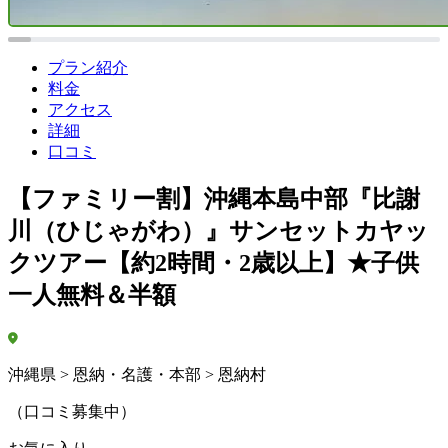
プラン紹介
料金
アクセス
詳細
口コミ
【ファミリー割】沖縄本島中部『比謝
川（ひじゃがわ）』サンセットカヤッ
クツアー【約2時間・2歳以上】★子供
一人無料＆半額
沖縄県 > 恩納・名護・本部 > 恩納村
（口コミ募集中）