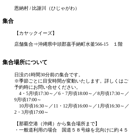
恩納村 / 比謝川（ひじゃがわ）
集合
【カヤックイーズ】
店舗集合⇒沖縄県中頭郡嘉手納町水釜566-15 １階
集合場所について
日没の1時間30分前の集合です。
※季節ごとに目安時間が変動いたします。詳しくはご
予約時にお問い合せください。
4・5月頃17:30～／6・7月頃18:00～／8月頃17:30～／
9月頃17:00～
10月頃16:30～／11・12月頃16:00～／1月頃16:30～／
2・3月頃17:00～
【那覇空港（沖縄）から集合場所まで】
・一般道利用の場合 国道５８号線を北向けに約４５