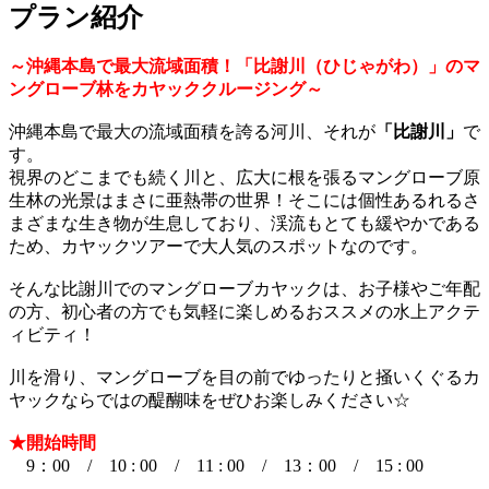
プラン紹介
～沖縄本島で最大流域面積！「比謝川（ひじゃがわ）」のマ
ングローブ林をカヤッククルージング～
沖縄本島で最大の流域面積を誇る河川、それが
「比謝川」
で
す。
視界のどこまでも続く川と、広大に根を張るマングローブ原
生林の光景はまさに亜熱帯の世界！そこには個性あるれるさ
まざまな生き物が生息しており、渓流もとても緩やかである
ため、カヤックツアーで大人気のスポットなのです。
そんな比謝川でのマングローブカヤックは、お子様やご年配
の方、初心者の方でも気軽に楽しめるおススメの水上アクテ
ィビティ！
川を滑り、マングローブを目の前でゆったりと掻いくぐるカ
ヤックならではの醍醐味をぜひお楽しみください☆
★開始時間
9：00 / 10 : 00 / 11 : 00 / 13：00 / 15 : 00