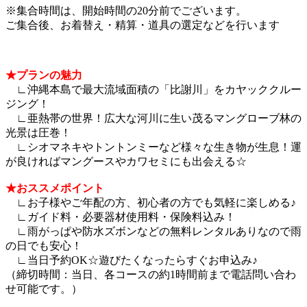
※集合時間は、開始時間の20分前でございます。
ご集合後、お着替え・精算・道具の選定などを行います
★プランの魅力
∟沖縄本島で最大流域面積の「比謝川」をカヤッククルー
ジング！
∟亜熱帯の世界！広大な河川に生い茂るマングローブ林の
光景は圧巻！
∟シオマネキやトントンミーなど様々な生き物が生息！運
が良ければマングースやカワセミにも出会える☆
★おススメポイント
∟お子様やご年配の方、初心者の方でも気軽に楽しめる♪
∟ガイド料・必要器材使用料・保険料込み！
∟雨がっぱや防水ズボンなどの無料レンタルありなので雨
の日でも安心！
∟当日予約OK☆遊びたくなったらすぐお申込み♪
（締切時間：当日、各コースの約1時間前まで電話問い合わ
せ可能です。）