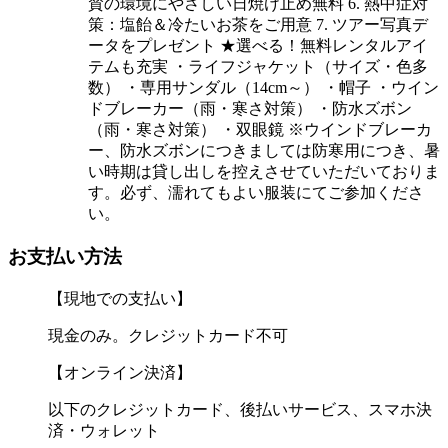
賛の環境にやさしい日焼け止め無料 6. 熱中症対
策：塩飴＆冷たいお茶をご用意 7. ツアー写真デ
ータをプレゼント ★選べる！無料レンタルアイ
テムも充実 ・ライフジャケット（サイズ・色多
数） ・専用サンダル（14cm～） ・帽子 ・ウイン
ドブレーカー（雨・寒さ対策） ・防水ズボン
（雨・寒さ対策） ・双眼鏡 ※ウインドブレーカ
ー、防水ズボンにつきましては防寒用につき、暑
い時期は貸し出しを控えさせていただいておりま
す。必ず、濡れてもよい服装にてご参加くださ
い。
お支払い方法
【現地での支払い】
現金のみ。クレジットカード不可
【オンライン決済】
以下のクレジットカード、後払いサービス、スマホ決
済・ウォレット