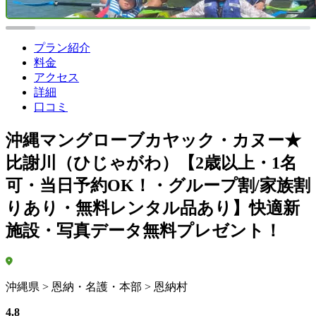
プラン紹介
料金
アクセス
詳細
口コミ
沖縄マングローブカヤック・カヌー★
比謝川（ひじゃがわ）【2歳以上・1名
可・当日予約OK！・グループ割/家族割
りあり・無料レンタル品あり】快適新
施設・写真データ無料プレゼント！
沖縄県 > 恩納・名護・本部 > 恩納村
4.8