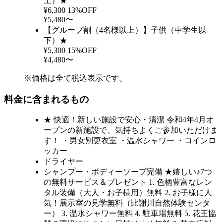
上）★
¥6,300
13%OFF
¥5,480〜
【グループ割（4名様以上）】子供（中学生以
下）★
¥5,300
15%OFF
¥4,480〜
※価格は全て税込表示です。
料金に含まれるもの
★ 快適！新しい施設で安心・清潔 令和4年4月オ
ープンの新施設で、気持ちよくご参加いただけま
す！ ・男女別更衣室 ・温水シャワー ・コインロ
ッカー
ドライヤー
シャンプー・ボディーソープ完備 ★嬉しい♪7つ
の無料サービス＆プレゼント 1. 色柄豊富なレン
タル装備（大人・お子様用）無料 2. お子様に人
気！展示室の見学無料（比謝川自然体験センタ
ー） 3. 温水シャワー無料 4. 駐車場無料 5. 花王協