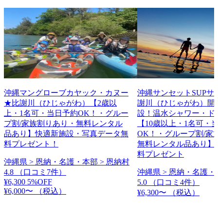
沖縄マングローブカヤック・カヌー
沖縄サンセットSUPサ
★比謝川（ひじゃがわ）【2歳以
謝川（ひじゃがわ）開
上・1名可・当日予約OK！・グルー
設！温水シャワー・ド
プ割/家族割りあり・無料レンタル
【10歳以上・1名可・
品あり】快適新施設・写真データ無
OK！・グループ割/家
料プレゼント！
無料レンタル品あり】
料プレゼント
沖縄県 > 恩納・名護・本部 > 恩納村
4.8
（口コミ7件）
沖縄県 > 恩納・名護・
¥6,300
5%OFF
5.0
（口コミ4件）
¥6,000〜
（税込）
¥6,300〜
（税込）