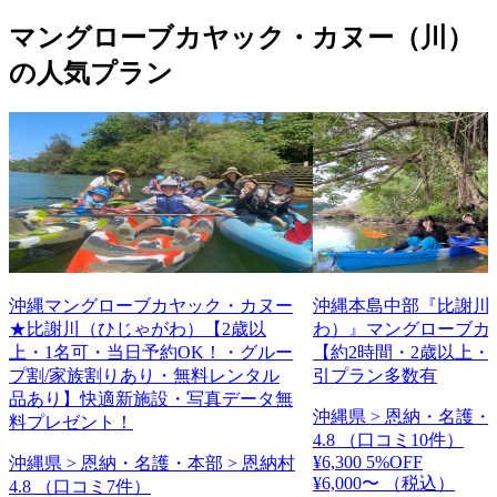
マングローブカヤック・カヌー（川）
の人気プラン
沖縄マングローブカヤック・カヌー
沖縄本島中部『比謝川
★比謝川（ひじゃがわ）【2歳以
わ）』マングローブカ
上・1名可・当日予約OK！・グルー
【約2時間・2歳以上・
プ割/家族割りあり・無料レンタル
引プラン多数有
品あり】快適新施設・写真データ無
沖縄県 > 恩納・名護・
料プレゼント！
4.8
（口コミ10件）
¥6,300
5%OFF
沖縄県 > 恩納・名護・本部 > 恩納村
¥6,000〜
（税込）
4.8
（口コミ7件）