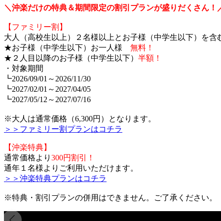
＼沖楽だけの特典＆期間限定の割引プランが盛りだくさん！
【ファミリー割】
大人（高校生以上）２名様以上とお子様（中学生以下）を含
★お子様（中学生以下）お一人様
無料！
★２人目以降のお子様（中学生以下）
半額！
・対象期間
┗2026/09/01～2026/11/30
┗2027/02/01～2027/04/05
┗2027/05/12～2027/07/16
※大人は通常価格（6,300円）となります。
＞＞ファミリー割プランはコチラ
【沖楽特典】
通常価格より
300円割引！
通年１名様よりご利用いただけます。
＞＞沖楽特典プランはコチラ
※特典・割引プランの併用はできません。ご了承ください。