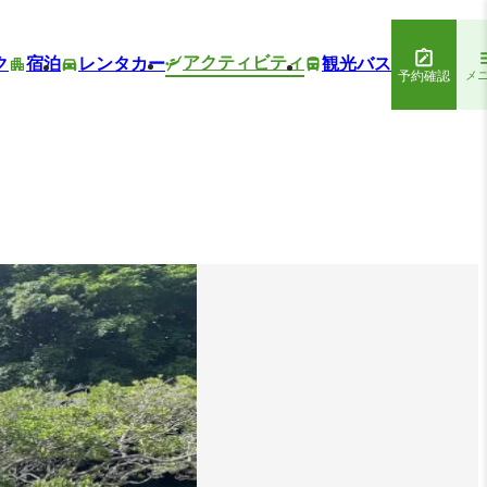
アクティビティ
ク
宿泊
レンタカー
観光バス
予約確認
メ