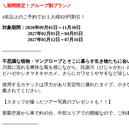
＼
期間限定！グループ割プラン
／
4名以上のご予約でお１人様820円割引！
対象期間：2026年09月01日～11月30日
2027年02月01日～04月05日
2027年05月12日～07月16日
---------------------------
不思議な植物・マングローブとそこに暮らす生き物たちに会
川面に流れる爽快な風を感じながら、比謝川（ひじゃがわ）
ビハゼやシオマネキやカメ、さらにカワセミやサギなど珍し
使用するカヤックは浮力があり安定性に優れたタイプ。小さ
癒されてください。
【スタッフが撮ったツアー写真のプレゼントも！！】
那覇空港から車で約45分。中部エリアでの開催なので、ご到
-------------------------