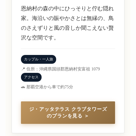
恩納村の森の中にひっそりと佇む隠れ
家。海沿いの賑やかさとは無縁の、鳥
のさえずりと風の音しか聞こえない贅
沢な空間です。
カップル・一人旅
📍 住所：沖縄県国頭郡恩納村安富祖 1079
アクセス
🚗 那覇空港から車で約75分
ジ・アッタテラス クラブタワーズ
のプランを見る ＞