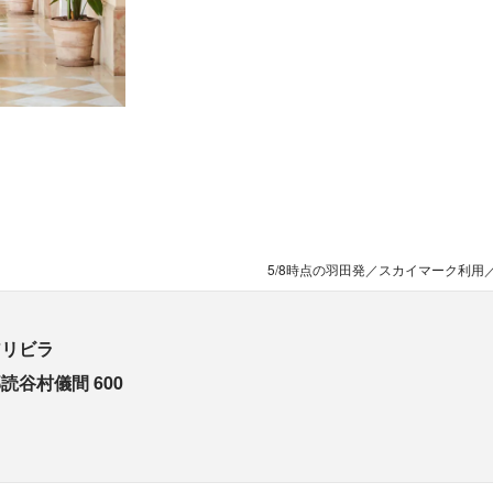
5/8時点の羽田発／スカイマーク利用／
アリビラ
読谷村儀間 600