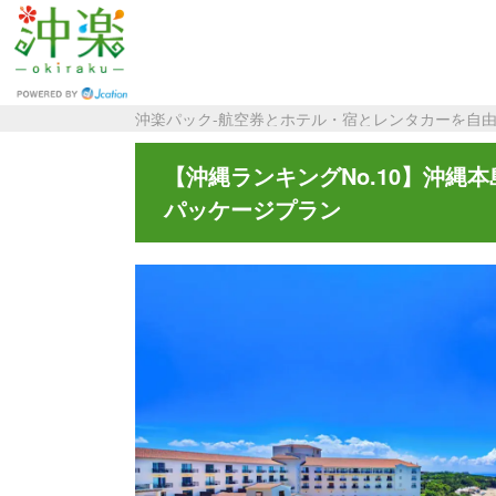
沖楽パック-航空券とホテル・宿とレンタカーを自
【沖縄ランキングNo.10】沖
パッケージプラン