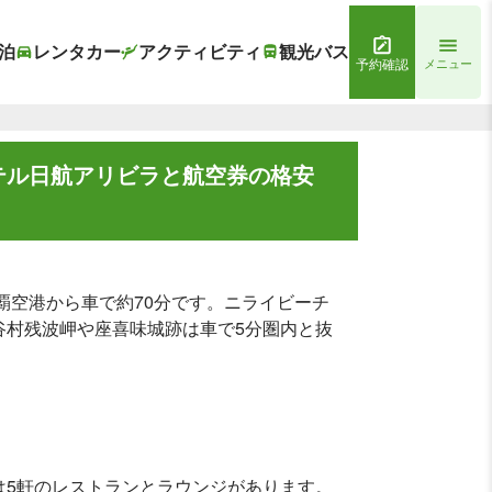
泊
レンタカー
アクティビティ
観光バス
予約確認
メニュー
テル日航アリビラと航空券の格安
覇空港から車で約70分です。ニライビーチ
谷村残波岬や座喜味城跡は車で5分圏内と抜
は5軒のレストランとラウンジがあります。