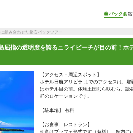
パック
宿
由に組み合わせた格安パックツアー
縄本島屈指の透明度を誇るニライビーチが目の前！ホ
【アクセス・周辺スポット】
ホテル日航アリビラ までのアクセスは、那
はホテル目の前。体験王国むら咲むら、読
群のロケーションです。
【駐車場】 有料
【お食事、レストラン】
朝食はブッフェ形式です（有料）。館内に