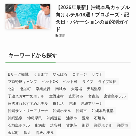
【2026年最新】沖縄本島カップル
向けホテル18選！プロポーズ・記
念日・バケーションの目的別ガイ
ド
那覇
キーワードから探す
Bリーグ観戦
うるま市
やんばる
コテージ
サウナ
プロ野球キャンプ
ペットOK
ペット可
ライブ
ライブ遠征
北谷
北谷町
卒業旅行
南城市
大浴場
天然温泉
子連れおすすめホテル
宜野座村
宜野湾市
宮古島
宮古島ホテル
家族連れおすすめホテル
推し活
沖縄
沖縄アリーナ
沖縄サントリーアリーナ
沖縄ホテル
沖縄市
沖縄本島北部
沖縄温泉
沖縄県民
沖縄遠征
浦添市
温泉
石垣島
石垣島ホテル
糸満市
読谷村
貸別荘
那覇
那覇ホテル
那覇市
金武町
駅近
高級ホテル