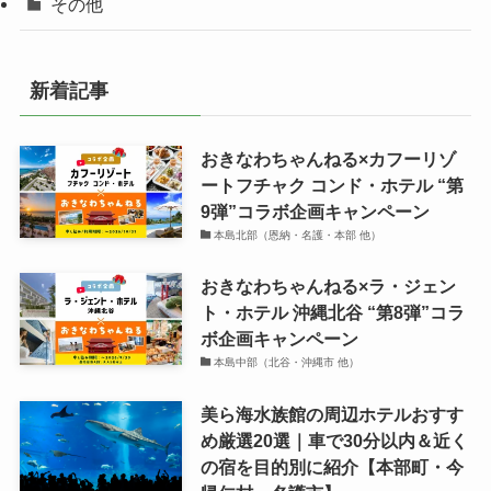
その他
新着記事
おきなわちゃんねる×カフーリゾ
ートフチャク コンド・ホテル “第
9弾”コラボ企画キャンペーン
本島北部（恩納・名護・本部 他）
おきなわちゃんねる×ラ・ジェン
ト・ホテル 沖縄北谷 “第8弾”コラ
ボ企画キャンペーン
本島中部（北谷・沖縄市 他）
美ら海水族館の周辺ホテルおすす
め厳選20選｜車で30分以内＆近く
の宿を目的別に紹介【本部町・今