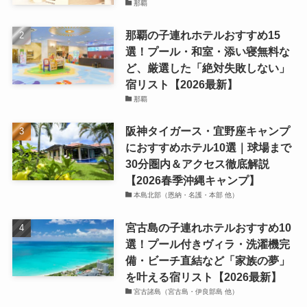
那覇
那覇の子連れホテルおすすめ15
選！プール・和室・添い寝無料な
ど、厳選した「絶対失敗しない」
宿リスト【2026最新】
那覇
阪神タイガース・宜野座キャンプ
におすすめホテル10選｜球場まで
30分圏内＆アクセス徹底解説
【2026春季沖縄キャンプ】
本島北部（恩納・名護・本部 他）
宮古島の子連れホテルおすすめ10
選！プール付きヴィラ・洗濯機完
備・ビーチ直結など「家族の夢」
を叶える宿リスト【2026最新】
宮古諸島（宮古島・伊良部島 他）