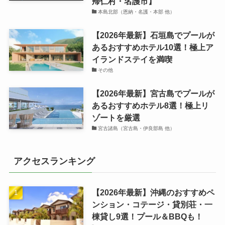
帰仁村・名護市】
本島北部（恩納・名護・本部 他）
【2026年最新】石垣島でプールが
あるおすすめホテル10選！極上ア
イランドステイを満喫
その他
【2026年最新】宮古島でプールが
あるおすすめホテル8選！極上リ
ゾートを厳選
宮古諸島（宮古島・伊良部島 他）
アクセスランキング
【2026年最新】沖縄のおすすめペ
ンション・コテージ・貸別荘・一
棟貸し9選！プール＆BBQも！