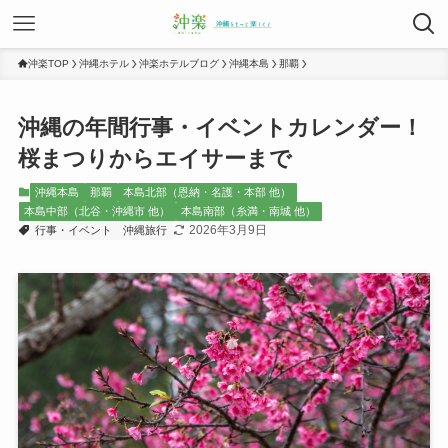
沖楽TOP
沖縄ホテル
沖楽ホテルブログ
沖縄本島
那覇
沖縄の年間行事・イベントカレンダー！
桜まつりからエイサーまで
沖縄本島
那覇
本島北部（恩納・名護・本部 他）
本島中部（北谷・沖縄市 他）
本島南部（糸満・南城 他）
2026年3月9日
行事・イベント
沖縄旅行