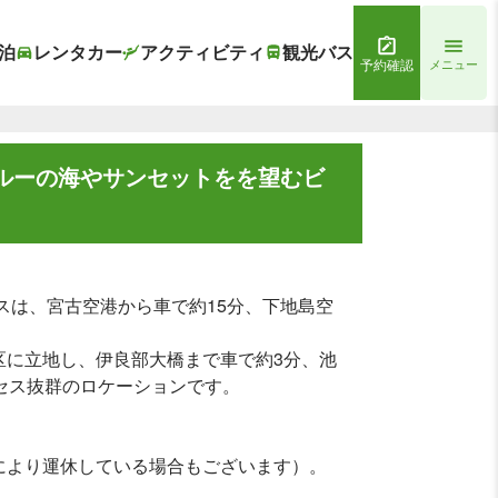
泊
レンタカー
アクティビティ
観光バス
予約確認
メニュー
ルーの海やサンセットをを望むビ
スは、宮古空港から車で約15分、下地島空
区に立地し、伊良部大橋まで車で約3分、池
セス抜群のロケーションです。
により運休している場合もございます）。