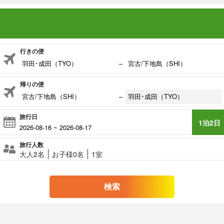
行きの便
−
帰りの便
−
旅行日
1泊2日
旅行人数
大人2名
お子様0名
1室
検索