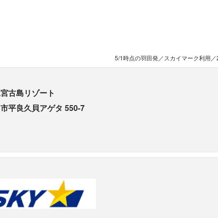
5/1時点の羽田発／スカイマーク利用／2
縄宮古島リゾート
平良久貝アゲタ 550-7