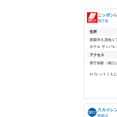
ニッポン
県庁前
住所
那覇市久茂地１
ホテル サンパ
アクセス
県庁前駅（南口
※パレットくも
スカイレ
那覇店