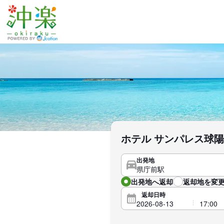
ホテル サンパレス球陽
出発地
出発地へ返却
返却地を変更
返却日時