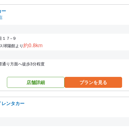
カー
店
目１７−９
約0.8km
レス球陽館より
際通り方面へ徒歩3分程度
店舗詳細
プランを見る
イレンタカー