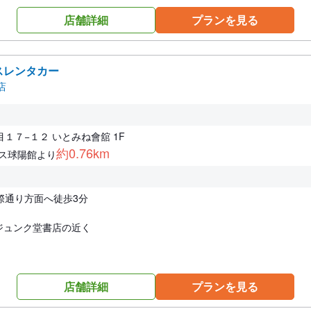
店舗詳細
プランを見る
スレンタカー
店
１７−１２ いとみね會舘 1F
約0.76km
レス球陽館より
際通り方面へ徒歩3分
ジュンク堂書店の近く
店舗詳細
プランを見る