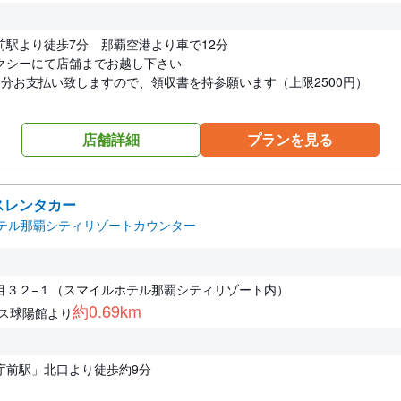
前駅より徒歩7分 那覇空港より車で12分
クシーにて店舗までお越し下さい
道分お支払い致しますので、領収書を持参願います（上限2500円）
店舗詳細
プランを見る
スレンタカー
テル那覇シティリゾートカウンター
目３２−１（スマイルホテル那覇シティリゾート内）
約0.69km
レス球陽館より
庁前駅」北口より徒歩約9分