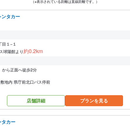
（※表示されている距離は直線距離です。）
レンタカー
丁目１−１
約0.2km
レス球陽館より
）から正面へ徒歩2分
じ敷地内 県庁前北口バス停前
店舗詳細
プランを見る
ンタカー