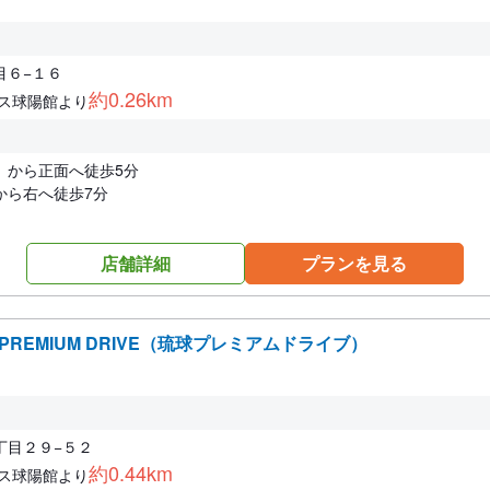
目６−１６
約0.26km
レス球陽館より
）から正面へ徒歩5分
から右へ徒歩7分
店舗詳細
プランを見る
 PREMIUM DRIVE（琉球プレミアムドライブ）
丁目２９−５２
約0.44km
レス球陽館より