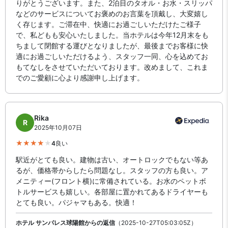
りがとうございます。また、2泊目のタオル・お水・スリッパ
などのサービスについてお褒めのお言葉を頂戴し、大変嬉し
く存じます。ご滞在中、快適にお過ごしいただけたご様子
で、私どもも安心いたしました。当ホテルは今年12月末をも
ちまして閉館する運びとなりましたが、最後までお客様に快
適にお過ごしいただけるよう、スタッフ一同、心を込めてお
もてなしをさせていただいております。改めまして、これま
でのご愛顧に心より感謝申し上げます。
Rika
R
2025年10月07日
4
良い
駅近がとても良い。建物は古い、オートロックでもない等あ
るが、価格帯からしたら問題なし。スタッフの方も良い。ア
メニティー(フロント横)に常備されている。お水のペットボ
トルサービスも嬉しい。各部屋に置かれてあるドライヤーも
とても良い。パジャマもある。快適！
ホテル サンパレス球陽館からの返信
（2025-10-27T05:03:05Z）