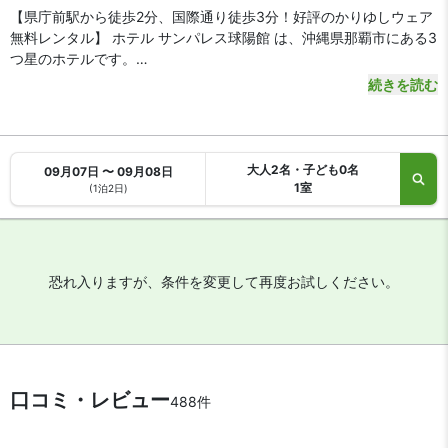
【県庁前駅から徒歩2分、国際通り徒歩3分！好評のかりゆしウェア
無料レンタル】 ホテル サンパレス球陽館 は、沖縄県那覇市にある3
つ星のホテルです。
続きを読む
【アクセス・周辺スポット】
ホテル サンパレス球陽館（きゅうようかん） までのアクセスは、那
覇空港からモノレールで約12分、ゆいレール「県庁前駅」下車徒歩
2分です。空港から車をご利用の場合、約15分で到着します。
大人2名・子ども0名
09月07日 〜 09月08日
沖縄のメインストリート・国際通りや、県庁・市役所のある官庁街
1室
(1泊2日)
は徒歩3分。牧志公設市場や壺屋やちむん通り、波の上ビーチも徒
歩圏内とビジネス・観光に便利な好立地です。
【駐車場】
あり（有料）
恐れ入りますが、条件を変更して再度お試しください。
【お食事、レストラン】
朝食はビュッフェ形式です（有料）。ホテル1Fにテナントの沖縄居
酒屋があります。
【館内施設・サービス】
口コミ・レビュー
488件
客室数は全 72 室。インターネットは無料 WiFiが利用可能です。施
設は会議室・宴会場のほか、ダイビング器材洗浄場やコインランド