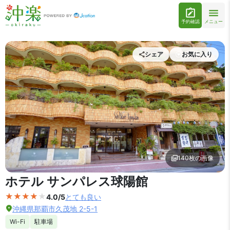
予約確認
メニュー
シェア
お気に入り
140枚の画像
外観の写真を拡大表示
ホテル サンパレス球陽館
4.0/5
とても良い
沖縄県那覇市久茂地 2-5-1
Wi-Fi
駐車場