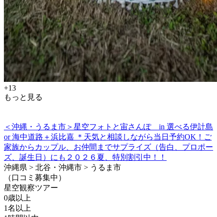
+13
もっと見る
＜沖縄・うるま市＞星空フォトと宙さんぽ in 選べる伊計島
or 海中道路＋浜比嘉 ＊天気と相談しながら当日予約OK！ご
家族からカップル、お仲間までサプライズ（告白、プロポー
ズ、誕生日）にも２０２６夏、特別割引中！！
沖縄県 > 北谷・沖縄市 > うるま市
（口コミ募集中）
星空観察ツアー
0歳以上
1名以上