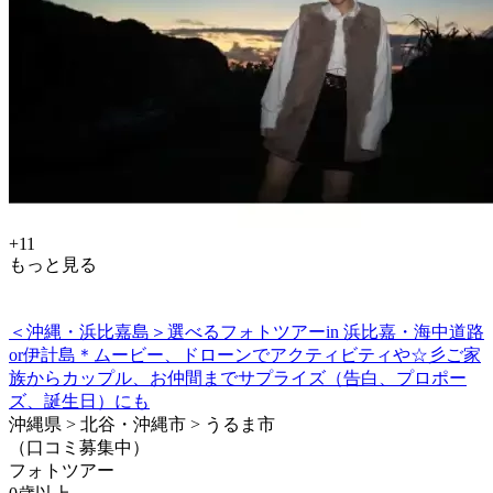
+11
もっと見る
＜沖縄・浜比嘉島＞選べるフォトツアーin 浜比嘉・海中道路
or伊計島＊ムービー、ドローンでアクティビティや☆彡ご家
族からカップル、お仲間までサプライズ（告白、プロポー
ズ、誕生日）にも
沖縄県 > 北谷・沖縄市 > うるま市
（口コミ募集中）
フォトツアー