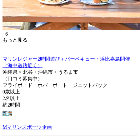
+6
もっと見る
マリンレジャー2時間遊び＋バーベキュー・浜比嘉島開催
（海中道路近く）
沖縄県 > 北谷・沖縄市 > うるま市
（口コミ募集中）
フライボード・ホバーボート・ジェットパック
0歳以上
2名以上
約2時間
Mマリンスポーツ企画