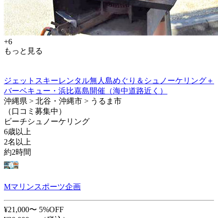
+6
もっと見る
ジェットスキーレンタル無人島めぐり＆シュノーケリング＋
バーベキュー・浜比嘉島開催（海中道路近く）
沖縄県 > 北谷・沖縄市 > うるま市
（口コミ募集中）
ビーチシュノーケリング
6歳以上
2名以上
約2時間
Mマリンスポーツ企画
¥21,000〜
5%OFF