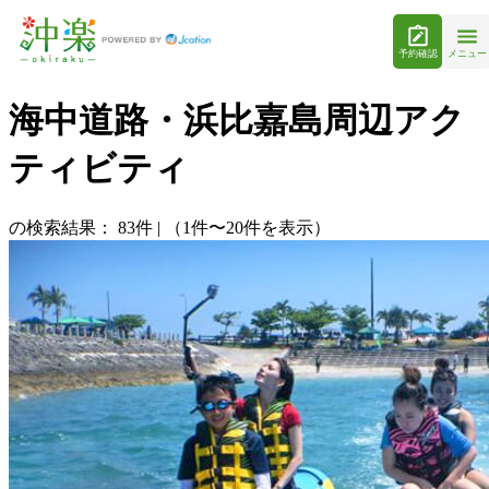
予約確認
メニュー
海中道路・浜比嘉島周辺アク
ティビティ
の検索結果：
83
件
|
（1件〜20件を表示）