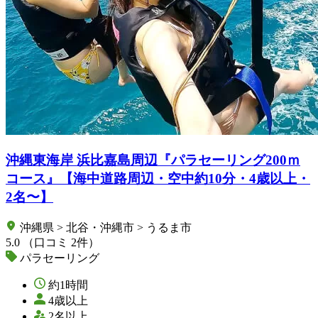
沖縄東海岸 浜比嘉島周辺『パラセーリング200ｍ
コース』【海中道路周辺・空中約10分・4歳以上・
2名〜】
沖縄県 > 北谷・沖縄市 > うるま市
5.0
（口コミ 2件）
パラセーリング
約1時間
4歳以上
2名以上