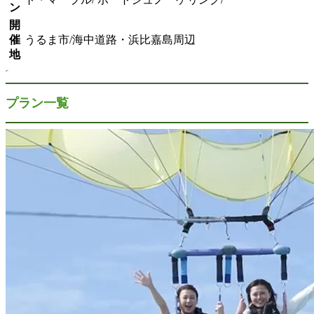
ン
開
催
うるま市/海中道路・浜比嘉島周辺
地
プラン一覧