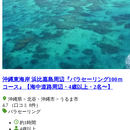
沖縄東海岸 浜比嘉島周辺『パラセーリング100ｍ
コース』【海中道路周辺・4歳以上・2名〜】
沖縄県 > 北谷・沖縄市 > うるま市
4.7
（口コミ 8件）
パラセーリング
約1時間
4歳以上