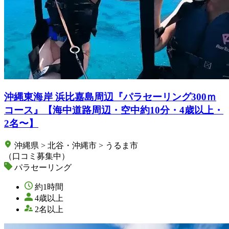
沖縄東海岸 浜比嘉島周辺『パラセーリング300ｍ
コース』【海中道路周辺・空中約10分・4歳以上・
2名〜】
沖縄県 > 北谷・沖縄市 > うるま市
（口コミ募集中）
パラセーリング
約1時間
4歳以上
2名以上