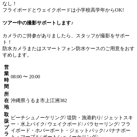
なし！
フライボードとウェイクボードは小学校高学年からOK!
ツアー中の撮影サポートします♪
カメラのご持参がありましたら、スタッフが撮影をサポー
ト！
防水カメラまたはスマートフォン防水ケースのご用意をおす
すめします。
営
業
08:00 〜 20:00
時
間
所
在
沖縄県うるま市上江洲382
地
取
ビーチシュノーケリング/ 堤防・漁港釣り/ ジェットスキ
扱
ー・水上バイク/ ウェイクボード/ パラセーリング/ フラ
プ
イボード・ホバーボート・ジェットパック/ バナナボー
ラ
ト・マーブル/ ボートシュノーケリング/